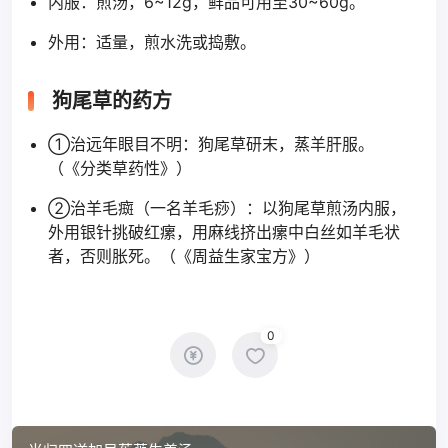
内服：煎汤，6~12g，鲜品可用至30~60g。
外用：适量，煎水洗或捣敷。
狗尾草的药方
①治远年眼目不明：狗尾草研末，蒸羊肝服。
（《分类草药性》）
②治羊毛癍（一名羊毛痧）：以狗尾草煎汤内服，
外用银针挑破红瘰，用麻线挤出瘰中白丝如羊毛状
者，否则胀死。（《周益生家宝方》）
0