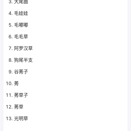
大尾曲
毛娃娃
毛嘟嘟
毛毛草
阿罗汉草
狗尾半支
谷莠子
莠
莠草子
莠草
光明草