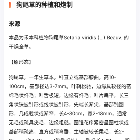
狗尾草的种植和炮制
来源
本品为禾本科植物狗尾草Setaria viridis (L.) Beauv. 的
干燥全草。
【原形态】
狗尾草，一年生草本。秆直立或基部膝曲，高10-
100cm，基部径达3-7mm。叶鞘松驰，边缘具较径的密
绵毛状纤毛；叶舌极短，边缘有纤毛；叶片扁平，长三
角状狭披针形或线状披针形，先端长渐尖，基部钝圆
形，几成栽状或渐窄，长4-30cm，宽2-18mm，通常
无毛或疏具疣毛，边缘粗糙。圆锥花序紧密呈圆柱状或
基部稍疏离，直方或稍弯垂，主轴被较长柔毛，长2-