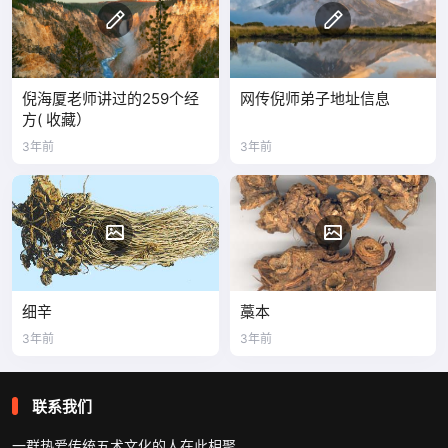
倪海厦老师讲过的259个经
网传倪师弟子地址信息
方( 收藏）
3年前
3年前
细辛
藁本
3年前
3年前
联系我们
一群热爱传统五术文化的人在此相聚