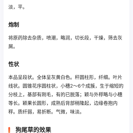
淡，平。
炮制
将原药除去杂质，喷潮，略润，切长段，干燥，筛去灰
屑。
性状
本品呈段状。全体呈灰黄白色。秆圆柱形，纤细。叶片
线状。圆锥花序圆柱状，小穗2～6个成簇，生于缩短的
分枝上，基部有刚毛，有的已脱落；颖与外稃略与小穗
等长。颖果长圆形，成熟后背部稍隆起，边缘卷抱内
稃。质纤弱，易折断。气微，味淡。
狗尾草的效果