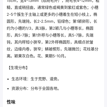
15cm，宽4-13mm（除刚毛外），刚毛长4-12mm，粗
糙，直或稍扭曲，通常绿色或褐黄到紫红或紫色；小穗
2-5个簇生于主轴上或更多的小穗着生在短小枝上，椭
圆形，先端钝，长2-2.5mm，铅绿色；第1颖卵形，长
约为小穗的1/3，具3脉，第2颖几与小穗等长，椭圆
形，具5-7脉；第1外稃与小穗等长，具5-7脉，先端
钝，其内稃短小狭窄，第2外稃椭圆形，具细点状皱
纹，边缘内卷，狭窄；鳞被楔形，先端微凹；花柱基分
离。颖果灰白色。花、果期5-10月。
【生境分布】
生态环境：生于荒野、道旁。
资源分布：分布于全国各地。
性味