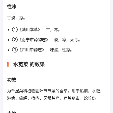
性味
甘淡，凉。
①《陆川本草》：甘，寒。
②《南宁市药物志》：淡，凉，无毒。
③《四川中药志》：味涩，性凉。
水苋菜 的效果
功效
为千屈菜科植物圆叶节节菜的全草。用于热痢，水臌，
淋病，痛经，痔疮，牙龈肿痛，痈肿疮毒，蛇咬伤。