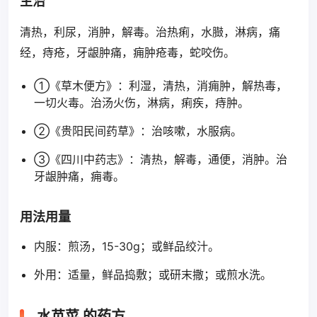
主治
清热，利尿，消肿，解毒。治热痢，水臌，淋病，痛
经，痔疮，牙龈肿痛，痈肿疮毒，蛇咬伤。
①《草木便方》：利湿，清热，消痈肿，解热毒，
一切火毒。治汤火伤，淋病，痢疾，痔肿。
②《贵阳民间药草》：治咳嗽，水服病。
③《四川中药志》：清热，解毒，通便，消肿。治
牙龈肿痛，痈毒。
用法用量
内服：煎汤，15-30g；或鲜品绞汁。
外用：适量，鲜品捣敷；或研末撒；或煎水洗。
水苋菜 的药方