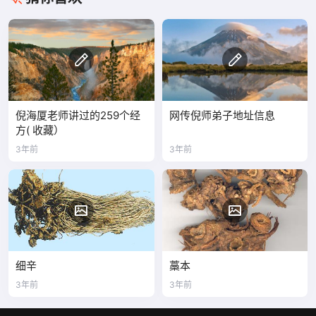
倪海厦老师讲过的259个经
网传倪师弟子地址信息
方( 收藏）
3年前
3年前
细辛
藁本
3年前
3年前