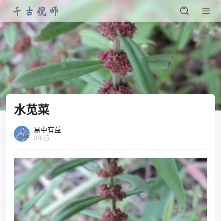
水苋菜
易中有益
3年前