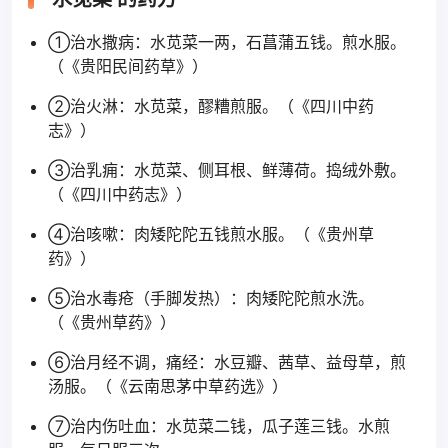
①治水撒病：水苋菜一两，石菖蒲五钱。煎水服。
（《贵阳民间药草》）
②治火淋：水苋菜，醪糟煎服。（《四川中药
志》）
③治乳痈：水苋菜、侧耳根、鲜薄荷。捣绒外敷。
（《四川中药志》）
④治咳嗽：肉矮陀陀五钱煎水服。（《贵州草
药》）
⑤治水毒疮（手脚发热）：肉矮陀陀煎水洗。
（《贵州草药》）
⑥治月经不调，痛经：水豆瓣、茜草、益母草，煎
汤服。（《云南思茅中草药选》）
⑦治内伤吐血：水苋菜二钱，瓜子莲三钱。水煎