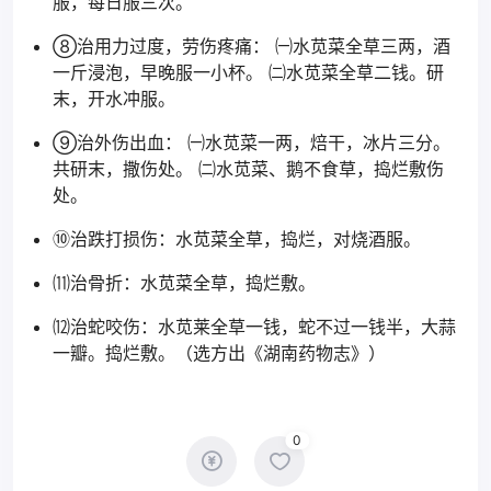
服，每日服三次。
⑧治用力过度，劳伤疼痛： ㈠水苋菜全草三两，酒
一斤浸泡，早晚服一小杯。 ㈡水苋菜全草二钱。研
末，开水冲服。
⑨治外伤出血： ㈠水苋菜一两，焙干，冰片三分。
共研末，撒伤处。 ㈡水苋菜、鹅不食草，捣烂敷伤
处。
⑩治跌打损伤：水苋菜全草，捣烂，对烧酒服。
⑾治骨折：水苋菜全草，捣烂敷。
⑿治蛇咬伤：水苋莱全草一钱，蛇不过一钱半，大蒜
一瓣。捣烂敷。（选方出《湖南药物志》）
0