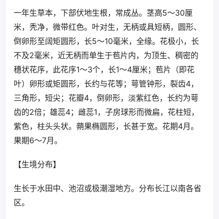
一年生草本，下部伏地生根，常成丛。茎高5～30厘
米，秃净，微带红色。叶对生，无柄或具短柄，圆形、
倒卵形至阔矩圆形，长5～10毫米，全缘。花极小，长
不及2毫米，近无柄而单生于苞片内，为顶生、稠密的
穗状花序，此花序1～3个，长1～4厘米；苞片（即花
叶）卵形或矩圆形，长约与花等；萼管钟形，裂齿4，
三角形，短尖；花瓣4，倒卵形，淡紫红色，长约为萼
齿的2倍；雄蕊4；雌蕊1，子房球形而微扁，花柱短，
紫色，柱头头状。蒴果椭圆形，长甚于宽。花期4月。
果期6～7月。
【生境分布】
生长于水田中、池沼或极潮湿地方。分布长江以南各省
区。