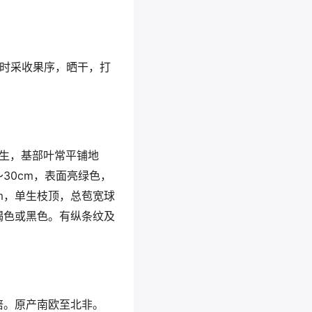
实成熟时采收果序，晒干，打
互生，基部叶常平铺地
30cm，表面亮绿色，
m，单生枝顶，总苞宽球
褐色或黑色。有纵条纹及
培。原产南欧至北非。