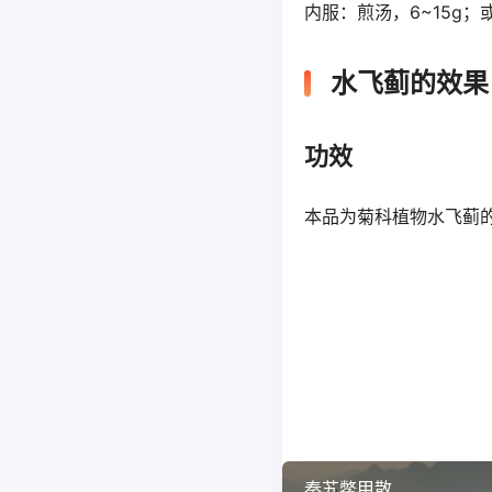
内服：煎汤，6~15g
水飞蓟的效果
功效
本品为菊科植物水飞蓟
秦艽鳖甲散