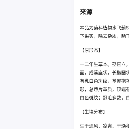
来源
本品为菊科植物水飞蓟SiL
下果实，除去杂质，晒
【原形态】
一二年生草本。茎直立，
面，成莲座状，长椭圆状
有乳白色斑纹，基部抱茎
形，总苞片革质，顶端
白色斑纹；冠毛多数，白
【生境分布】
生于通风、凉爽、干燥