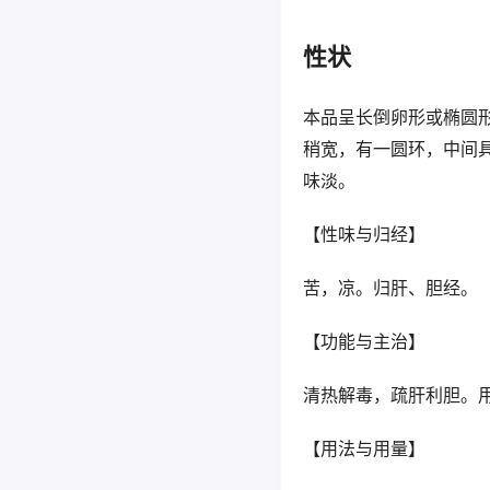
性状
本品呈长倒卵形或椭圆形
稍宽，有一圆环，中间
味淡。
【性味与归经】
苦，凉。归肝、胆经。
【功能与主治】
清热解毒，疏肝利胆。
【用法与用量】