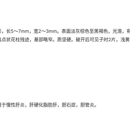
，长5～7mm，宽2～3mm。表面淡灰棕色至黑褐色，光滑，
具点状花柱残迹，基部略窄。质坚硬。破开后可见子时2片，浅黄
用于慢性肝炎，肝硬化脂肪肝，胆石症，胆管炎。