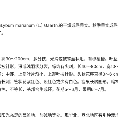
ybum marianum (L.) Gaertn.的干燥成熟果实。秋季果
干。
高30～200cm，多分枝，光滑或被蛛丝状毛，有纵棱槽。叶
披针形，深或浅羽状分裂，缘齿有尖刺，长40～80cm，宽10～
；中部、上部叶片渐小，上部叶披针形。头状花序直径3～6 c
有长刺；管状花紫红色、淡红色或少有白色。瘦果长椭圆形，暗
色，不等长，基部合生成环。花期5～6月，果期6～7月。
和阳光充足的荒滩地、盐碱地等处。现华北、西北地区有引种栽