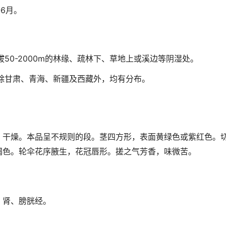
-6月。
50-2000m的林缘、疏林下、草地上或溪边等阴湿处。
除甘肃、青海、新疆及西藏外，均有分布。
，干燥。本品呈不规则的段。茎四方形，表面黄绿色或紫红色。
褐色。轮伞花序腋生，花冠唇形。搓之气芳香，味微苦。
、肾、膀胱经。