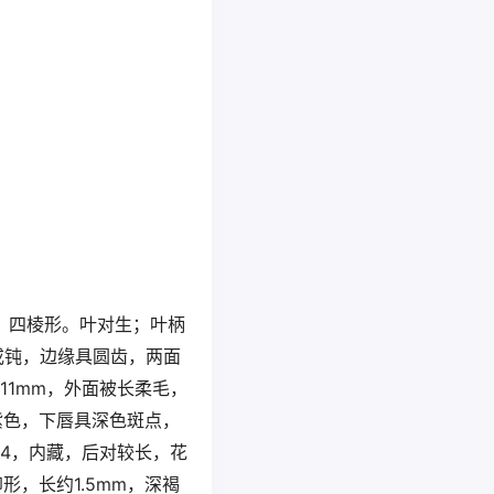
升，四棱形。叶对生；叶柄
尖或钝，边缘具圆齿，两面
11mm，外面被长柔毛，
紫色，下唇具深色斑点，
雄蕊4，内藏，后对较长，花
，长约1.5mm，深褐