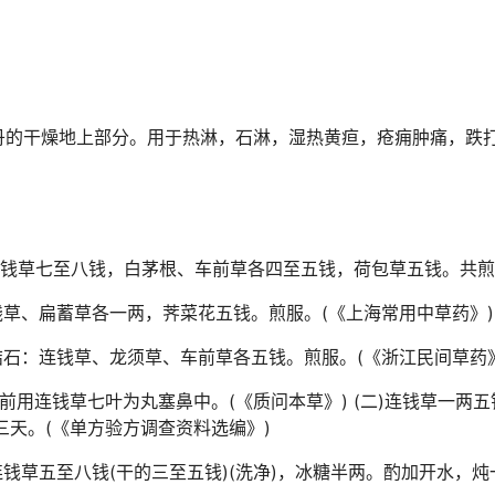
丹的干燥地上部分。用于热淋，石淋，湿热黄疸，疮痈肿痛，跌
连钱草七至八钱，白茅根、车前草各四至五钱，荷包草五钱。共煎
钱草、扁蓄草各一两，荠菜花五钱。煎服。(《上海常用中草
结石：连钱草、龙须草、车前草各五钱。煎服。(《浙江民间
发前用连钱草七叶为丸塞鼻中。(《质问本草》) (二)连钱草一两
三天。(《单方验方调查资料选编》)
钱草五至八钱(干的三至五钱)(洗净)，冰糖半两。酌加开水，