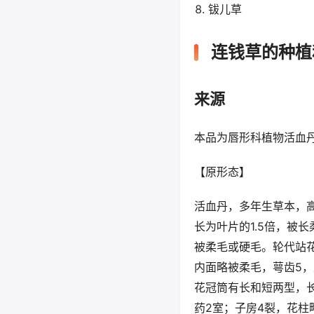
钹儿草
连钱草的种植
来源
本品为唇形科植物活血
【原形态】
活血丹，多年生草本，高
长为叶片的1.5倍，被长
被柔毛或硬毛。轮代站花
内面略被柔毛，萼齿5
花冠筒有长和短两型，长筒
药2室；子房4裂，花柱