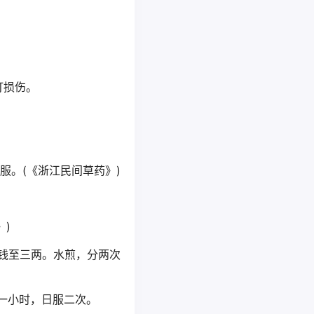
打损伤。
服。(《浙江民间草药》)
药》)
草药》)
五钱至三两。水煎，分两次
炖一小时，日服二次。