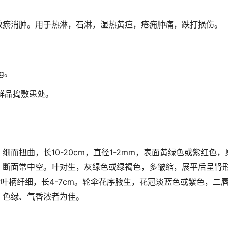
散瘀消肿。用于热淋，石淋，湿热黄疸，疮痈肿痛，跌打损伤。
g。
鲜品捣敷患处。
细而扭曲，长10-20cm，直径1-2mm，表面黄绿色或紫红色
断面常中空。叶对生，灰绿色或绿褐色，多皱缩，展平后呈肾形或
圆齿叶柄纤细，长4-7cm。轮伞花序腋生，花冠淡蓝色或紫色，二
、色绿、气香浓者为佳。