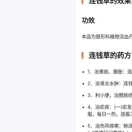
连钱草的效果
功效
本品为唇形科植物活血
连钱草的药方
1．治黄疸、臌胀：
2．治肾炎水肿：连
3．利小便，治膀胱
4．治疟疾：(一)疟
服，每日一剂，连服
5．治伤风咳嗽：鲜连