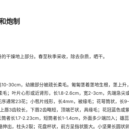
和炮制
丹的干燥地上部分。春至秋季采收，除去杂质，晒干。
10-30cm，幼嫩部分被疏长柔毛。匍匐茎着茎地生根，茎上
柔毛；叶片心形或近肾形，长1.8-2.6cm，宽2-3cm，先端急
序通常23花；小苞片线形，长4mm，被缘毛；花萼筒状，长9-
，上唇3齿较长，下唇2齿略短，顶端芒状，具缘毛；花冠蓝色或
者长1.7-2.23cm，短筒者长1-1.4cm，外面多少端凹入；
略伸出，柱头2裂；花盘杯状，前方呈指状膨大。小坚果长圆状卵形