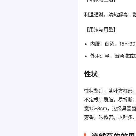
利湿通淋，清热解毒，
【用法与用量】
内服：煎汤，15～30
外用适量，煎汤洗或
性状
性状鉴别，茎叶方柱形，
不定根；质脆，易折断，
宽1.5-3cm，边缘具
芳香，味微苦。以叶多