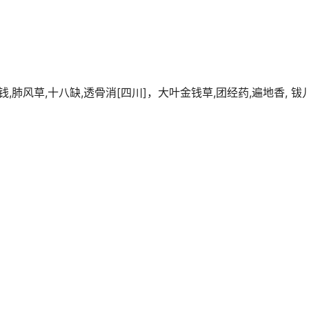
钱,肺风草,十八缺,透骨消[四川]，大叶金钱草,团经药,遍地香, 钹