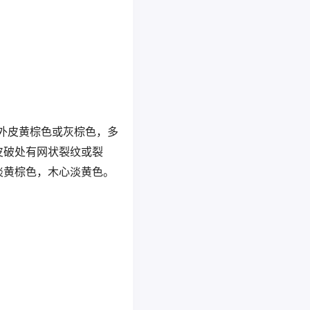
。外皮黄棕色或灰棕色，多
皮破处有网状裂纹或裂
淡黄棕色，木心淡黄色。