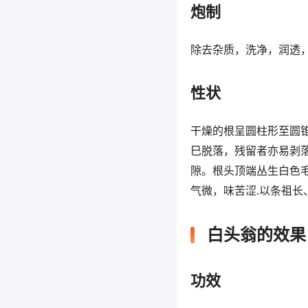
炮制
除去杂质，洗净，润透
性状
干燥的根呈圆柱形至圆锥
巳脱落，残留者亦易剥
隙。根头顶端丛生白色
气微，味苦涩.以条祖
白头翁的效果
功效