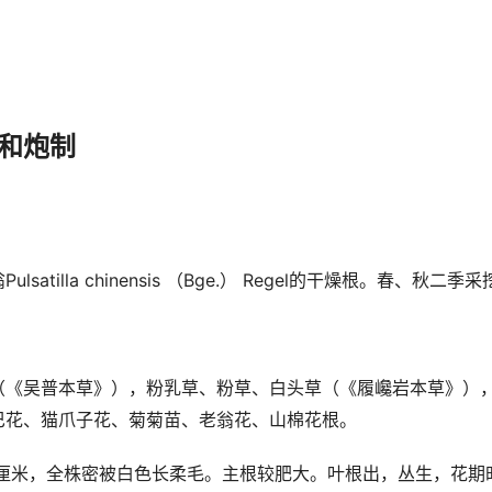
和炮制
satilla chinensis （Bge.） Regel的干燥根。春、秋
（《吴普本草》），粉乳草、粉草、白头草（《履巉岩本草》）
巴花、猫爪子花、菊菊苗、老翁花、山棉花根。
0厘米，全株密被白色长柔毛。主根较肥大。叶根出，丛生，花期