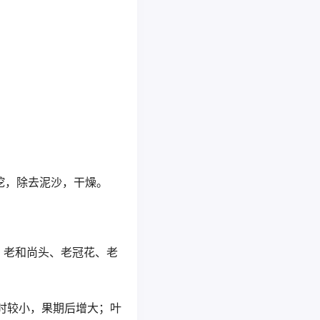
二季采挖，除去泥沙，干燥。
，老和尚头、老冠花、老
时较小，果期后增大；叶