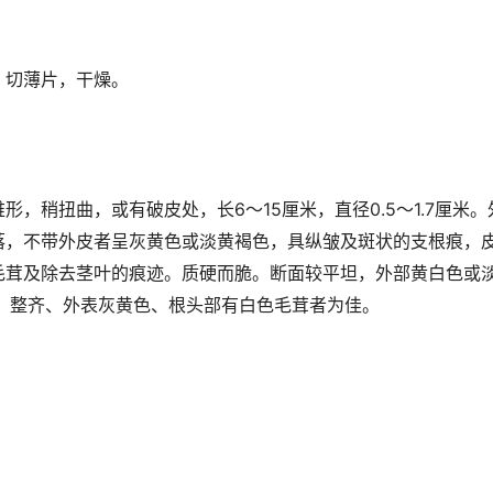
，切薄片，干燥。
形，稍扭曲，或有破皮处，长6～15厘米，直径0.5～1.7厘米
落，不带外皮者呈灰黄色或淡黄褐色，具纵皱及斑状的支根痕，
毛茸及除去茎叶的痕迹。质硬而脆。断面较平坦，外部黄白色或
长、整齐、外表灰黄色、根头部有白色毛茸者为佳。