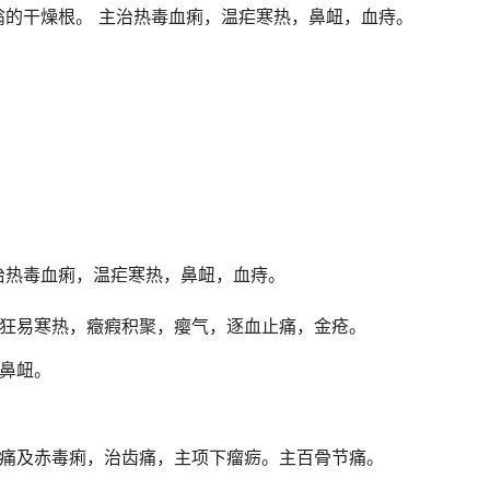
翁的干燥根。 主治热毒血痢，温疟寒热，鼻衄，血痔。
治热毒血痢，温疟寒热，鼻衄，血痔。
狂易寒热，癥瘕积聚，瘿气，逐血止痛，金疮。
鼻衄。
痛及赤毒痢，治齿痛，主项下瘤疬。主百骨节痛。