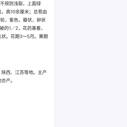
个不规则浅裂，上面绿
，高10余厘米；总苞由
2轮，紫色，瓣状，卵状
花被的1／2，花药基着，
状。花期3～5月。果期
、陕西、江苏等地。主产
地亦产。