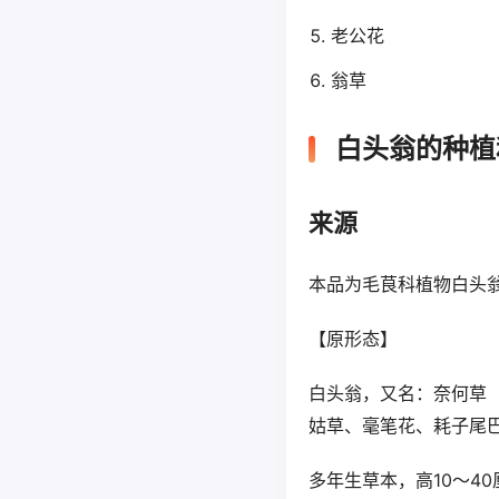
老公花
翁草
白头翁的种植
来源
本品为毛茛科植物白头翁Pul
【原形态】
白头翁，又名：奈何草
姑草、毫笔花、耗子尾
多年生草本，高10～4