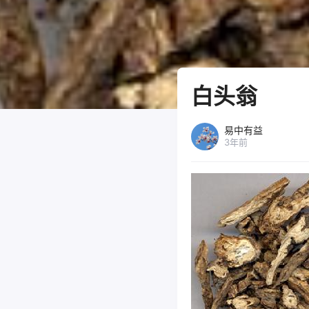
白头翁
易中有益
3年前