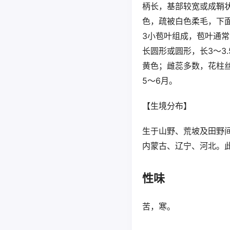
柄长，基部较宽或成鞘状
色，疏被白色柔毛，下
3小苞叶组成，苞叶通常
长圆形或圆形，长3～3.
黄色；雌蕊多数，花柱
5～6月。
【生境分布】
生于山野、荒坡及田野
内蒙古、辽宁、河北。
性味
苦，寒。