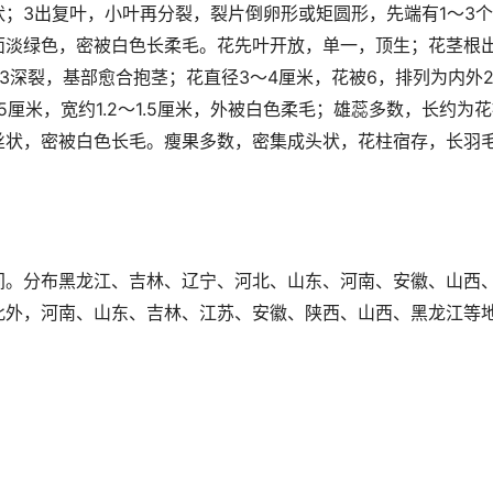
；3出复叶，小叶再分裂，裂片倒卵形或矩圆形，先端有1～3
面淡绿色，密被白色长柔毛。花先叶开放，单一，顶生；花茎根出
3深裂，基部愈合抱茎；花直径3～4厘米，花被6，排列为内外
5厘米，宽约1.2～1.5厘米，外被白色柔毛；雄蕊多数，长约为
丝状，密被白色长毛。瘦果多数，密集成头状，花柱宿存，长羽毛
间。分布黑龙江、吉林、辽宁、河北、山东、河南、安徽、山西
此外，河南、山东、吉林、江苏、安徽、陕西、山西、黑龙江等