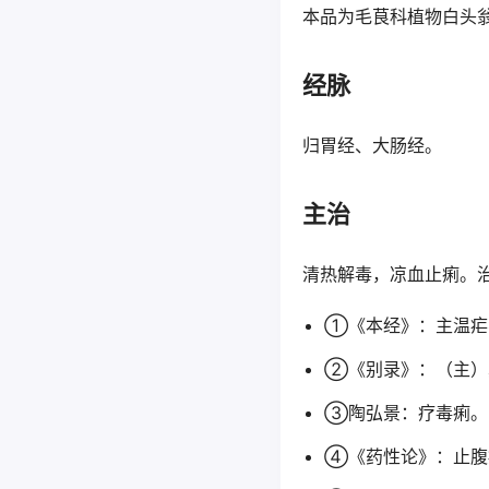
本品为毛茛科植物白头
经脉
归胃经、大肠经。
主治
清热解毒，凉血止痢。
①《本经》：主温疟
②《别录》：（主）
③陶弘景：疗毒痢。
④《药性论》：止腹