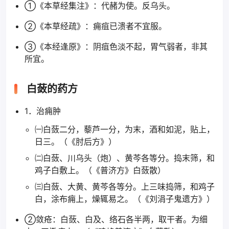
①《本草经集注》：代赭为使。反乌头。
②《本草经疏》：痈疽已溃者不宜服。
③《本经逢原》：阴疽色淡不起，胃气弱者，非其
所宜。
白蔹的药方
1．治痈肿
㈠白蔹二分，藜芦一分，为末，酒和如泥，贴上，
日三。（《肘后方》）
㈡白蔹、川乌头（炮）、黄芩各等分。捣末筛，和
鸡子白敷上。（《普济方》白蔹散）
㈢白蔹、大黄、黄芩各等分。上三味捣筛，和鸡子
白，涂布痈上，燥辄易之。（《刘涓子鬼遗方》）
②敛疮：白蔹、白及、络石各半两，取干者。为细