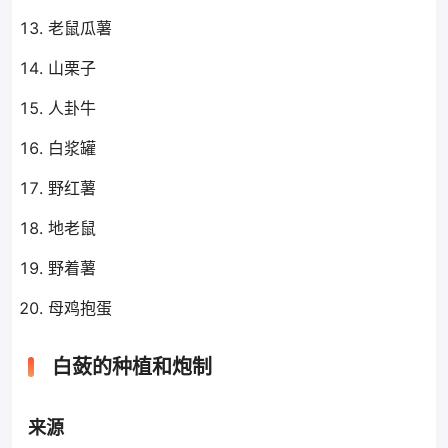
老鼠瓜薯
山栗子
人卦牛
白浆罐
野红薯
地老鼠
野着薯
母鸡抱蛋
白蔹的种植和炮制
来源