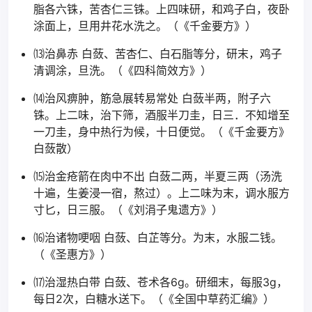
脂各六铢，苦杏仁三铢。上四味研，和鸡子白，夜卧
涂面上，旦用井花水洗之。（《千金要方》）
⒀治鼻赤 白蔹、苦杏仁、白石脂等分，研末，鸡子
清调涂，旦洗。（《四科简效方》）
⒁治风痹肿，筋急展转易常处 白蔹半两，附子六
铢。上二味，治下筛，酒服半刀圭，日三．不知增至
一刀圭，身中热行为候，十日便觉。（《千金要方》
白蔹散）
⒂治金疮箭在肉中不出 白蔹二两，半夏三两（汤洗
十遍，生姜浸一宿，熬过）。上二味为末，调水服方
寸匕，日三服。（《刘涓子鬼遗方》）
⒃治诸物哽咽 白蔹、白芷等分。为末，水服二钱。
（《圣惠方》）
⒄治湿热白带 白蔹、苍术各6g。研细末，每服3g，
每日2次，白糖水送下。（《全国中草药汇编》）