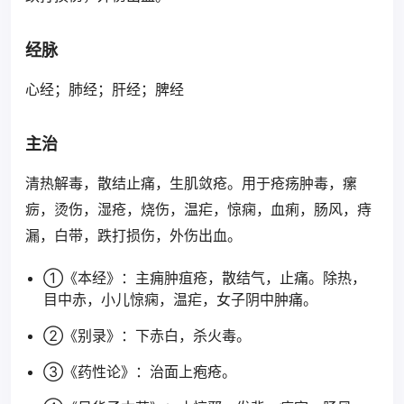
经脉
心经；肺经；肝经；脾经
主治
清热解毒，散结止痛，生肌敛疮。用于疮疡肿毒，瘰
疬，烫伤，湿疮，烧伤，温疟，惊痫，血痢，肠风，痔
漏，白带，跌打损伤，外伤出血。
①《本经》：主痈肿疽疮，散结气，止痛。除热，
目中赤，小儿惊痫，温疟，女子阴中肿痛。
②《别录》：下赤白，杀火毒。
③《药性论》：治面上疱疮。