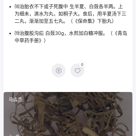
⒅治胎衣不下或子死腹中 生半夏、白蔹各半两。上
为细未，滴水为丸，如桐子大。食后，用半夏汤下三
二丸，渐渐加至五七丸。（《保命集》下胎丸）
⒆治腹股沟疝 白蔹30g，水煎加白糖冲服。（《青岛
中草药手册》）
0
马齿苋