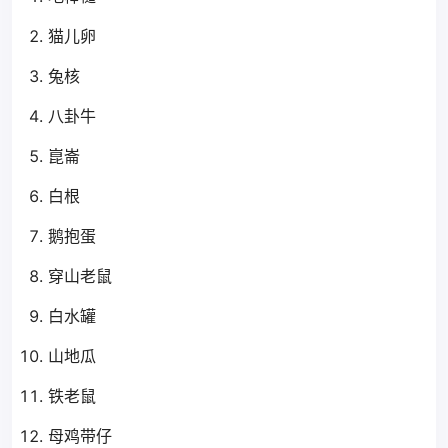
猫儿卵
兔核
八卦牛
崑崙
白根
鹅抱蛋
穿山老鼠
白水罐
山地瓜
铁老鼠
母鸡带仔