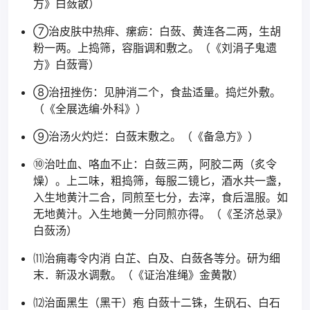
方》白蔹散）
⑦治皮肤中热痱、瘰疬：白蔹、黄连各二两，生胡
粉一两。上捣筛，容脂调和敷之。（《刘涓子鬼遗
方》白蔹膏）
⑧治扭挫伤：见肿消二个，食盐适量。捣烂外敷。
（《全展选编·外科》）
⑨治汤火灼烂：白蔹末敷之。（《备急方》）
⑩治吐血、咯血不止：白蔹三两，阿胶二两（炙令
燥）。上二味，粗捣筛，每服二镜匕，酒水共一盏，
入生地黄汁二合，同煎至七分，去滓，食后温服。如
无地黄汁。入生地黄一分同煎亦得。（《圣济总录》
白蔹汤）
⑾治痈毒令内消 白芷、白及、白蔹各等分。研为细
末．新汲水调敷。（《证治准绳》金黄散）
⑿治面黑生（黑干）疱 白蔹十二铢，生矾石、白石