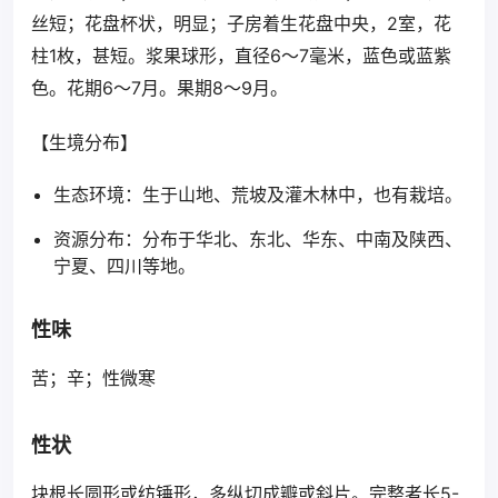
丝短；花盘杯状，明显；子房着生花盘中央，2室，花
柱1枚，甚短。浆果球形，直径6～7毫米，蓝色或蓝紫
色。花期6～7月。果期8～9月。
【生境分布】
生态环境：生于山地、荒坡及灌木林中，也有栽培。
资源分布：分布于华北、东北、华东、中南及陕西、
宁夏、四川等地。
性味
苦；辛；性微寒
性状
块根长圆形或纺锤形，多纵切成瓣或斜片。完整者长5-