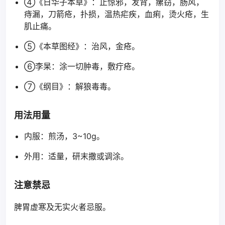
④《日华子本草》：止惊邪，发背，瘰窃，肠风，
痔漏，刀箭疮，扑损，温热疟疾，血痢，烫火疮，生
肌止痛。
⑤《本草图经》：治风，金疮。
⑥李杲：涂一切肿毒，敷疔疮。
⑦《纲目》：解狼毒毒。
用法用量
内服：煎汤，3~10g。
外用：适量，研末撒或调涂。
注意禁忌
脾胃虚寒及无实火者忌服。