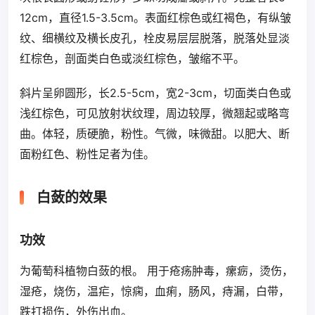
12cm，直径1.5-3.5cm。表面红棕色或红褐色，有纵皱
纹、细横纹及横长皮孔，栓皮易层层脱落，脱落处显淡
红棕色，剖面类白色或淡红棕色，皱缩不平。
斜片呈卵圆形，长2.5-5cm，宽2-3cm，切面类白色或
浅红棕色，可见放射状纹理，周边较厚，微翘起或略弯
曲。体轻，质硬脆，粉性。气微，味微甜。以肥大、断
面粉红色、粉性足者为佳。
白蔹的效果
功效
为葡萄科植物白蔹的根。 用于疮疡肿毒，瘰疬，烫伤，
湿疮，烧伤，温疟，惊痫，血痢，肠风，痔漏，白带，
跌打损伤，外伤出血。