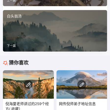
上一篇
白头翁汤
下一篇
猜你喜欢
倪海厦老师讲过的259个经
网传倪师弟子地址信息
方( 收藏）