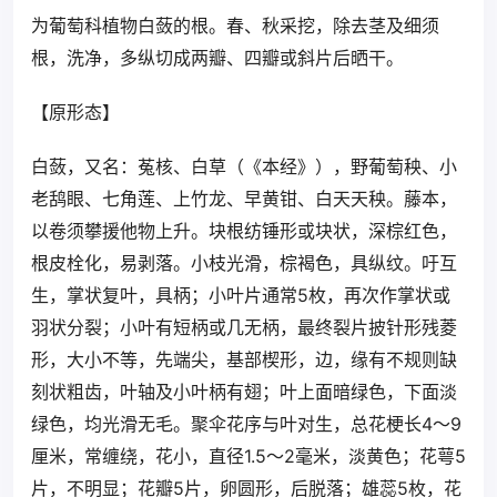
为葡萄科植物白蔹的根。春、秋采挖，除去茎及细须
根，洗净，多纵切成两瓣、四瓣或斜片后晒干。
【原形态】
白蔹，又名：菟核、白草（《本经》），野葡萄秧、小
老鸹眼、七角莲、上竹龙、早黄钳、白天天秧。藤本，
以卷须攀援他物上升。块根纺锤形或块状，深棕红色，
根皮栓化，易剥落。小枝光滑，棕褐色，具纵纹。吁互
生，掌状复叶，具柄；小叶片通常5枚，再次作掌状或
羽状分裂；小叶有短柄或几无柄，最终裂片披针形残菱
形，大小不等，先端尖，基部楔形，边，缘有不规则缺
刻状粗齿，叶轴及小叶柄有翅；叶上面暗绿色，下面淡
绿色，均光滑无毛。聚伞花序与叶对生，总花梗长4～9
厘米，常缠绕，花小，直径1.5～2毫米，淡黄色；花萼5
片，不明显；花瓣5片，卵圆形，后脱落；雄蕊5枚，花