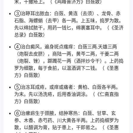
末，干撒疮上。（《鸡峰普济方》白蔹散）
③治聤耳出脓血：白蔹、黄连（去须）、龙骨、赤
石脂、海螵蛸（去甲）各一两。上五味，捣罗为散。
先以绵拭脓干，用药一钱匕，绵裹塞耳中。（《圣济
总录》白蔹散）
④治白癜风，遍身斑点瘙痒：白蔹三两.天雄三两
（炮裂去皮脐），商陆一两，黄芩二两，干姜二两
（炮裂、锉），踯躅花一两（酒拌炒令干）。上药捣
罗为细散，每于食前，以温酒调下二钱。（《圣惠
方》白蔹散）
⑤治冻耳成疮，或痒或痛者：黄柏、白蔹各半两。
为末。先以汤洗疮，后用香油调涂。（《仁斋直指
方》白蔹散）
⑥治瘰疬生于颈腋，结肿寒热：白蔹、甘草、玄
参、木香、赤芍药、川大黄各半两。上药捣细罗为
散，以醋调为膏，贴于患上，干即易之。（《圣惠