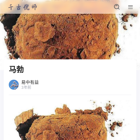
马勃
易中有益
3年前