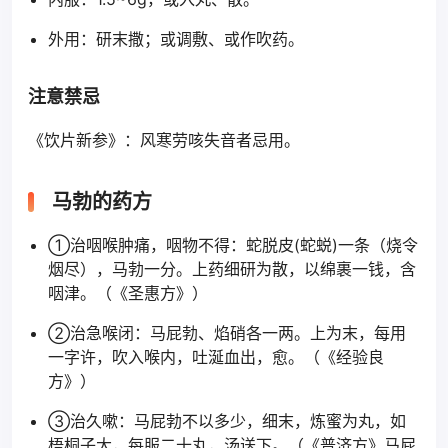
外用：研末撒；或调敷、或作吹药。
注意禁忌
《饮片新参》：风寒劳咳失音者忌用。
马勃的药方
①治咽喉肿痛，咽物不得：蛇脱皮(蛇蜕)一条（烧令
烟尽），马勃一分。上药细研为散，以绵裹一钱，含
咽津。（《圣惠方》）
②治急喉闭：马屁勃、焰硝各一两。上为末，每用
一字许，吹入喉内，吐涎血出，愈。（《经验良
方》）
③治久嗽：马屁勃不以多少，细末，炼蜜为丸，如
梧桐子大，每服二十丸，汤送下。（《普济方》马屁