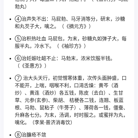
勃丸）
④治声失不出：马屁勃、马牙消等分，研末，沙糖
和丸芡子大，噙之。（《摘元方》）
⑤治积热吐血 马屁包，为末，砂糖丸如弹子大，每
服半丸，冷水下。（《袖珍方》）
⑥治妊娠吐衄不止：马勃末，浓米饮服半钱。
（《圣惠方》）
⑦ 治大头天行，初觉憎寒体重，次传头面肿盛，口
不能开，上喘，咽喉不利，口渴舌燥：黄芩（酒
炒）、黄连（酒炒）各五钱，陈皮（去白）、生甘
草、元参(玄参)、柴胡、 桔梗各二钱，连翘、板蓝
根、马勃、鼠粘子（牛蒡子）、薄荷各一钱，僵蚕、
升麻各七分。为末，汤调，时时服之。或蜜拌为丸，
噙化。（李杲·普济消毒饮）
⑧治臁疮不敛