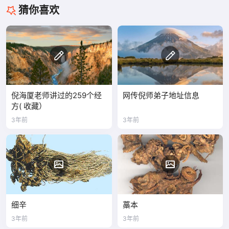
猜你喜欢
倪海厦老师讲过的259个经
网传倪师弟子地址信息
方( 收藏）
3年前
3年前
细辛
藁本
3年前
3年前