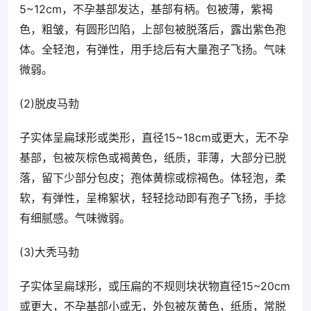
5~12cm，不孕基部发达，基部有柄。包被薄，紫褐
色，粗皱，有圆形凹陷，上部包被脱落后，露出紫色孢
体。全轻泡，有弹性，用手捻后有大量孢子飞扬。气味
微弱。
(2)脱皮马勃
子实体呈扁球形或类形，直径15~18cm或更大，无不孕
基部，包被灰棕色或褐黄色，纸质，菲薄，大部分已脱
落，留下少部分包皮；孢体黄棕或棕褐色。体轻泡，柔
软，有弹性，呈棉絮状，轻轻捻动即有孢子飞扬，手捻
有细腻感。气味微弱。
(3)大秃马勃
子实体呈扁球形，或压扁的不规则块状物直径15~20cm
或更大，不孕基部小或无，外包被灰黄色，纸质，常脱