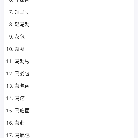
净马勃
轻马勃
灰包
灰菰
马勃绒
马粪包
灰包菌
马疕
马庀菌
灰菇
马屁包