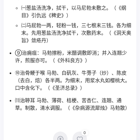
㈠葱盐汤洗净，拭干，以马尼勃未敷之。（《纲
目》引仇远《稗史》）
㈡马屁勃一两，轻粉一钱，三七根末三钱。各为细
末。先用葱盐汤洗净拭干，次敷药末。（《洞天奥
旨》敛疮丹）
⑨治痈疽：马勃擦粉，米醋调敷即消；并入连翘少
许，煎服亦可。（《外科良方》）
⑩治骨鲠于喉 马勃、白矾灰、牛蒡子（炒）、陈皮
（去白，焙）各半两。为细末，用浆水丸如樱桃大。
口中含化下。（《圣济总录》）
⑾治聤耳 马勃、薄荷、桔梗、苦杏仁、连翘、通
草。制散，清水调服。（《杂病源流犀烛》马勃散）
0