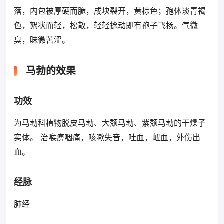
落，内包被厚硬而脆，成块裂开，黄棕色；孢体淡青褐
色，絮状而轻，松散，轻轻捻动即有孢子飞扬。气微
臭，昧微苦涩。
马勃的效果
功效
为马勃科植物脱皮马勃、大颓马勃、紫颓马勃的干燥子
实体。 治喉痹咽痛，咳嗽失音，吐血，衄血，外伤出
血。
经脉
肺经