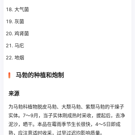
大气菌
灰菌
鸡肾菌
马庀
地烟
马勃的种植和炮制
来源
为马勃科植物脱皮马勃、大颓马勃、紫颓马勃的干燥子
实体。7～9月，当子实体刚成热时采收，拔起后，去净
泥沙，晒干。本品在霉雨季节生长很快，4～5日即成
熟，应注意适时收采，过早过迟均影响质量。