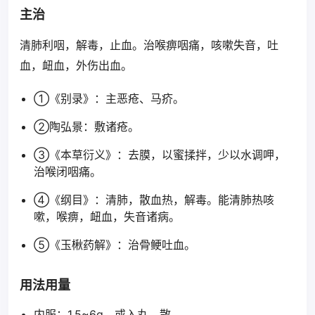
主治
清肺利咽，解毒，止血。治喉痹咽痛，咳嗽失音，吐
血，衄血，外伤出血。
①《别录》：主恶疮、马疥。
②陶弘景：敷诸疮。
③《本草衍义》：去膜，以蜜揉拌，少以水调呷，
治喉闭咽痛。
④《纲目》：清肺，散血热，解毒。能清肺热咳
嗽，喉痹，衄血，失音诸病。
⑤《玉楸药解》：治骨鲠吐血。
用法用量
内服：1.5~6g，或入丸、散。