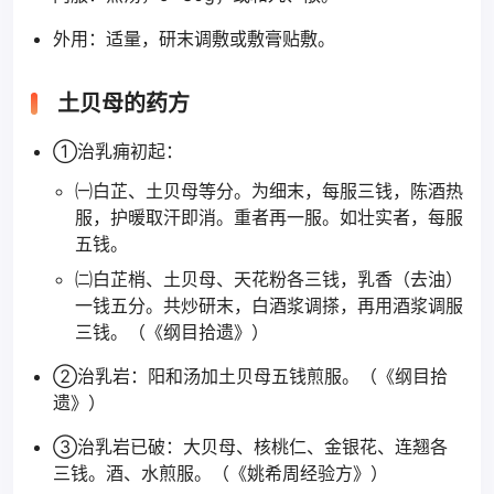
外用：适量，研末调敷或敷膏贴敷。
土贝母的药方
①治乳痈初起：
㈠白芷、土贝母等分。为细末，每服三钱，陈酒热
服，护暖取汗即消。重者再一服。如壮实者，每服
五钱。
㈡白芷梢、土贝母、天花粉各三钱，乳香（去油）
一钱五分。共炒研末，白酒浆调搽，再用酒浆调服
三钱。（《纲目拾遗》）
②治乳岩：阳和汤加土贝母五钱煎服。（《纲目拾
遗》）
③治乳岩已破：大贝母、核桃仁、金银花、连翘各
三钱。酒、水煎服。（《姚希周经验方》）