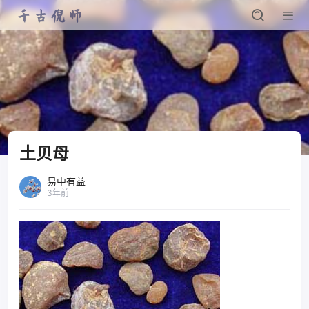
土贝母
易中有益
3年前