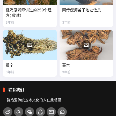
倪海厦老师讲过的259个经
网传倪师弟子地址信息
方( 收藏）
3年前
3年前
细辛
藁本
3年前
3年前
联系我们
一群热爱传统五术文化的人在此相聚