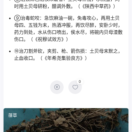
时用土贝母研粉，醋调外敷。（《陕西中草药》）
⑨治毒蛇咬：急饮麻油一碗，免毒攻心，再用土贝
母四、五钱为末，热酒冲服，再饮尽醉，安卧少时，
药力到处，水从伤口喷出，侯水尽，将碗内贝母渣敷
伤口。（《祝穆试效方》）
⑩治刀割斧砍，夹剪、枪、箭伤损：土贝母末默之，
止血收口。（《年希尧集验良方》）
0
葎草