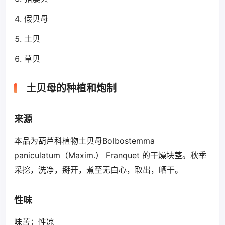
假贝母
土贝
草贝
土贝母的种植和炮制
来源
本品为葫芦科植物土贝母Bolbostemma
paniculatum（Maxim.） Franquet 的干燥块茎。秋季
采挖，洗净，掰开，煮至无白心，取出，晒干。
性味
味苦；性凉