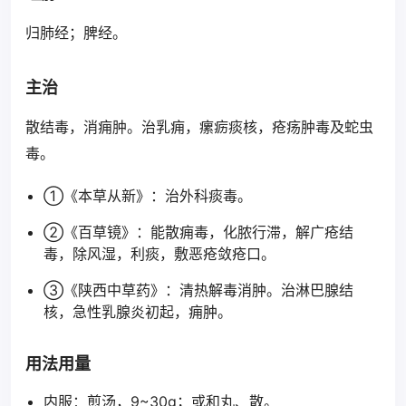
归肺经；脾经。
主治
散结毒，消痈肿。治乳痈，瘰疬痰核，疮疡肿毒及蛇虫
毒。
①《本草从新》：治外科痰毒。
②《百草镜》：能散痈毒，化脓行滞，解广疮结
毒，除风湿，利痰，敷恶疮敛疮口。
③《陕西中草药》：清热解毒消肿。治淋巴腺结
核，急性乳腺炎初起，痈肿。
用法用量
内服：煎汤，9~30g；或和丸、散。