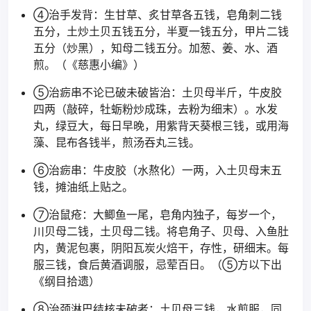
④治手发背：生甘草、炙甘草各五钱，皂角刺二钱
五分，土炒土贝五钱五分，半夏一钱五分，甲片二钱
五分（炒黑），知母二钱五分。加葱、姜、水、酒
煎。（《慈惠小编》）
⑤治疬串不论已破未破皆治：土贝母半斤，牛皮胶
四两（敲碎，牡蛎粉炒成珠，去粉为细末）。水发
丸，绿豆大，每日早晚，用紫背天葵根三钱，或用海
藻、昆布各钱半，煎汤吞丸三钱。
⑥治疬串：牛皮胶（水熬化）一两，入土贝母末五
钱，摊油纸上贴之。
⑦治鼠疮：大鲫鱼一尾，皂角内独子，每岁一个，
川贝母二钱，土贝母二钱。将皂角子、贝母、入鱼肚
内，黄泥包裹，阴阳瓦炭火焙干，存性，研细末。每
服三钱，食后黄酒调服，忌荤百日。（⑤方以下出
《纲目拾遗）
⑧治颈淋巴结核未破者：土贝母三钱，水煎服，同