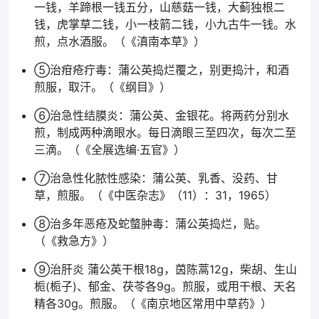
一钱，羊蹄根一钱五分，山慈菇一钱，大蓟独根二
钱，虎掌草二钱，小一枝箭二钱，小九古牛一钱。水
煎，点水酒服。（《滇南本草》）
⑤治疳疮疔毒：蒲公英捣烂覆之，别更捣汁，和酒
煎服，取汗。（《纲目》）
⑥治急性结膜炎：蒲公英、金银花。将两药分别水
煎，制成两种滴眼水。每日滴眼三至四次，每次二至
三滴。（《全展选编·五官》）
⑦治急性化脓性感染：蒲公英、乳香、没药、甘
草，煎服。（《中医杂志》（11）：31，1965）
⑧治多年恶疮及蛇螫肿毒：蒲公英捣烂，贴。
（《救急方》）
⑨治肝炎 蒲公英干根18g，茵陈蒿12g，柴胡、生山
栀(栀子)、郁金、茯苓各9g。煎服，或用干根、天名
精各30g。煎服。（《南京地区常用中草药》）