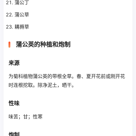
蒲公丁
蒲公草
耩褥草
蒲公英的种植和炮制
来源
为菊科植物蒲公英的带根全草。春、夏开花前或刚开花
时连根挖取。除净泥土，晒干。
性味
味苦；甘；性寒
炮制