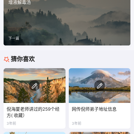
增液解毒汤
下一篇
猜你喜欢
倪海厦老师讲过的259个经
网传倪师弟子地址信息
方( 收藏）
3年前
3年前