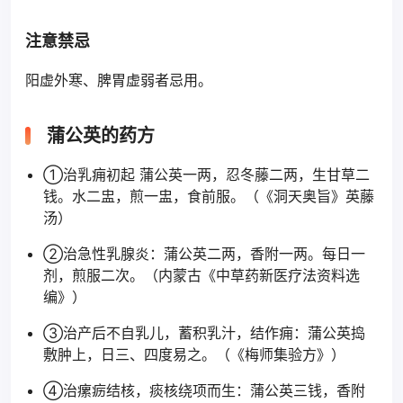
注意禁忌
阳虚外寒、脾胃虚弱者忌用。
蒲公英的药方
①治乳痈初起 蒲公英一两，忍冬藤二两，生甘草二
钱。水二盅，煎一盅，食前服。（《洞天奥旨》英藤
汤）
②治急性乳腺炎：蒲公英二两，香附一两。每日一
剂，煎服二次。（内蒙古《中草药新医疗法资料选
编》）
③治产后不自乳儿，蓄积乳汁，结作痈：蒲公英捣
敷肿上，日三、四度易之。（《梅师集验方》）
④治瘰疬结核，痰核绕项而生：蒲公英三钱，香附