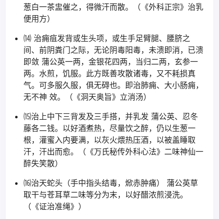
葱白一茶盅催之，得微汗而散。（《外科正宗》治乳
便用方）
⒁ 治痈疽发背或生头项，或生手足臂腿、腰脐之
间、前阴粪门之际，无论阴毒阳毒，未溃即消，已溃
即敛 蒲公英一两，金银花四两，当归二两，玄参一
两。水煎，饥服。此方既善攻散诸毒，又不耗损真
气。可多服久服，俱无碍也。即治肺痈、大小肠痈，
无不神 效。（《洞天奥旨》立消汤）
⒂治上中下三背发及三手搭，并乳发 蒲公英、忍冬
藤各二钱。以好酒煮热，尽量饮之醉，仍以生葱一
根，灌蜜入内要满，以灰火煨热压酒，以被盖睡取
汗，汗出而愈。（《万氏秘传外科心法》二味神仙一
醉失笑散）
⒃治天蛇头（手中指头结毒，焮赤肿痛） 蒲公英草
取干与苍耳草二味等分为末，以好醋浓煎浸洗。
（《证治准绳》）