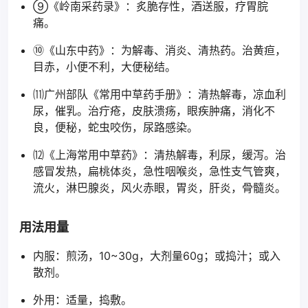
⑨《岭南采药录》：炙脆存性，酒送服，疗胃脘
痛。
⑩《山东中药》：为解毒、消炎、清热药。治黄疸，
目赤，小便不利，大便秘结。
⑾广州部队《常用中草药手册》：清热解毒，凉血利
尿，催乳。治疔疮，皮肤溃疡，眼疾肿痛，消化不
良，便秘，蛇虫咬伤，尿路感染。
⑿《上海常用中草药》：清热解毒，利尿，缓泻。治
感冒发热，扁桃体炎，急性咽喉炎，急性支气管爽，
流火，淋巴腺炎，风火赤眼，胃炎，肝炎，骨髓炎。
用法用量
内服：煎汤，10~30g，大剂量60g；或捣汁；或入
散剂。
外用：适量，捣敷。