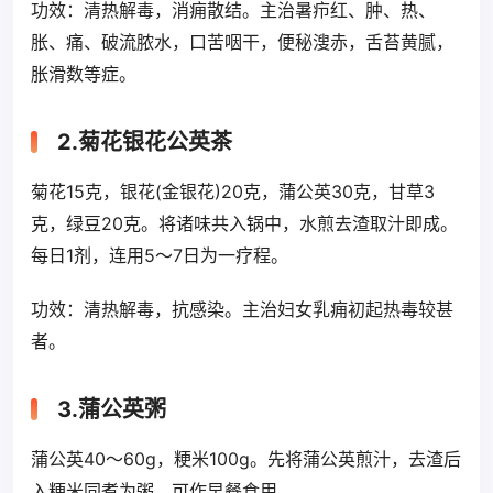
功效：清热解毒，消痈散结。主治暑疖红、肿、热、
胀、痛、破流脓水，口苦咽干，便秘溲赤，舌苔黄腻，
胀滑数等症。
2.菊花银花公英茶
菊花15克，银花(金银花)20克，蒲公英30克，甘草3
克，绿豆20克。将诸味共入锅中，水煎去渣取汁即成。
每日1剂，连用5～7日为一疗程。
功效：清热解毒，抗感染。主治妇女乳痈初起热毒较甚
者。
3.蒲公英粥
蒲公英40～60g，粳米100g。先将蒲公英煎汁，去渣后
入粳米同煮为粥。可作早餐食用。