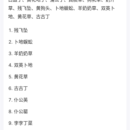
草、残飞坠、黄狗头、卜地蜈蚣、羊奶奶草、双英卜
地、黄花草、古古丁
残飞坠
卜地蜈蚣
羊奶奶草
双英卜地
黄花草
古古丁
仆公英
仆公罂
孛孛丁菜