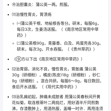
⑩治胆囊炎：蒲公英一两。煎服。
⑾治慢性胃炎，胃溃疡
㈠蒲公英干根、地榆根各等分。研末，每服6g，
每日3次，生姜汤送服。（《南京地区常用中草
药》）
㈡蒲公英根90g，青藤香、白及、鸡蛋壳各30g。
研末，每次3g，开水吞服。（《贵州草药》）
（⑨方以下出《南京地区常用中草药》）
⑿治胃弱，消化不良，慢性胃炎，胃胀痛 蒲公英
30g（研细粉），橘皮(陈皮)18g（研细粉），砂仁
9g（研细粉）。混合共研。每服6～9g，每日数回，
食后开水送服。（《现代实用中药》）
⒀治乳痈初起，肿痛未成脓者 用蒲公英春秋间开黄
花似菊，取连根蒂叶二两捣烂，用好酒半斤同煎数
沸，存渣敷肿上，用酒热服，盖睡一时许．再用连须