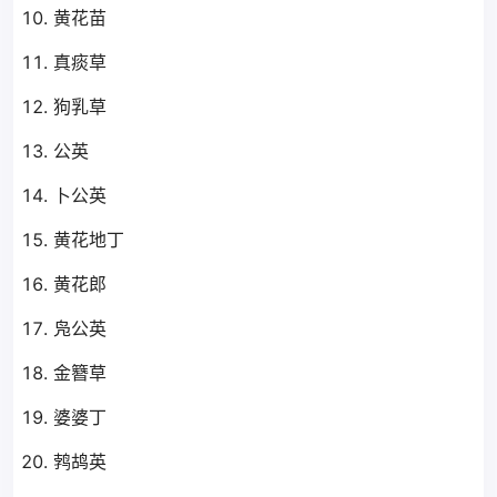
黄花苗
真痰草
狗乳草
公英
卜公英
黄花地丁
黄花郎
凫公英
金簪草
婆婆丁
鹁鸪英