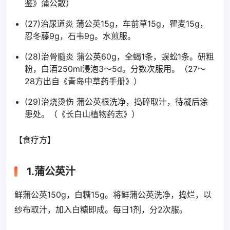
鉴》蒲公散）
(27)治尿道炎 蒲公英15g，车前草15g，瞿麦15g，
忍冬藤9g，石韦9g。水煎服。
(28)治骨髓炎 蒲公英60g，全蝎1条，蜈蚣1条。研粗
粉，白酒250ml浸泡3～5d。分数次服用。（27～
28方出自《青岛中草药手册》）
(29)治烧烫伤 蒲公英根洗净，捣碎取汁，待凝后涂
患处。（《长白山植物药志》）
【食疗方】
1.蒲公英汁
鲜蒲公英150g，白糖15g。将鲜蒲公英洗净，捣烂，以
纱布取汁，加入白糖即成。每日1剂，分2次服。