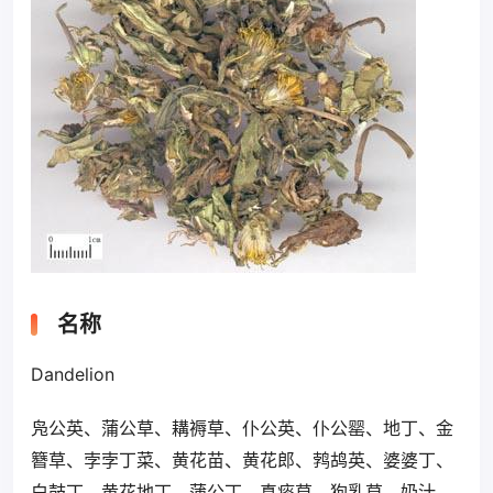
名称
Dandelion
凫公英、蒲公草、耩褥草、仆公英、仆公罂、地丁、金
簪草、孛孛丁菜、黄花苗、黄花郎、鹁鸪英、婆婆丁、
白鼓丁、黄花地丁、蒲公丁、真痰草、狗乳草、奶汁