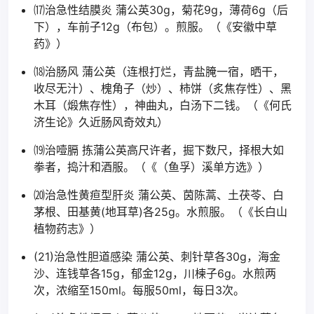
⒄治急性结膜炎 蒲公英30g，菊花9g，薄荷6g（后
下），车前子12g（布包）。煎服。（《安徽中草
药》）
⒅治肠风 蒲公英（连根打烂，青盐腌一宿，晒干，
收尽无汁）、槐角子（炒）、柿饼（炙焦存性）、黑
木耳（煅焦存性），神曲丸，白汤下二钱。（《何氏
济生论》久近肠风奇效丸）
⒆治噎膈 拣蒲公英高尺许者，掘下数尺，择根大如
拳者，捣汁和酒服。（《（鱼孚）溪单方选》）
⒇治急性黄疸型肝炎 蒲公英、茵陈蒿、土茯苓、白
茅根、田基黄(地耳草)各25g。水煎服。（《长白山
植物药志》）
(21)治急性胆道感染 蒲公英、刺针草各30g，海金
沙、连钱草各15g，郁金12g，川楝子6g。水煎两
次，浓缩至150ml。每服50ml，每日3次。