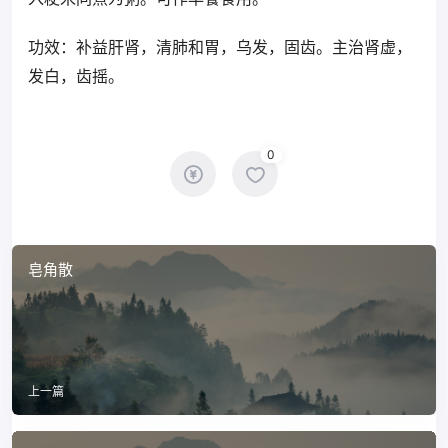
功效：补益肝肾，清肺和胃，乌发，固齿。主治肾虚，
发白，齿摇。
0
皂角散
上一篇