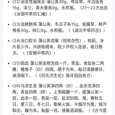
(22)治急性阑尾炎 蒲公英30g，地耳草、半边莲各
15g，泽兰、青木香各9g。水煎服。（21～22方出自
《全国中草药汇编》）
(23)治肺脓疡 蒲公英、冬瓜子各15g，鱼腥草、鲜芦
根各30g，桃仁9g。水煎服。（《湖北中草药志》）
(24)治口腔炎 蒲公英适量（焙炭存性），枯矾、冰
片各少许。共研极细末，取少许吹入急部，每日数
次。（《安徽中草药》）
(25)固齿 蒲公英连根洗捣一斤，青盐、食盐各二两
腌，槐角子（炒）四两。晒干为末，每日清晨擦牙，
滚汤咽下。（《何氏济生论》揩牙固齿奇方）
(26)乌须生发 蒲公英净四两（炒），血余洗净四
两，青盐四两（研）。上用磁罐一个，盛蒲公英一
层，血余一层，青盐一层，盐泥封固，淹，春秋五
日，夏三日，冬七日，桑柴火煅，令烟尽为度，候冷
取出，碾为末。每服一钱，侵晨酒调服。（《古今医