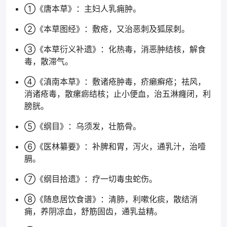
①《唐本草》：主妇人乳痈肿。
②《本草图经》：敷疮，又治恶刺及狐尿刺。
③《本草衍义补遗》：化热毒，消恶肿结核，解食
毒，散滞气。
④《滇南本草》：敷诸疮肿毒，疥癞癣疮；祛风，
消诸疮毒，散瘰疬结核；止小便血，治五淋癃闭，利
膀胱。
⑤《纲目》：乌须发，壮筋骨。
⑥《医林纂要》：补脾和胃，泻火，通乳汁，治噎
膈。
⑦《纲目拾遗》：疗一切毒虫蛇伤。
⑧《随息居饮食谱》：清肺，利嗽化痰，散结消
痈，养阴凉血，舒筋固齿，通乳益精。