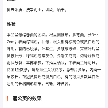
拣去杂质，洗净泥土，切段，晒干。
性状
本品呈皱缩卷曲的团块。根呈圆锥形，多弯曲，长3～
7cm；表面棕褐色，抽皱；根头部有棕褐色或黄白色的
茸毛，有的已脱落。叶基生，多皱缩破碎，完整叶片呈
倒披针形，绿褐色或暗灰色，先端尖或钝，边缘浅裂或
羽状分裂，基部渐狭，下延呈柄状，下表面主脉明显。
花茎1至数条，每条顶生头状花序，总苞片多层，内面一
层较长，花冠黄褐色或淡黄白色。有的可见多数具白色
冠毛的长椭圆形瘦果。气微，味微苦。
蒲公英的效果