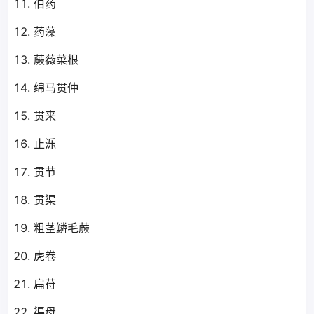
伯药
药藻
蕨薇菜根
绵马贯仲
贯来
止泺
贯节
贯渠
粗茎鳞毛蕨
虎卷
扁苻
渠母