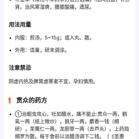
肾。治风寒湿痹，腰膝酸痛，遗尿。
用法用量
内服：煎汤，5~15g；或入丸、散。
外用：适量，研末调涂。
注意禁忌
阴虚内热及脾胃虚寒者不宜，孕妇慎用。
贯众的药方
①治蛔虫攻心，吐如醋水，痛不能止:贯众一两，鹤
虱一两（纸上微炒），狼牙一两，麝香一钱（细
研），芜荑仁一两，龙胆草一两（去芦头）。上药捣
细罗为散。每于食前以淡醋汤调下二钱。（《圣惠