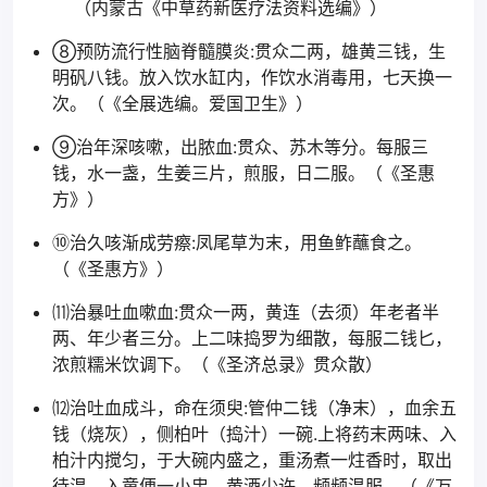
（内蒙古《中草药新医疗法资料选编》）
⑧预防流行性脑脊髓膜炎:贯众二两，雄黄三钱，生
明矾八钱。放入饮水缸内，作饮水消毒用，七天换一
次。（《全展选编。爱国卫生》）
⑨治年深咳嗽，出脓血:贯众、苏木等分。每服三
钱，水一盏，生姜三片，煎服，日二服。（《圣惠
方》）
⑩治久咳渐成劳瘵:凤尾草为末，用鱼鲊蘸食之。
（《圣惠方》）
⑾治暴吐血嗽血:贯众一两，黄连（去须）年老者半
两、年少者三分。上二味捣罗为细散，每服二钱匕，
浓煎糯米饮调下。（《圣济总录》贯众散）
⑿治吐血成斗，命在须臾:管仲二钱（净末），血余五
钱（烧灰），侧柏叶（捣汁）一碗.上将药末两味、入
柏汁内搅匀，于大碗内盛之，重汤煮一炷香时，取出
待温，入童便一小盅，黄酒少许，频频温服。（《万