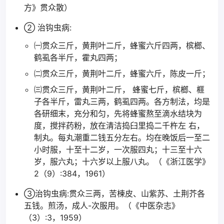
方》贯众散）
② 治钩虫病:
㈠贯众三斤，黄荆叶二斤，蜂蜜六斤四两，槟榔、
鹤虱各半斤，霍丸四两；
㈡贯众三斤，黄荆叶二斤，蜂蜜六斤，陈皮一斤；
㈢贯众三斤，黄荆叶二斤， 蜂蜜七斤，槟榔、榧
子各半斤，雷丸三两，鹤虱四两。各方制法，均是
各研细末，充分和匀，先将蜂蜜熬至滴水结块为
度，搅拌药粉，放在清洁捣臼里捣二千杵左 右，
制丸。每丸潮重二钱五分左右。均在晚饭后一至二
小时服，十至十二岁，一次服四丸；十三至十六
岁，服六丸；十六岁以上服八丸。（《浙江医学》
2（9）:384，1961）
③治钩虫病:贯众三两，苦楝皮、山紫苏、土荆芥各
五钱。煎汤，成人-次服用。（《中医杂志》
（3）:3，1959）