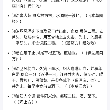
病回春》管仲汤）
⒀治鼻大衄:贯众根为末，水调服一钱匕。（《本草图
经》）
⒁治肠风酒痢下血及鼠于痔出血、血痔:贯仲二两。去
芦头，烧灰存性，用瓦合地上去火毒，为末，入麝香
一字研匀。米饮调服二钱。（《普济方》经效散）
⒂治血痢不止:凤尾草根五钱。煎酒服。（《濒湖集简
方》）
⒃治肠风便血，久痢下血水，妇人崩淋沥血，并积年
白带:贯众一分（酒漫一日，连须并内肉，俱切碎，曝
干，微炒），黑蒲黄、丹参各减半（俱酒洗，炒）。
共为末。每早晚食前白酒下。（《本草汇言》）
⒄治妇人崩漏:管仲同米炒。每服二钱，酒、醋下。
（《海上方》）