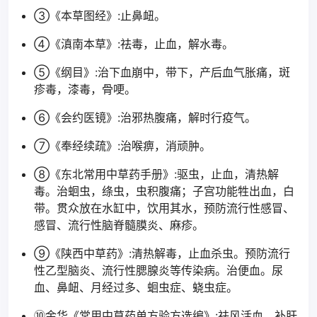
③《本草图经》:止鼻衄。
④《滇南本草》:祛毒，止血，解水毒。
⑤《纲目》:治下血崩中，带下，产后血气胀痛，斑
疹毒，漆毒，骨哽。
⑥《会约医镜》:治邪热腹痛，解时行疫气。
⑦《奉经续疏》:治喉痹，消顽肿。
⑧《东北常用中草药手册》:驱虫，止血，清热解
毒。治蛔虫，绦虫，虫积腹痛；子宫功能牲出血，白
带。贯众放在水缸中，饮用其水，预防流行性感冒、
感冒、流行性脑脊髓膜炎、麻疹。
⑨《陕西中草药》:清热解毒，止血杀虫。预防流行
性乙型脑炎、流行性腮腺炎等传染病。治便血。尿
血、鼻衄、月经过多、蛔虫症、蛲虫症。
⑩金华《常用中草药单方验方选编》:祛风活血，补肝