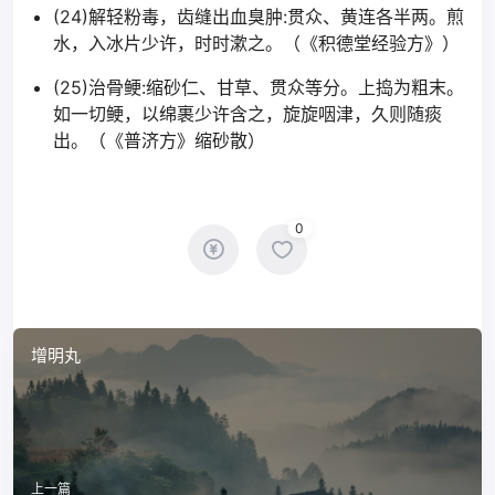
(24)解轻粉毒，齿缝出血臭肿:贯众、黄连各半两。煎
水，入冰片少许，时时漱之。（《积德堂经验方》）
(25)治骨鲠:缩砂仁、甘草、贯众等分。上捣为粗末。
如一切鲠，以绵裹少许含之，旋旋咽津，久则随痰
出。（《普济方》缩砂散）
0
增明丸
上一篇