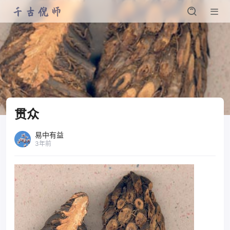
贯众
易中有益
3年前