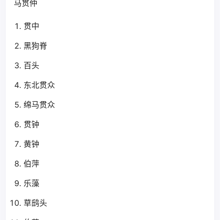
马贯仲
贯中
黑狗脊
百头
东北贯众
绵马贯众
贯钟
黄钟
伯萍
乐藻
草鸱头