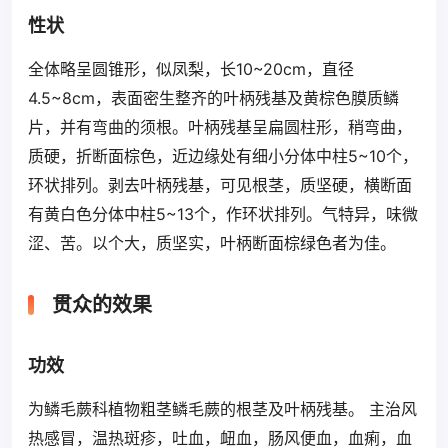
性状
全体略呈圆锥形，似凤梨，长10~20cm，直径
4.5~8cm，表面密生整齐的叶柄残基及黄棕色膜质鳞
片，并有弯曲的须根。叶柄残基呈扁圆柱形，稍弯曲，
质硬，折断面棕色，近边缘处有细小分体中柱5~10个，
环状排列。剥去叶柄残基，可见根茎，质坚硬，横断面
有黄白色分体中柱5~13个，作环状排列。气特异，味微
涩、苦。以个大，质坚实，叶柄断面棕绿色者为佳。
贯众的效果
功效
为鳞毛蕨科植物粗茎鳞毛蕨的根茎及叶柄残基。 主治风
热感冒，温热斑疹，吐血，衄血，肠风便血，血痢，血