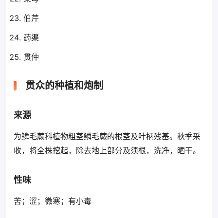
伯芹
药渠
贯仲
贯众的种植和炮制
来源
为鳞毛蕨科植物粗茎鳞毛蕨的根茎及叶柄残基。秋季采
收，将全株挖起，除去地上部分及须根，洗净，晒干。
性味
苦；涩；微寒；有小毒