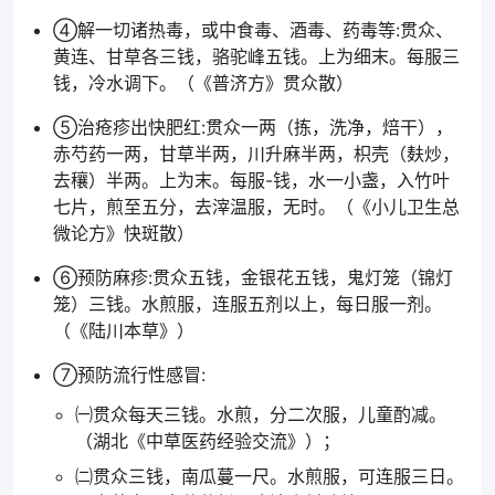
④解一切诸热毒，或中食毒、酒毒、药毒等:贯众、
黄连、甘草各三钱，骆驼峰五钱。上为细末。每服三
钱，冷水调下。（《普济方》贯众散）
⑤治疮疹出快肥红:贯众一两（拣，洗净，焙干），
赤芍药一两，甘草半两，川升麻半两，枳壳（麸炒，
去穰）半两。上为末。每服-钱，水一小盏，入竹叶
七片，煎至五分，去滓温服，无时。（《小儿卫生总
微论方》快斑散）
⑥预防麻疹:贯众五钱，金银花五钱，鬼灯笼（锦灯
笼）三钱。水煎服，连服五剂以上，每日服一剂。
（《陆川本草》）
⑦预防流行性感冒:
㈠贯众每天三钱。水煎，分二次服，儿童酌减。
（湖北《中草医药经验交流》）；
㈡贯众三钱，南瓜蔓一尺。水煎服，可连服三日。