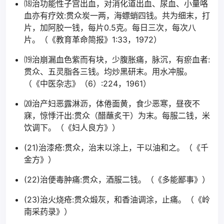
⒅治功能性子宫出血，对消化道出血、尿血、小量咯
血亦有疗效:贯众炭一两，海螵蛸四钱。共为细末，打
片，加阿胶一钱，每片0.5克。每日三次，每次八
片。（《教育革命简报》1:33，1972）
⒆治崩漏血色紫而有块，少腹胀痛，脉沉，有瘀血者:
贯众、五灵脂各三钱。均炒黑研末。用水冲服。
（《中医杂志》（6）:224，1961）
⒇治产妇恶露淋沥，体倦面黄，食少恶寒，昼夜不
寐，惊悸汗出:贯众（醋蘸炙干）为末。每服二钱，米
饮调下。（《妇人良方》）
(21)治漆疮:贯众，治末以涂上，干以油和之。（《千
金方》）
(22)治便毒肿痛:贯众，酒服二钱。（《多能鄙事》）
(23)治火烧疮:贯众煅灰，和香油调涂，止痛。（《岭
南采药录》）