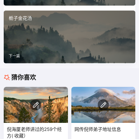
栀子金花汤
下一篇
猜你喜欢
倪海厦老师讲过的259个经
网传倪师弟子地址信息
方( 收藏）