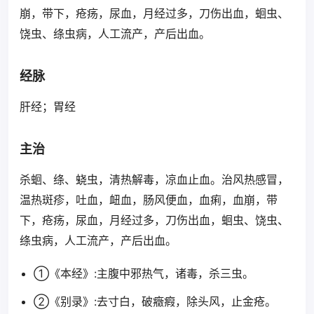
崩，带下，疮疡，尿血，月经过多，刀伤出血，蛔虫、
饶虫、绦虫病，人工流产，产后出血。
经脉
肝经；胃经
主治
杀蛔、绦、蛲虫，清热解毒，凉血止血。治风热感冒，
温热斑疹，吐血，衄血，肠风便血，血痢，血崩，带
下，疮疡，尿血，月经过多，刀伤出血，蛔虫、饶虫、
绦虫病，人工流产，产后出血。
①《本经》:主腹中邪热气，诸毒，杀三虫。
②《别录》:去寸白，破癥瘕，除头风，止金疮。