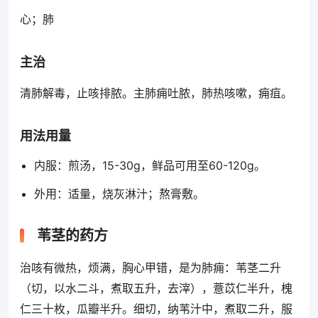
心；肺
主治
清肺解毒，止咳排脓。主肺痈吐脓，肺热咳嗽，痈疽。
用法用量
内服：煎汤，15-30g，鲜品可用至60-120g。
外用：适量，烧灰淋汁；熬膏敷。
苇茎的药方
治咳有微热，烦满，胸心甲错，是为肺痈：苇茎二升
（切，以水二斗，煮取五升，去滓），薏苡仁半升，槐
仁三十枚，瓜瓣半升。细切，纳苇汁中，煮取二升，服