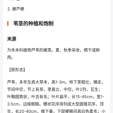
嫩芦梗
苇茎的种植和炮制
来源
为禾本科植物芦苇的嫩茎。夏、秋季采收，晒干或鲜
用。
【原形态】
芦苇，多年生高大草本，高1-3m。地下茎粗壮，横走，
节间中空，节上有芽。茎直立，中空。叶2列，互生；
叶鞘圆筒状，叶舌有毛；叶片扁平，长15-45cm，宽1-
3.5cm，边缘粗糙。穗状花序排列成大型圆锥花序，顶
生，长20-40cm，微下垂，下部梗腋间具白色柔毛；小