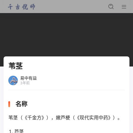
苇茎
易中有益
3年前
名称
苇茎（《千金方》），嫩芦梗（《现代实用中药》）。
芦茎