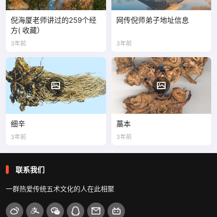
倪海厦老师讲过的259个经
网传倪师弟子地址信息
方( 收藏）
3年前
3年前
细辛
藁本
3年前
3年前
联系我们
一群热爱传统五术文化的人在此相聚