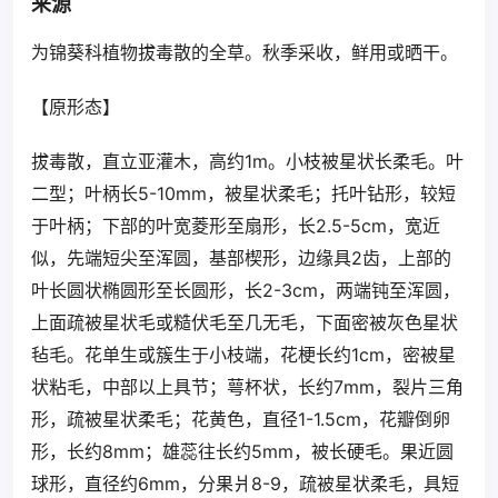
来源
为锦葵科植物拔毒散的全草。秋季采收，鲜用或晒干。
【原形态】
拔毒散，直立亚灌木，高约1m。小枝被星状长柔毛。叶
二型；叶柄长5-10mm，被星状柔毛；托叶钻形，较短
于叶柄；下部的叶宽菱形至扇形，长2.5-5cm，宽近
似，先端短尖至浑圆，基部楔形，边缘具2齿，上部的
叶长圆状椭圆形至长圆形，长2-3cm，两端钝至浑圆，
上面疏被星状毛或糙伏毛至几无毛，下面密被灰色星状
毡毛。花单生或簇生于小枝端，花梗长约1cm，密被星
状粘毛，中部以上具节；萼杯状，长约7mm，裂片三角
形，疏被星状柔毛；花黄色，直径1-1.5cm，花瓣倒卵
形，长约8mm；雄蕊往长约5mm，被长硬毛。果近圆
球形，直径约6mm，分果爿8-9，疏被星状柔毛，具短