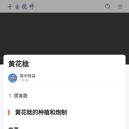
黄花稔
易中有益
3年前
拔毒散
黄花稔的种植和炮制