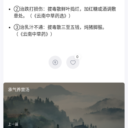
②治跌打损伤：拔毒散鲜叶捣烂，加红糖或酒调敷
患处。（《云南中草药选》）
③治乳汁不通：拔毒散三至五钱，炖猪脚服。
（《云南中草药》）
0
承气养营汤
上一篇