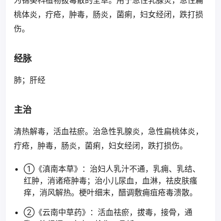
为锦葵科植物拔毒散的全草。用于急性乳腺炎，急性扁
桃体炎，疔疮，肿毒，肠炎，菌痢，妇女经闭，跌打损
伤。
经脉
肺；肝经
主治
清热解毒，活血祛瘀。治急性乳腺炎，急性扁桃体炎，
疔疮，肿毒，肠炎，菌痢，妇女经闭，跌打损伤。
①《滇南本草》：治妇人乳汁不通，乳痈、乳结、
红肿，消诸疮肿毒；治小儿尿血，血淋，祛皮肤瘙
痒，消风解热。梗叶细末，醋调敷痈疽疮毒溃散。
②《云南中草药》：活血祛瘀，拔毒，接骨，通