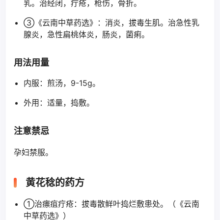
乳。治经闭，疔疮，枪伤，骨折。
③《云南中草药选》：消炎，拔毒生肌。治急性乳
腺炎，急性扁桃体炎，肠炎，菌痢。
用法用量
内服：煎汤，9-15g。
外用：适量，捣敷。
注意禁忌
孕妇禁服。
黄花稔的药方
①治瘭疽疔疮：拔毒散鲜叶捣烂敷患处。（《云南
中草药选》）