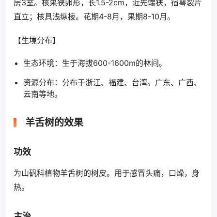
房3室。核果狭卵形，长1.5-2cm，近先端狭，宿萼裂片
直立；核具浅纵棱。花期4-8月，果期8-10月。
【生境分布】
生态环境：生于海拔600-1600m的林间。
资源分布：分布于浙江、福建、台湾。广东、广西、
云南等地。
羊舌树的效果
功效
为山矾科植物羊舌树的树皮。用于感冒头痛，口燥，身
热。
主治