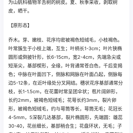
为山矾科植物羊舌树的树皮。夏、秋季采收，剥取树
皮，晒干。
【原形态】
乔木。芽、嫩枝、花序均密被褐色短绒毛，小枝褐色。
叶常簇生于小枝上端，互生；叶柄长1-3cm；叶片狭椭
圆形或倒披针形，长6-15cm，宽2-4cm，先端急尖或
短渐尖，基部楔形，全缘，叶背通常苍白色，千后变揭
色；中脉在叶面凹下，侧脉和网脉在叶面凸起，侧脉每
边5-12条，在近叶缘处分叉网结。穗状花序基部通常分
枝，长1-1.5cm，在花蕾时常呈团伞状；苞片阔卵形，
长约2mm，被褐色短绒毛；花萼长约3mm，裂片卵
形，被褐色短绒毛，约与萼筒等长，萼筒无毛；花冠长
4-5mm，5深裂几达基部，裂片椭圆形，先端圆：雄蕊
30-40，花丝细长，基部稍合生；花盘环状，无毛；子