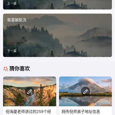
上一篇
柴葛解肌汤
下一篇
猜你喜欢
倪海厦老师讲过的259个经
网传倪师弟子地址信息