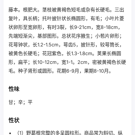
藤本。根肥大。茎枝被黄褐色短毛或杂有长硬毛。三出
复叶，具长柄；托叶披针状长椭圆形，有毛；小叶片菱
状卵形至宽卵形，有时3裂，长9-21cm，宽8-18cm，
先端短渐尖，基部图形。总状花序腋生；小苞片卵形；
花萼钟状，长1.2-1.5cm，萼齿5，披针形，较萼筒长，
被黄色长硬毛；花冠紫色，长1.3-1.8cm。荚果长椭圆
形，扁平；长10-12cm，宽1-1。2cm，密被黄褐色长硬
毛。种子肾形或圆形。花期6-9月，果期8-10月。
性味
甘；辛；平
性状
（1）野葛根完整的多呈圆柱形。商品常为斜切、纵