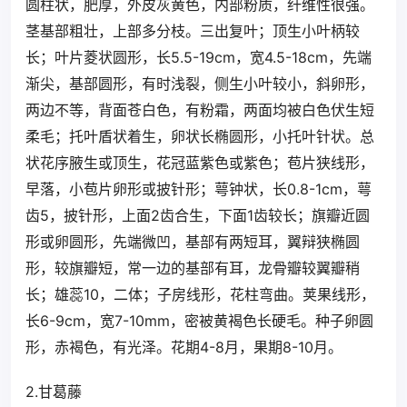
圆柱状，肥厚，外皮灰黄色，内部粉质，纤维性很强。
茎基部粗壮，上部多分枝。三出复叶；顶生小叶柄较
长；叶片菱状圆形，长5.5-19cm，宽4.5-18cm，先端
渐尖，基部圆形，有时浅裂，侧生小叶较小，斜卵形，
两边不等，背面苍白色，有粉霜，两面均被白色伏生短
柔毛；托叶盾状着生，卵状长椭圆形，小托叶针状。总
状花序腋生或顶生，花冠蓝紫色或紫色；苞片狭线形，
早落，小苞片卵形或披针形；萼钟状，长0.8-1cm，萼
齿5，披针形，上面2齿合生，下面1齿较长；旗瓣近圆
形或卵圆形，先端微凹，基部有两短耳，翼辩狭椭圆
形，较旗瓣短，常一边的基部有耳，龙骨瓣较翼瓣稍
长；雄蕊10，二体；子房线形，花柱弯曲。荚果线形，
长6-9cm，宽7-10mm，密被黄褐色长硬毛。种子卵圆
形，赤褐色，有光泽。花期4-8月，果期8-10月。
2.甘葛藤