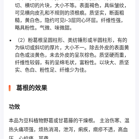
切、横切的片块，大小不等。表面褐色，具纵皱纹，
可见横向皮孔和不规则的须根痕。质坚实，断面粗
糙，黄白色，隐约可见l-3层同心环层。纤维性强，
略具粉性。气微、味微甜。
（2）粉葛根呈圆柱形、类纺锤形或半圆柱形，有的
为纵切或斜切的厚片，大小不一。除去外皮的表面黄
白色或淡黄色，未去外皮的呈灰棕色。质坚硬而重，
纤维性较弱，有的呈绵毛状，富粉性。以块大、质坚
实、色白、粉性足、纤维少为佳。
葛根的效果
功效
本品为豆科植物野葛或甘葛藤的干燥根。 主治伤寒、温
热头痛项强，烦热消渴，泄泻，痢疾，癍疹不透，高血
压，心绞痛，耳聋。