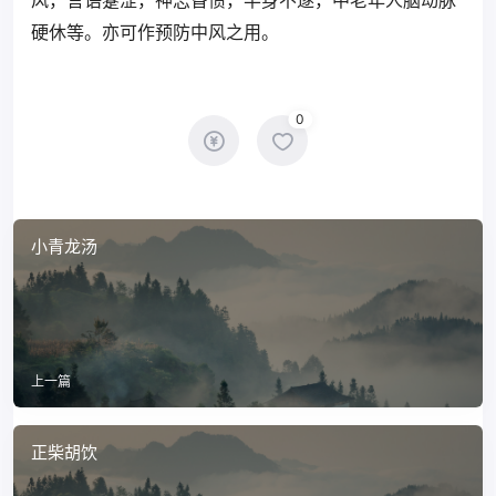
风，言语蹇涩，神志昏愦，半身不遂，中老年人脑动脉
硬休等。亦可作预防中风之用。
0
小青龙汤
上一篇
正柴胡饮