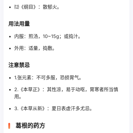
⑿《纲目》：散郁火。
用法用量
内服：煎汤，10~15g；或捣汁。
外用：适量，捣敷。
注意禁忌
1.张元素：不可多服，恐损胃气。
2.《本草正》：其性凉，易于动呕，胃寒者所当慎
用。
3.《本草从新》：夏日表虚汗多尤忌。
葛根的药方