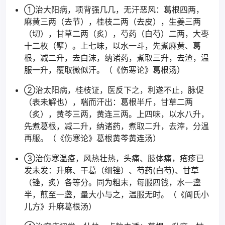
①治大阳病，项背强几几，无汗恶风：葛根四两，
麻黄三两（去节），桂枝二两（去皮），生姜三两
（切），甘草二两（炙），芍药（白芍）二两，大枣
十二枚（擘）。上七味，以水一斗，先煮麻黄、葛
根，减二升，去白沫，纳诸药，煮取三升，去渣，温
服一升，覆取微似汗。（《伤寒论》葛根汤）
②治太阳病，桂枝证，医反下之，利遂不止，脉促
（表未解也），喘而汗出：葛根半斤，甘草二两
（炙），黄芩三两，黄连三两。上四味，以水八升，
先煮葛根，减二升，纳诸药，煮取二升，去滓，分温
再服。（《伤寒论》葛根黄芩黄连汤）
③治伤寒温疫，风热壮热，头痛、肢体痛，疮疹已
发未发：升麻、干葛（细锉）、芍药(白芍)、甘草
（锉，炙）各等分。同为粗末，每服四钱，水一盏
半，煎至一盏，量大小与之，温服无时。（《阎氏小
儿方》升麻葛根汤）