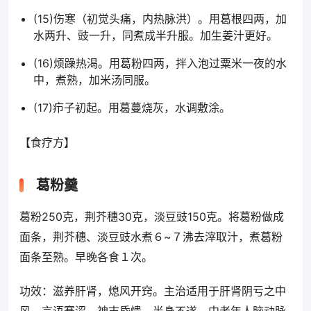
(15)伤寒（初觉头痛，内热脉洪）。用葛根四两，加
水两升、豉一升，同煮成半升服。加生姜汁更好。
(16)烦躁热渴。用葛粉四两，拌入泡过粟米一夜的水
中，煮熟，加米汤同服。
(17)疖子初起。用葛蔓烧灰，水调敷涂。
【食疗方】
葛粉羹
葛粉250克，荆芥穗30克，淡豆豉150克。将葛粉做成
面条，荆芥穗、淡豆豉水煮６~７沸去滓取汁，煮葛粉
面条至熟。早晚各食１次。
功效：滋养肝肾，熄风开窍。主治适用于肝肾阴亏之中