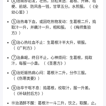
④治癍疹初发，壮热，点粒未透：葛根、升麻、桔
梗、前胡、防风各一钱，甘草五分。水煎服。（《全
幼心鉴》）
⑤治热毒下血，或因吃热物发动：生葛根二斤，捣
取汁一升，并藕汁一升，相和服。（《梅师集验
方》）
⑥治心热吐血不止：生葛根汁半大升，顿服。
（《广利方》）
⑦治鼻衄，终日不止，心神烦闷：生葛根，捣取
汁，每服一小盏。（《圣惠方》）
⑧治妊娠热病心闷：葛根汁二升，分作三服。
（《伤寒类要》）
⑨治卒干呕不息：捣葛根，绞取汁，服一升差。
（《补缺肘后方》）
⑩治酒醉不醒：葛根汁一斗二升，饮之，取醒，止。