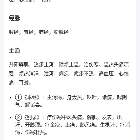
经脉
脾经；胃经；肺经；膀胱经
主治
升阳解肌，透疹止泻，除烦止温。治伤寒、温热头痛项
强，烦热消渴，泄泻，痢疾，癍疹不透，高血压，心绞
痛，耳聋。
①《本经》：主消渴，身太热，呕吐，诸痹，起阴
气，解诸毒。
②《别录》：疗伤寒中风头痛，解肌，发表，出
汗，开腠理。疗金疮，止痛，胁风痛。生根汁，疗消
渴，伤寒壮热。