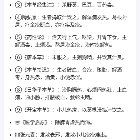
③《本草经集注》：杀野葛、巴豆、百药毒。
④陶弘景：生者捣取汁饮之，解温病发热。葛根为
屑，疗金疮断血，亦疗疟及疮。
⑤《药性论》：治天行上气，呕逆，开胃下食，主
解酒毒，止烦渴。熬屑治金疮，治时疾解热。
⑥《唐本草》：末服之，主猘狗啮，并饮其汁良。
⑦《本草拾遗》：生者破血，合疮，堕胎，解酒
毒，身热赤，酒黄，小便赤涩。
⑧《日华子本草》：治胸膈热，心烦闷热狂，止血
痢，通小肠，排脓破血，敷蛇虫啮。
⑨《开宝本草》：小儿热痞，以葛根浸捣汁饮之。
⑩《医学启原》：除脾胃虚热而渴。
⑾张元素：发散表邪，发散小儿疮疹难出。