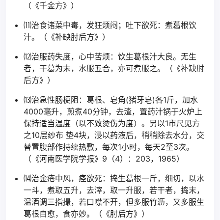
（《千金方》）
⑾治食诸菜中毒，发狂烦闷；吐下欲死：煮葛根饮
汁。（《补缺肘后方》）
⑿治服药失度，心中苦烦：饮生葛根汁大良。无生
者，干葛为末，水服五合，亦可煮服之。（《补缺肘
后方》）
⒀治急性肠梗阻：葛根、皂角(猪牙皂)各1斤，加水
4000毫升，煎煮40分钟，去渣，置药汁锅于火炉上
保持适当温度（以不致烫伤为度）。另以1市尺见方
之10层纱布 垫4块，浸以药液后，稍稍除去水分，交
替置腹部作持续热敷，每次1小时，每天2至3次。
（《河南医学院学报》9（4）：203，1965）
⒁治金疮中风，痉欲死：捣生葛根一斤，细切，以水
一斗，煮取五升，去滓，取一升服，若干者，捣末，
温酒调三指撮，若口噤不开，但多服竹沥，又多服生
葛根自愈，食亦妙。（《肘后方》）