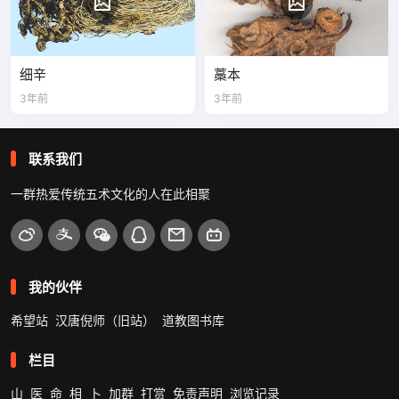
细辛
藁本
3年前
3年前
联系我们
一群热爱传统五术文化的人在此相聚
我的伙伴
希望站
汉唐倪师（旧站）
道教图书库
栏目
山
医
命
相
卜
加群
打赏
免责声明
浏览记录