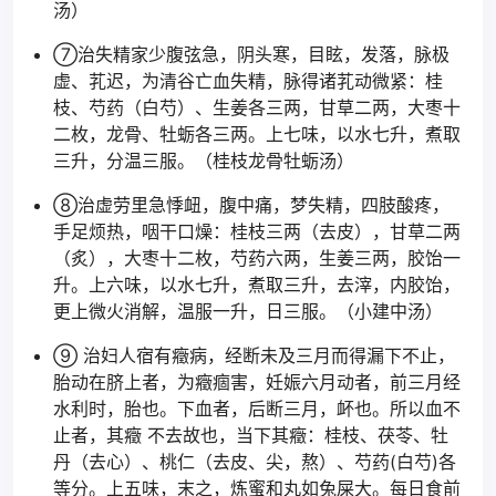
汤）
⑦治失精家少腹弦急，阴头寒，目眩，发落，脉极
虚、芤迟，为清谷亡血失精，脉得诸芤动微紧：桂
枝、芍药（白芍）、生姜各三两，甘草二两，大枣十
二枚，龙骨、牡蛎各三两。上七味，以水七升，煮取
三升，分温三服。（桂枝龙骨牡蛎汤）
⑧治虚劳里急悸衄，腹中痛，梦失精，四肢酸疼，
手足烦热，咽干口燥：桂枝三两（去皮），甘草二两
（炙），大枣十二枚，芍药六两，生姜三两，胶饴一
升。上六味，以水七升，煮取三升，去滓，内胶饴，
更上微火消解，温服一升，日三服。（小建中汤）
⑨ 治妇人宿有癥病，经断未及三月而得漏下不止，
胎动在脐上者，为癥痼害，妊娠六月动者，前三月经
水利时，胎也。下血者，后断三月，衃也。所以血不
止者，其癥 不去故也，当下其癥：桂枝、茯苓、牡
丹（去心）、桃仁（去皮、尖，熬）、芍药(白芍)各
等分。上五味，末之，炼蜜和丸如兔屎大。每日食前