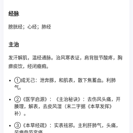
经脉
膀胱经；心经；肺经
主治
发汗解肌，温经通脉。治风寒表证，肩背肢节酸疼，胸
痹痰饮，经闭癥瘕。
①成无己：泄奔豚，和肌表，散下焦蓄血。利肺
气。
②《医学启源》：《主治秘诀》：去伤风头痛，开
腠理，解表，去皮风湿（末二字据《本草发挥》
补）。
③《本草经疏》：实表祛邪。主利肝肺气，头痛，
风痹骨节挛痛。