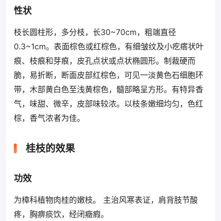
性状
枝长圆柱形，多分枝，长30~70cm，粗端直径
0.3~1cm。表面棕色或红棕色，有细皱纹及小疙瘩状叶
痕、枝痕和芽痕，皮孔点状或点状椭圆形。制裁硬而
脆，易折断，断面皮部红棕色，可见一淡黄色石细胞环
带，木部黄白色至浅黄棕色，髓部略呈方形。有特异香
气，味甜、微辛，皮部味较浓。以枝条嫩细均匀，色红
棕，香气浓者为佳。
桂枝的效果
功效
为樟科植物肉桂的嫩枝。 主治风寒表证，肩背肢节酸
疼，胸痹痰饮，经闭癥瘕。