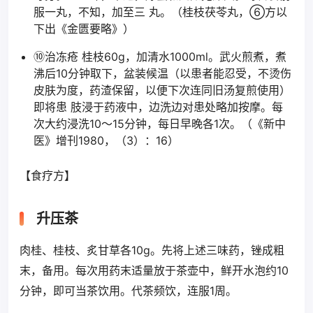
服一丸，不知，加至三 丸。（桂枝茯苓丸，⑥方以
下出《金匮要略》）
⑩治冻疮 桂枝60g，加清水1000ml。武火煎煮，煮
沸后10分钟取下，盆装候温（以患者能忍受，不烫伤
皮肤为度，药渣保留，以便下次连同旧汤复煎使用）
即将患 肢浸于药液中，边洗边对患处略加按摩。每
次大约浸洗10～15分钟，每日早晚各1次。（《新中
医》增刊1980，（3）：16）
【食疗方】
升压茶
肉桂、桂枝、炙甘草各10g。先将上述三味药，锉成粗
末，备用。每次用药末适量放于茶壶中，鲜开水泡约10
分钟，即可当茶饮用。代茶频饮，连服1周。