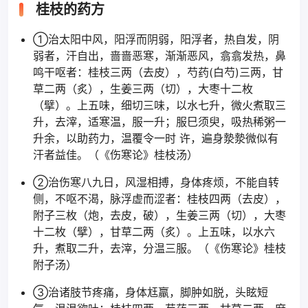
桂枝的药方
①治太阳中风，阳浮而阴弱，阳浮者，热自发，阴
弱者，汗自出，啬啬恶寒，渐渐恶风，翕翕发热，鼻
鸣干呕者：桂枝三两（去皮），芍药(白芍)三两，甘
草二两（炙），生姜三两（切），大枣十二枚
（擘）。上五味，细切三味，以水七升，微火煮取三
升，去滓，适寒温，服一升；服巳须臾，吸热稀粥一
升余，以助药力，温覆令一时 许，遍身漐漐微似有
汗者益佳。（《伤寒论》桂枝汤）
②治伤寒八九日，风湿相搏，身体疼烦，不能自转
侧，不呕不渴，脉浮虚而涩者：桂枝四两（去皮），
附子三枚（炮，去皮，破），生姜三两（切），大枣
十二枚（擘），甘草二两（炙）。上五味，以水六
升，煮取二升，去滓，分温三服。（《伤寒论》桂枝
附子汤）
③治诸肢节疼痛，身体尪羸，脚肿如脱，头眩短