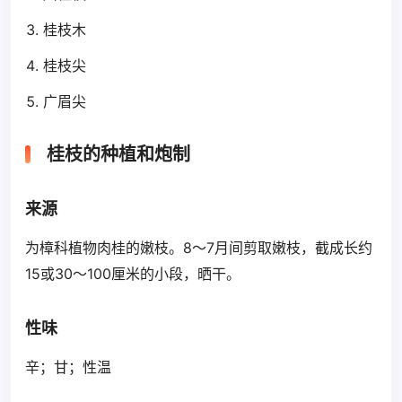
桂枝木
桂枝尖
广眉尖
桂枝的种植和炮制
来源
为樟科植物肉桂的嫩枝。8～7月间剪取嫩枝，截成长约
15或30～100厘米的小段，晒干。
性味
辛；甘；性温