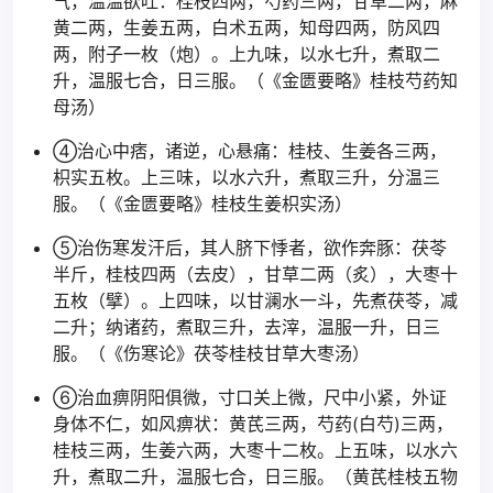
气，温温欲吐：桂枝四两，芍药三两，甘草二两，麻
黄二两，生姜五两，白术五两，知母四两，防风四
两，附子一枚（炮）。上九味，以水七升，煮取二
升，温服七合，日三服。（《金匮要略》桂枝芍药知
母汤）
④治心中痞，诸逆，心悬痛：桂枝、生姜各三两，
枳实五枚。上三味，以水六升，煮取三升，分温三
服。（《金匮要略》桂枝生姜枳实汤）
⑤治伤寒发汗后，其人脐下悸者，欲作奔豚：茯苓
半斤，桂枝四两（去皮），甘草二两（炙），大枣十
五枚（擘）。上四味，以甘澜水一斗，先煮茯苓，减
二升；纳诸药，煮取三升，去滓，温服一升，日三
服。（《伤寒论》茯苓桂枝甘草大枣汤）
⑥治血痹阴阳俱微，寸口关上微，尺中小紧，外证
身体不仁，如风痹状：黄芪三两，芍药(白芍)三两，
桂枝三两，生姜六两，大枣十二枚。上五味，以水六
升，煮取二升，温服七合，日三服。（黄芪桂枝五物