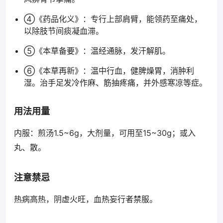
④《药品化义》：专行上部肩臂，能领药至痛处，
以除肢节间痰凝血滞。
⑤《本草备要》：温经通脉，发汗解肌。
⑥《本草再新》：温中行血，健脾燥胃，消肿利
湿。治手足发冷作麻、筋抽疼痛，并外感寒凉等症。
用法用量
内服：煎汤1.5~6g，大剂量，可用至15~30g；或入
丸、散。
注意禁忌
热病高热，阴虚火旺，血热妄行者禁服。