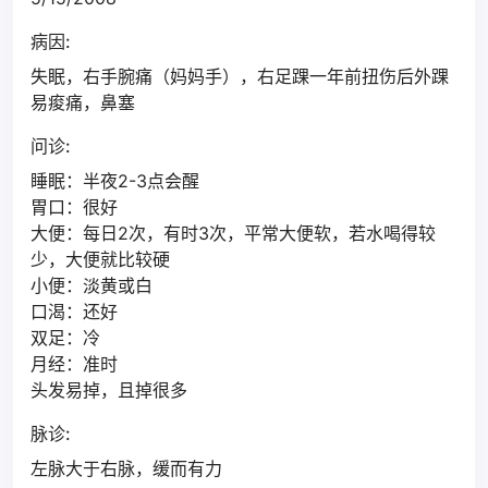
病因:
失眠，右手腕痛（妈妈手），右足踝一年前扭伤后外踝
易痠痛，鼻塞
问诊:
睡眠：半夜2-3点会醒
胃口：很好
大便：每日2次，有时3次，平常大便软，若水喝得较
少，大便就比较硬
小便：淡黄或白
口渴：还好
双足：冷
月经：准时
头发易掉，且掉很多
脉诊:
左脉大于右脉，缓而有力