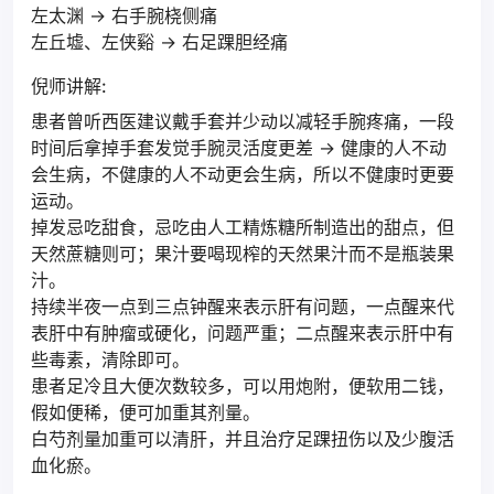
左太渊 → 右手腕桡侧痛
左丘墟、左侠谿 → 右足踝胆经痛
倪师讲解:
患者曾听西医建议戴手套并少动以减轻手腕疼痛，一段
时间后拿掉手套发觉手腕灵活度更差 → 健康的人不动
会生病，不健康的人不动更会生病，所以不健康时更要
运动。
掉发忌吃甜食，忌吃由人工精炼糖所制造出的甜点，但
天然蔗糖则可；果汁要喝现榨的天然果汁而不是瓶装果
汁。
持续半夜一点到三点钟醒来表示肝有问题，一点醒来代
表肝中有肿瘤或硬化，问题严重；二点醒来表示肝中有
些毒素，清除即可。
患者足冷且大便次数较多，可以用炮附，便软用二钱，
假如便稀，便可加重其剂量。
白芍剂量加重可以清肝，并且治疗足踝扭伤以及少腹活
血化瘀。