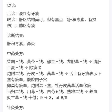
望诊:
舌诊：淡红有牙痕
眼诊：肝区结构尚可，但有黑点 （肝积毒素，有损
伤）；肺区有痰
诊断结果:
肝积毒素，鼻炎
中药处方:
柴胡三钱、黄芩三钱、郁金三钱、龙胆草三钱 → 清肝
半夏三钱 → 除痰湿
炮附二钱、丹皮三钱、茜草三钱 → 舌上有牙痕表示下
焦有瘀血，腹腔内子宫
卵巢有瘀血，炮附温下焦，牡丹皮茜草活血化瘀
当归二钱、川芎三钱、白芍五钱、熟地二钱 → 养血
炙甘草三钱 十付；9 → 3，bf B/S
针灸处方: