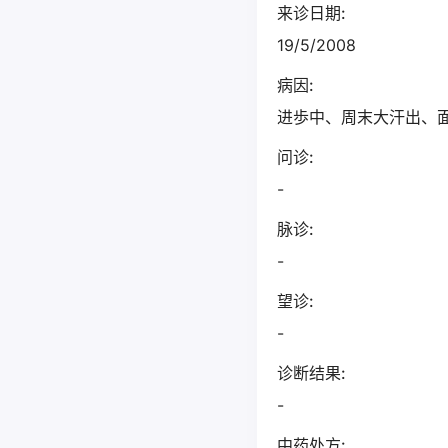
来诊日期:
19/5/2008
病因:
进歩中、周末大汗出、
问诊:
-
脉诊:
-
望诊:
-
诊断结果:
-
中药处方: