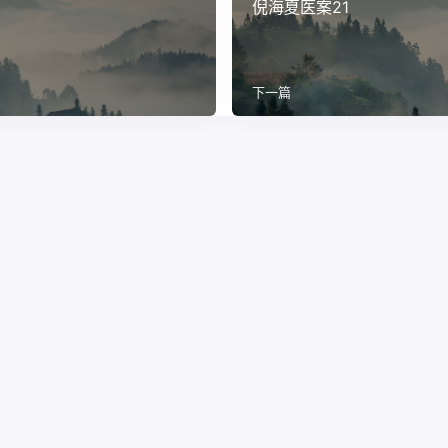
倪海夏医案21
下一篇