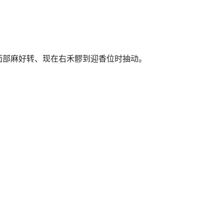
面部麻好转、现在右禾髎到迎香位时抽动。