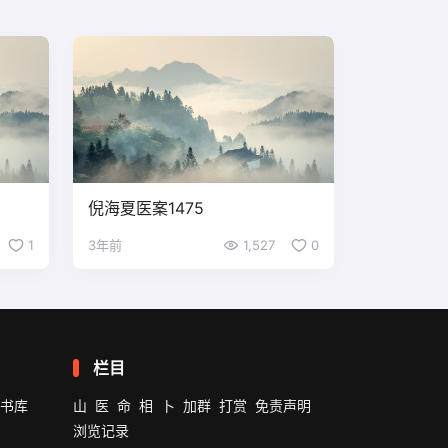
倪海夏医案1475
1
3年前
1,527
0
栏目
书库
山
医
命
相
卜
加群
打赏
免责声明
浏览记录