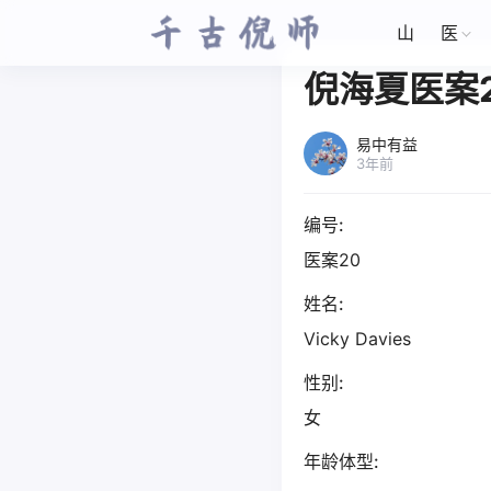
山
医
倪海夏医案
易中有益
3年前
编号:
医案20
姓名:
Vicky Davies
性别:
女
年龄体型: