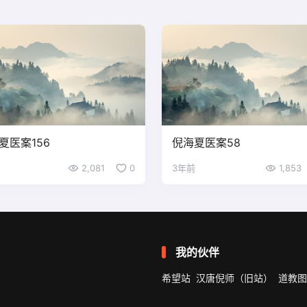
夏医案156
倪海夏医案58
2,081
0
3年前
1,853
我的伙伴
希望站
汉唐倪师（旧站）
道教图