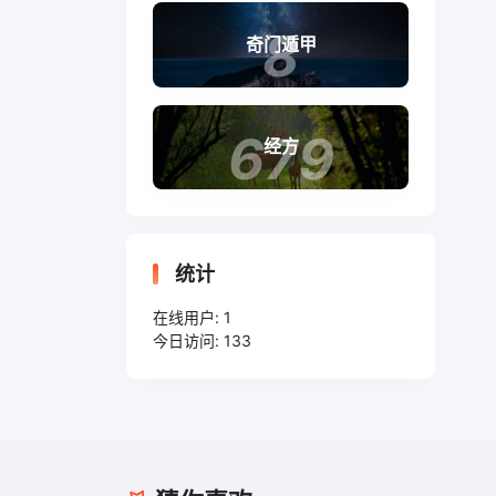
8
奇门遁甲
679
经方
统计
在线用户:
1
今日访问:
133