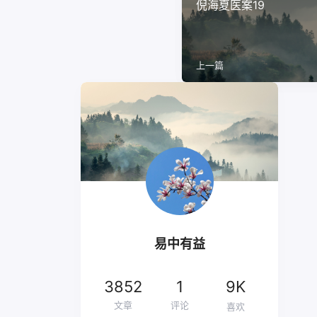
倪海夏医案19
上一篇
易中有益
3852
1
9K
文章
评论
喜欢