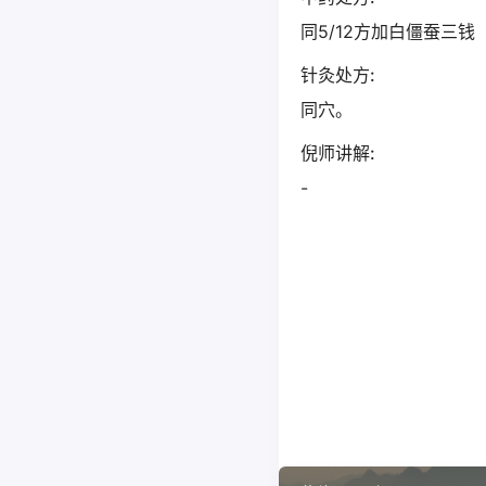
同5/12方加白僵蚕三钱
针灸处方:
同穴。
倪师讲解:
-