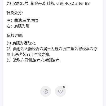
(1) 汉唐35号. 紫金丹.伤科药. 6 两 40x2 after BS
针灸处方:
左：曲池,三里.为导
右：肩臑为引
倪师讲解:
(1) 肩臑为近取穴.
(2) 曲池为大肠经合穴属土为母穴.足三里为胃经本穴亦
属土.两者皆取土生金之意.
(3) 近取穴同侧,治疗穴对侧治疗.
0