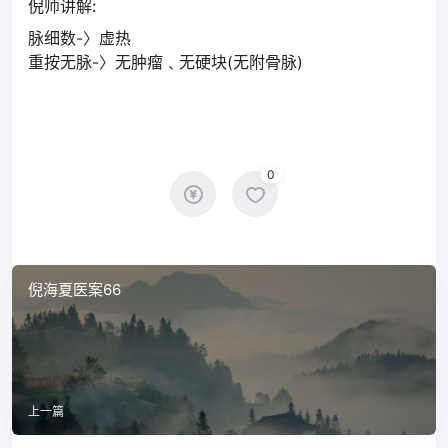
倪师讲解:
脉细数-〉虚热
重按无脉-〉无肿瘤﹑无硬块(无附骨脉)
0
倪海夏医案66
上一篇