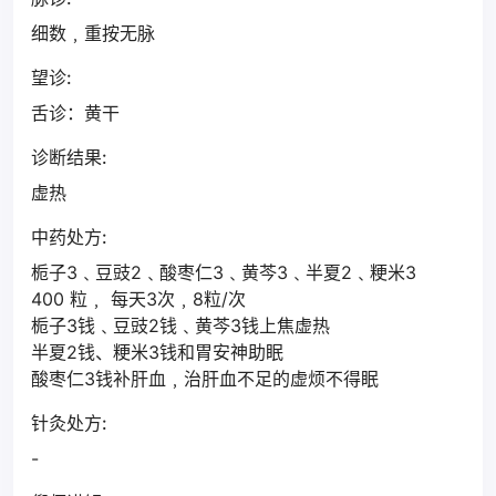
细数﹐重按无脉
望诊:
舌诊：黄干
诊断结果:
虚热
中药处方:
栀子3﹑豆豉2﹑酸枣仁3﹑黄芩3﹑半夏2﹑粳米3
400 粒﹐ 每天3次﹐8粒/次
栀子3钱﹑豆豉2钱﹑黄芩3钱上焦虚热
半夏2钱、粳米3钱和胃安神助眠
酸枣仁3钱补肝血﹐治肝血不足的虚烦不得眠
针灸处方:
-