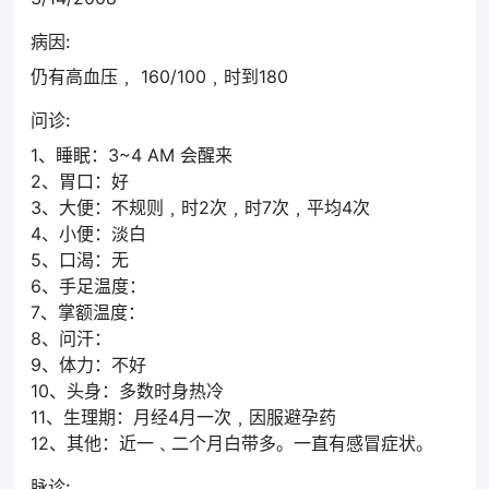
病因:
仍有高血压﹐ 160/100﹐时到180
问诊:
1、睡眠：3~4 AM 会醒来
2、胃口：好
3、大便：不规则﹐时2次﹐时7次﹐平均4次
4、小便：淡白
5、口渴：无
6、手足温度：
7、掌额温度：
8、问汗：
9、体力：不好
10、头身：多数时身热冷
11、生理期：月经4月一次﹐因服避孕药
12、其他：近一﹑二个月白带多。一直有感冒症状。
脉诊: