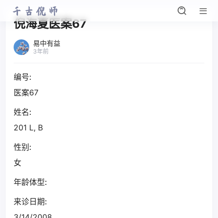
倪海夏医案67
易中有益
3年前
编号:
医案67
姓名:
201 L, B
性别:
女
年龄体型:
来诊日期:
3/14/2008