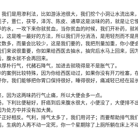
，我们是用渗利法，比如游泳池很大，我们挖个小洞让水流出来
莲子，薏仁，茯苓，泽泻、陈皮、通草这是淡味的药，就是让它
养的水，一攻下来你就贫血，当你贫血的时候，我们开补药，就
法，这是唯一最好的方法，所以我们开分消汤，是用轻剂而不是
次数多，而量会比较少，这是我们要的，我把剂量加重，你小便
我们来说很重要，你如果给西医去抽水，抽完后水马上回来，因
后，腹水就不会再回来。
像厚朴行气，代赭石降气，加进去就晓得是不是胀气了。
你的案例比较特殊，因为你给西医动过，如果你没有开刀栓塞，
好你，我们能够把你胃口保持很好，睡得很好，痛减轻已经在延
来，因为这两味药行气止痛，所以大便会多一点。
肠，下利比便秘好，肝癌到后来腹水很大，小便没了，大便排不
因为处方中并没有加大黄。
子正好相反。气利，排气太多了，我们用诃子；而要帮助排气我
病，生病的人再不动一定死，你一个星期除了上厕所躺在床上不