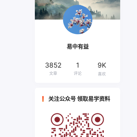
易中有益
3852
1
9K
文章
评论
喜欢
关注公众号 领取易学资料