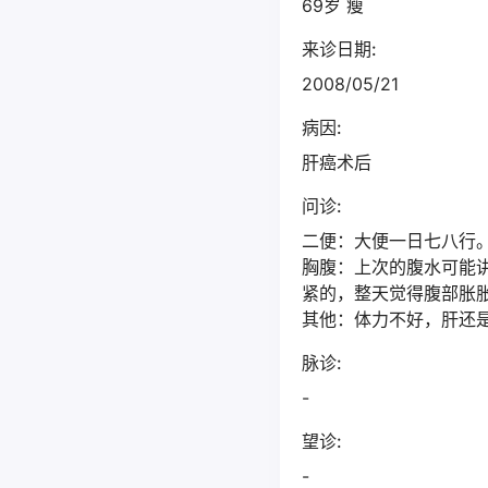
69岁 瘦
来诊日期:
2008/05/21
病因:
肝癌术后
问诊:
二便：大便一日七八行
胸腹：上次的腹水可能
紧的，整天觉得腹部胀
其他：体力不好，肝还
脉诊:
-
望诊:
-