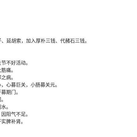
子、延胡索，加入厚朴三钱、代赭石三钱。
关节不好活动。
大筋痛。
部之病。
心，心募巨关，小肠募关元。
肝募期门。
门。
利水。
，因阳气不足。
肝实脾补肾。