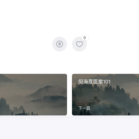
0
倪海夏医案101
下一篇