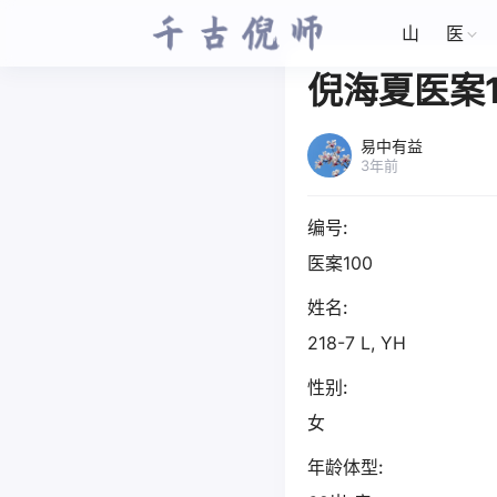
山
医
倪海夏医案1
易中有益
3年前
编号:
医案100
姓名:
218-7 L, YH
性别:
女
年龄体型: