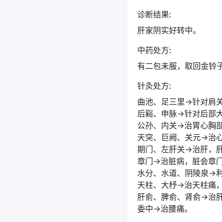
诊断结果:
肝家阴实好转中。
中药处方:
有二包未服，取回金铃
针灸处方:
曲池、足三里→针对肩
后谿、申脉→针对后部
公孙、内关→治胃心胸
天突、巨阙、关元→治
期门、左肝关→治肝，
章门→治脏病，脏会章
水分、水道、阴陵泉→
天柱、大杼→治天柱痛
肝俞、脾俞、肾俞→治
委中→治腰痛。