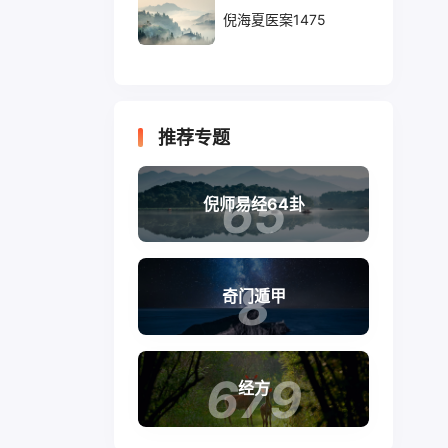
倪海夏医案1475
推荐专题
65
倪师易经64卦
8
奇门遁甲
679
经方