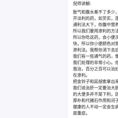
倪师讲解:
胀气和腹水差不了多少
开淡利的药，如芡实，
通利法大下，你腹中营
所以我们要用渗利的方
所以你吃这药，会小便
快，所以你小便颜色对
渗利法。我帮你消下去
我们有一些通气的药，
我们处理的非常小心。
我治，百分之百可以治
在渗利。
把金铃子和延胡索拿出
我们说治肝一定要治大
的大便多并不是下利，
厚朴和代赭石作用和诃
健康的人不动一定会生
是重症。