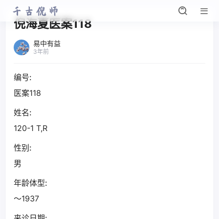
倪海夏医案118
易中有益
3年前
编号:
医案118
姓名:
120-1 T,R
性别:
男
年龄体型:
～1937
来诊日期: