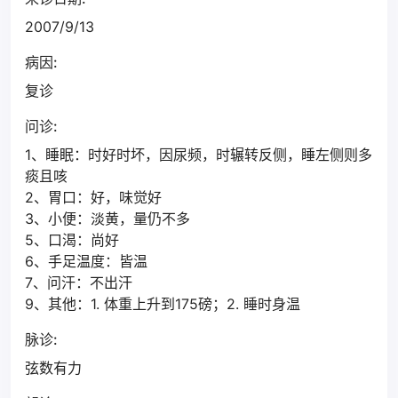
2007/9/13
病因:
复诊
问诊:
1、睡眠：时好时坏，因尿频，时辗转反侧，睡左侧则多
痰且咳
2、胃口：好，味觉好
3、小便：淡黄，量仍不多
5、口渴：尚好
6、手足温度：皆温
7、问汗：不出汗
9、其他：1. 体重上升到175磅；2. 睡时身温
脉诊:
弦数有力