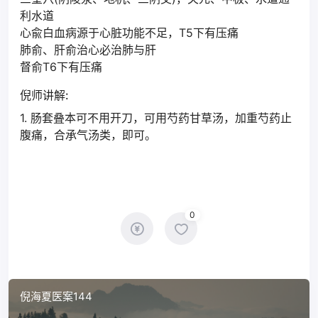
利水道
心兪白血病源于心脏功能不足，T5下有压痛
肺俞、肝俞治心必治肺与肝
督俞T6下有压痛
倪师讲解:
1. 肠套叠本可不用开刀，可用芍药甘草汤，加重芍药止
腹痛，合承气汤类，即可。
0
倪海夏医案144