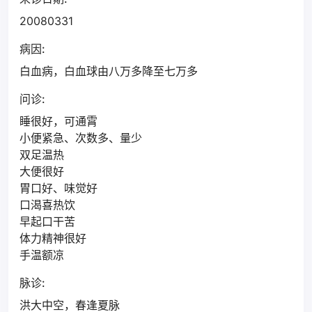
20080331
病因:
白血病，白血球由八万多降至七万多
问诊:
睡很好，可通霄
小便紧急、次数多、量少
双足温热
大便很好
胃口好、味觉好
口渴喜热饮
早起口干苦
体力精神很好
手温额凉
脉诊:
洪大中空，春逢夏脉