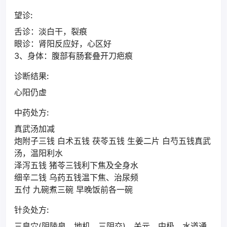
望诊:
舌诊：淡白干，裂痕
眼诊：肾阳反应好，心区好
3、身体：腹部有肠套叠开刀疤痕
诊断结果:
心阳仍虚
中药处方:
真武汤加减
炮附子三钱 白术五钱 茯苓五钱 生姜二片 白芍五钱真武
汤，温阳利水
泽泻五钱 猪苓三钱利下焦及全身水
细辛二钱 乌药五钱温下焦、治尿频
五付 九碗煮三碗 早晚饭前各一碗
针灸处方:
三皇穴(阴陵泉、地机、三阴交)，关元、中极、水道通