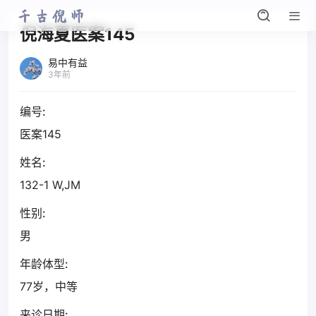
倪海夏医案145
易中有益
3年前
编号:
医案145
姓名:
132-1 W,JM
性别:
男
年龄体型:
77岁，中等
来诊日期: