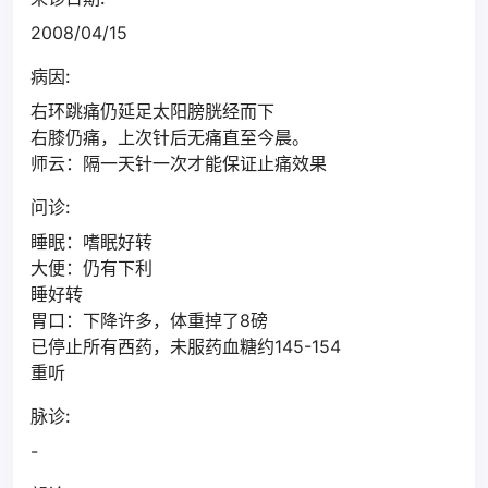
2008/04/15
病因:
右环跳痛仍延足太阳膀胱经而下
右膝仍痛，上次针后无痛直至今晨。
师云：隔一天针一次才能保证止痛效果
问诊:
睡眠：嗜眠好转
大便：仍有下利
睡好转
胃口：下降许多，体重掉了8磅
已停止所有西药，未服药血糖约145-154
重听
脉诊:
-