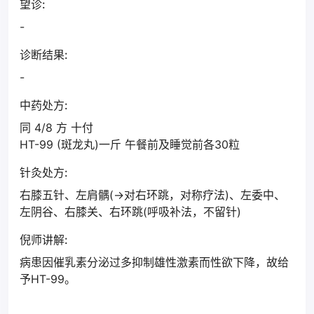
望诊:
-
诊断结果:
-
中药处方:
同 4/8 方 十付
HT-99 (斑龙丸)一斤 午餐前及睡觉前各30粒
针灸处方:
右膝五针、左肩髃(→对右环跳，对称疗法)、左委中、
左阴谷、右膝关、右环跳(呼吸补法，不留针)
倪师讲解:
病患因催乳素分泌过多抑制雄性激素而性欲下降，故给
予HT-99。