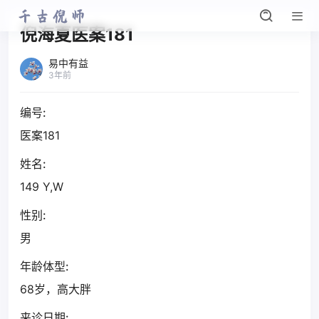
倪海夏医案181
易中有益
3年前
编号:
医案181
姓名:
149 Y,W
性别:
男
年龄体型:
68岁，高大胖
来诊日期: