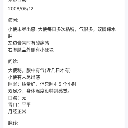
2008/05/12
病因:
小便未尽出感, 大便每日多次粘稠，气很多，双脚踝水
肿
左边膏肓时有酸痛感
右脚膝盖外侧有小硬块
问诊:
大便秘，腹中有气(近几日才有)
小便有未尽出感
睡眠：质量好，但只睡4-5 个小时
双足冷，身体温度没特别感觉。
口渴：无
胃口：平平
月经正常
脉诊: