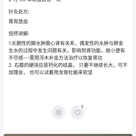
针灸处方:
膏肓放血
倪师讲解:
1.长期性的脚水肿跟心肾有关系，偶发性的水肿与肺金
生水的过程中发生问题有关，影响到肾功能，故小便有
不尽感---需用泻木补金方法治疗以恢复肾功
2. 右膝的硬块应是钙化的结晶， 只要不继续长大，可不
加理会， 也可以试着用龙骨牡蛎来软坚
0