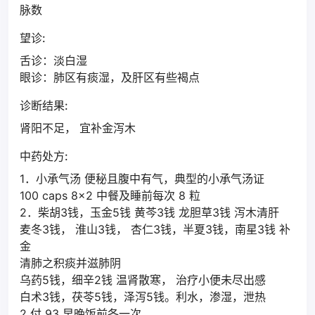
脉数
望诊:
舌诊：淡白湿
眼诊：肺区有痰湿，及肝区有些褐点
诊断结果:
肾阳不足， 宜补金泻木
中药处方:
1．小承气汤 便秘且腹中有气，典型的小承气汤证
100 caps 8x2 中餐及睡前每次 8 粒
2．柴胡3钱，玉金5钱 黄芩3钱 龙胆草3钱 泻木清肝
麦冬3钱， 淮山3钱， 杏仁3钱，半夏3钱，南星3钱 补
金
清肺之积痰并滋肺阴
乌药5钱，细辛2钱 温肾散寒， 治疗小便未尽出感
白术3钱，茯苓5钱，泽泻5钱。利水，渗湿，泄热
2 付 93 早晚饭前各一次