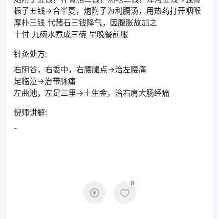
栀子五钱->合半夏，炮附子为利膈汤，用热药打开咽喉
厚朴三钱 代赭石三钱降气，因腹胀故加之
十付 九碗水煮成三碗 早晚餐前服
针灸处方:
右阴谷，右委中，右腰腿点->治左腰痛
足临泣->治带脉痛
左曲池，左足三里->土生金，治右肩大肠经痛
倪师讲解:
-
0