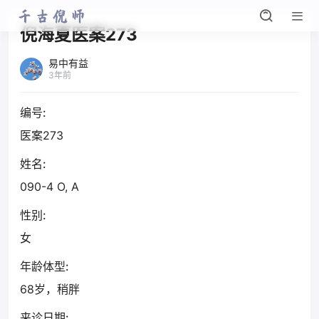
倪海夏医案273
易中有益
3年前
编号:
医案273
姓名:
090-4 O, A
性别:
女
年龄体型:
68岁，稍胖
来诊日期: