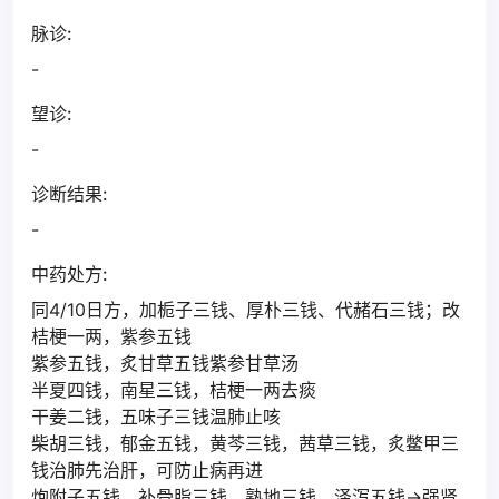
脉诊:
-
望诊:
-
诊断结果:
-
中药处方:
同4/10日方，加栀子三钱、厚朴三钱、代赭石三钱；改
桔梗一两，紫参五钱
紫参五钱，炙甘草五钱紫参甘草汤
半夏四钱，南星三钱，桔梗一两去痰
干姜二钱，五味子三钱温肺止咳
柴胡三钱，郁金五钱，黄芩三钱，茜草三钱，炙鳖甲三
钱治肺先治肝，可防止病再进
炮附子五钱，补骨脂三钱，熟地三钱，泽泻五钱->强肾