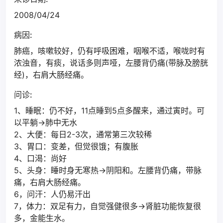
2008/04/24
病因:
肺癌，咳嗽较好，仍有呼吸困难，咽喉不适，喉咙时有
浓浊音，有痰，说话多则声哑，左腰背仍痛(带脉及膀胱
经)，右肩大肠经痛。
问诊:
1、睡眠：仍不好，11点睡到5点多醒来，通过寅时。可
以平躺->肺中无水
2、大便：每日2-3次，通常第三次较稀
3、胃口：变差，但觉很饿；有腹胀
4、口渴：尚好
5、头身：睡时身无寒热->阴阳和。左腰背仍痛，带脉
痛，右肩大肠经痛。
6，问汗：人仍易汗出
7，体力：双足有力，自觉强健很多->肾脏功能恢复很
多，金能生水。