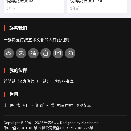
倪海夏医案58
倪海夏医案1475
3年前
3年前
联系我们
一群热爱传统五术文化的人在此相聚
我的伙伴
希望站
汉唐倪师（旧站）
道教图书库
栏目
山
医
命
相
卜
加群
打赏
免责声明
浏览记录
Copyright © 2001-2026
千古倪师
. Designed by
nicetheme
.
豫ICP备20001100号-6
豫公网安备41032702000225号