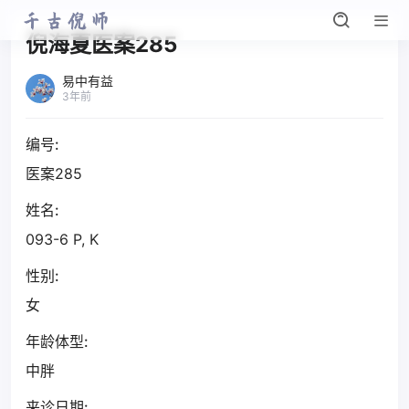
倪海夏医案285
易中有益
3年前
编号:
医案285
姓名:
093-6 P, K
性别:
女
年龄体型:
中胖
来诊日期: