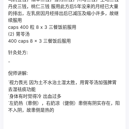
丹皮三钱，桃仁三钱 服用此方后5年没来的月经已大量
的排出，左乳房因月经排出后已减压及缩小许多，故继
续服用
caps 400 粒 8 x 3 三餐饭前服用
(2) 胃苓汤
400 caps 8 x 3 三餐饭后服用
针灸处方:
-
倪师讲解:
˙视力畏光 因为土不水治土湿太胜，用胃苓汤加强脾胃
去湿祛痰功能
˙身体有时觉得冷 出血过多
˙左奶热（患侧），右奶凉（健侧）患侧有阴实存在，阳
不入阴，故患侧是热的