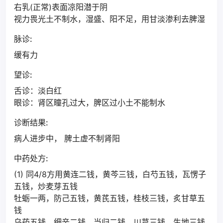
右乳(正常)表面凉阳潜于阴
视力畏光土不制水，湿盛、阳不足，用甘淡渗利去脾湿
脉诊:
缓有力
望诊:
舌诊：淡白红
眼诊：肾区瞳孔过大，脾区过小土不能制水
诊断结果:
病人进步中， 脾土虚不制肾阳
中药处方:
(1) 同4/8方用黄连二钱，黄芩三钱，白芍五钱，瓦愣子
五钱，炒麦芽五钱
牡蛎一两，防己五钱，黄芪五钱，桂枝三钱，炙甘草五
钱
乌药五钱，细辛二钱，当归二钱，川芎三钱，生地三钱