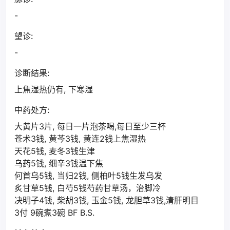
-
望诊:
-
诊断结果:
上焦湿热仍有, 下寒湿
中药处方:
大黄片3片, 每日一片泡茶喝,每日至少三杯
苍术3钱, 黄芩3钱, 黄连2钱上焦湿热
天花5钱, 麦冬3钱生津
乌药5钱, 细辛3钱温下焦
何首乌5钱, 当归2钱, 侧柏叶5钱生发乌发
炙甘草5钱, 白芍5钱芍药甘草汤，治脚冷
决明子4钱, 柴胡3钱, 玉金5钱, 龙胆草3钱,清肝明目
3付 9碗煮3碗 BF B.S.