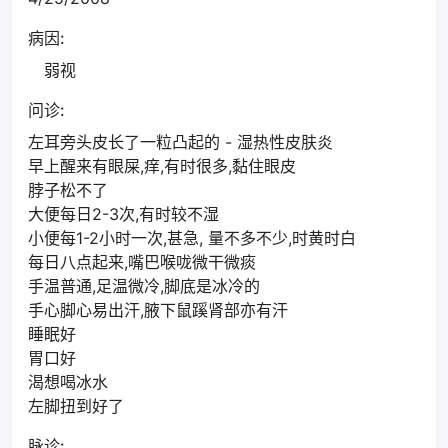
病因:
弱视
问诊:
左耳旁头皮长了一粒凸起的 - 湿热性皮肤炎
早上醒来有眼屎,痒,有时很多,黏住眼皮
脖子松不了
大便每日2-3次,有时较不湿
小便每1-2小时一次,甚急, 量不多不少,时黄时白
每日八点起来,嘴巴喉咙微干微痰
手温普通,足温微冷,脚底是冰冷的
手心脚心易出汗,腋下鼠蹊肾部亦有汗
睡眠好
胃口好
渴想喝冰水
左脚扭到好了
脉诊: