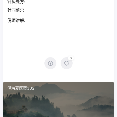
针灸处方:
针同前穴
倪师讲解:
-
0
倪海夏医案332