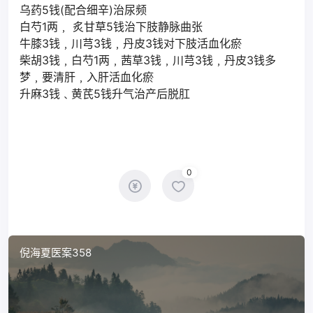
乌药5钱(配合细辛)治尿频
白芍1两﹐ 炙甘草5钱治下肢静脉曲张
牛膝3钱﹐川芎3钱﹐丹皮3钱对下肢活血化瘀
柴胡3钱﹐白芍1两﹐茜草3钱﹐川芎3钱﹐丹皮3钱多
梦﹐要清肝﹐入肝活血化瘀
升麻3钱﹑黄芪5钱升气治产后脱肛
0
倪海夏医案358