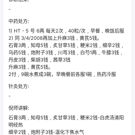
-
中药处方:
1) HT - 5 号 6两 每天2次﹐40粒/次﹐早餐﹑晚饭后服
2) 同 3/4/2008再加上升麻3钱﹑黄芪5钱。
石膏3两﹐知母5钱﹐炙甘草5钱﹐粳米2钱﹐细辛2钱﹐
乌药5钱﹐炮附子3钱﹐川芎3钱﹐白芍1两﹐牛膝3钱﹐
丹皮3钱﹐柴胡3钱﹐茜草3钱
升麻3钱﹑黄芪5钱。
2付﹐9碗水煮成3碗，早晚餐前各服1碗﹐热药冷服
针灸处方:
-
倪师讲解:
石膏3两﹐知母5钱﹐炙甘草3钱﹐粳米2钱-白虎汤清阳
明经热
细辛2钱﹐炮附子3钱-温化下焦水气