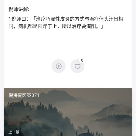
倪师讲解:
1.倪师曰：「治疗脂漏性皮炎的方式与治疗但头汗出相
同，病机都是阳浮于上，所以治疗要潜阳。」
0
倪海夏医案371
上一篇