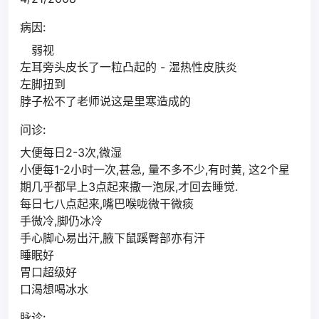
病因:
弱视
左耳旁头皮长了一粒凸起的 - 湿热性皮肤炎
左脚扭到
脖子松不了老师说这是里寒造成的
问诊:
大便每日2-3次,微湿
小便每1-2小时一次,甚急, 量不多不少,有时黄, 这2个星
期几乎都早上3点起来撒一泡尿,才回去睡觉.
每日七八点起来,嘴巴喉咙微干微痰
手微冷,脚仍冰冷
手心脚心易出汗,腋下鼠蹊臀部亦有汗
睡眠好
胃口超级好
口渴想喝冰水
脉诊: