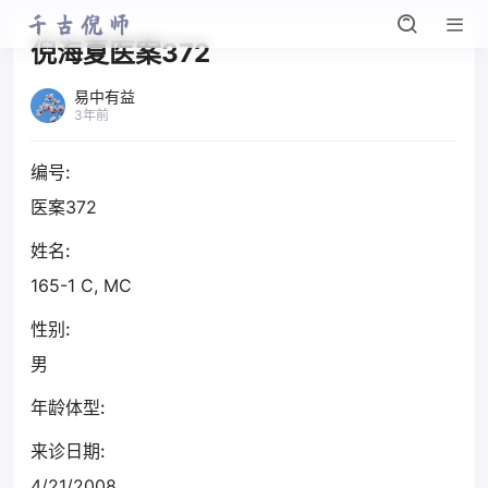
倪海夏医案372
易中有益
3年前
编号:
医案372
姓名:
165-1 C, MC
性别:
男
年龄体型:
来诊日期:
4/21/2008