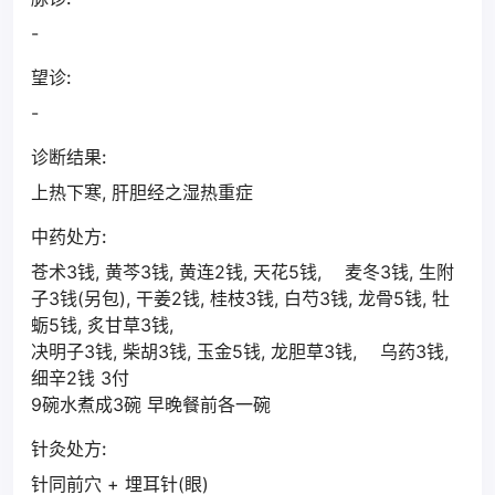
-
望诊:
-
诊断结果:
上热下寒, 肝胆经之湿热重症
中药处方:
苍术3钱, 黄芩3钱, 黄连2钱, 天花5钱, 麦冬3钱, 生附
子3钱(另包), 干姜2钱, 桂枝3钱, 白芍3钱, 龙骨5钱, 牡
蛎5钱, 炙甘草3钱,
决明子3钱, 柴胡3钱, 玉金5钱, 龙胆草3钱, 乌药3钱,
细辛2钱 3付
9碗水煮成3碗 早晚餐前各一碗
针灸处方:
针同前穴 + 埋耳针(眼)