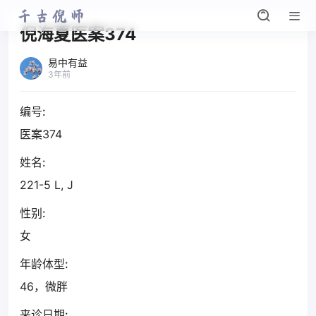
倪海夏医案374
易中有益
3年前
编号:
医案374
姓名:
221-5 L, J
性别:
女
年龄体型:
46，微胖
来诊日期: