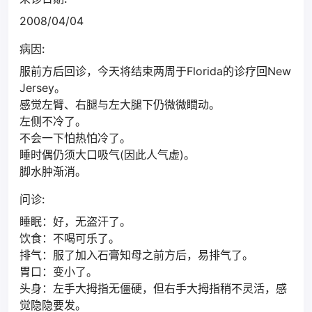
2008/04/04
病因:
服前方后回诊，今天将结束两周于Florida的诊疗回New
Jersey。
感觉左臂、右腿与左大腿下仍微微瞤动。
左侧不冷了。
不会一下怕热怕冷了。
睡时偶仍须大口吸气(因此人气虚)。
脚水肿渐消。
问诊:
睡眠：好，无盗汗了。
饮食：不喝可乐了。
排气：服了加入石膏知母之前方后，易排气了。
胃口：变小了。
头身：左手大拇指无僵硬，但右手大拇指稍不灵活，感
觉隐隐要发。