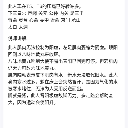
此人现在T5、T6的压痛已好转许多。
下三皇穴 巨阙 关元 公孙 内关 足三里
督俞 灵台 心俞 委中 肾俞 京门 承山
太白 太渊
倪师讲解:
此人肌肉无法控制为阳虚，左足肌肉萎缩为阴虚。现阳
回则以八味地黄丸来收尾。
八味地黄丸吃到大便不易出表阳已固则可停。但若肌肉
仍无力可改六味地黄丸。
肌肉瞤动表示皮下肌肉有水，新水无法取代旧水。此人
身内寒水过多，躺在床上会突然冒汗，是因为气化的水
被寒水堵住，无法为人受用反逆而出。
脚就是肾，此人肾阳极虚故脚无力。多走路会帮助甚
大，因为运动会使阳升。