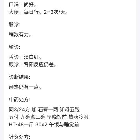
口渴：尚好。
大便：每日行。2~3次/天。
脉诊:
稍数有力。
望诊:
舌诊：淡白红。
眼诊：肾阳反应仍差。
诊断结果:
额热仍有一点。
中药处方:
同3/24方 加 石膏一两 知母五钱
五付 九碗煮三碗 早晚饭前 热药冷服
HT-48一斤 30x2 午饭与睡觉前
针灸处方: