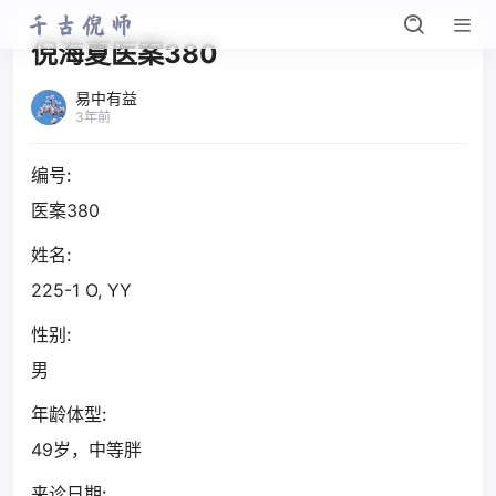
倪海夏医案380
易中有益
3年前
编号:
医案380
姓名:
225-1 O, YY
性别:
男
年龄体型:
49岁，中等胖
来诊日期: