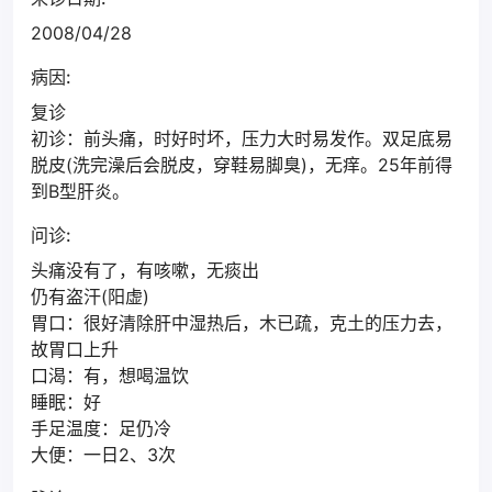
2008/04/28
病因:
复诊
初诊：前头痛，时好时坏，压力大时易发作。双足底易
脱皮(洗完澡后会脱皮，穿鞋易脚臭)，无痒。25年前得
到B型肝炎。
问诊:
头痛没有了，有咳嗽，无痰出
仍有盗汗(阳虚)
胃口：很好清除肝中湿热后，木已疏，克土的压力去，
故胃口上升
口渴：有，想喝温饮
睡眠：好
手足温度：足仍冷
大便：一日2、3次