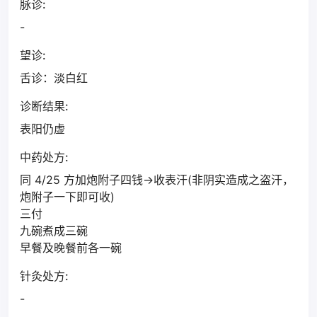
脉诊:
-
望诊:
舌诊：淡白红
诊断结果:
表阳仍虚
中药处方:
同 4/25 方加炮附子四钱→收表汗(非阴实造成之盗汗，
炮附子一下即可收)
三付
九碗煮成三碗
早餐及晚餐前各一碗
针灸处方:
-