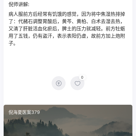
倪师讲解:
病人服前方后经常有饥饿的感觉，因为将中焦湿热排掉
了：代赭石调整胃酸后，黄芩、黄柏、白术去湿去热，
又清了肝脏活血化瘀后，脾土的压力就减轻。前方牡蛎
用了五钱，仍有盗汗，表示表阳仍虚，故前方加上炮附
子。
0
倪海夏医案379