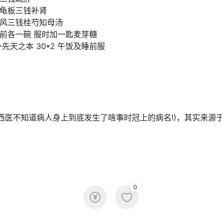
败龟板三钱补肾
防风三钱桂芍知母汤
饭前各一碗 服时加一匙麦芽糖
)补先天之本 30*2 午饭及睡前服
(当西医不知道病人身上到底发生了啥事时冠上的病名!)，其实来源于
0