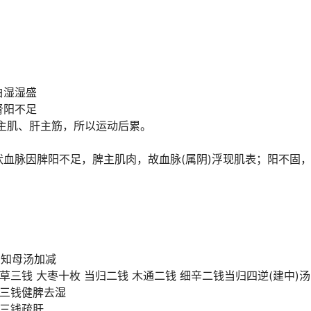
白湿湿盛
肾阳不足
主肌、肝主筋，所以运动后累。
血脉因脾阳不足，脾主肌肉，故血脉(属阴)浮现肌表；阳不固，
芍知母汤加减
草三钱 大枣十枚 当归二钱 木通二钱 细辛二钱当归四逆(建中)
山三钱健脾去湿
芩三钱疏肝