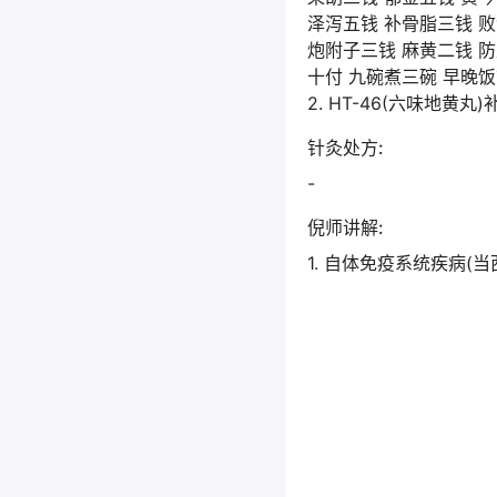
泽泻五钱 补骨脂三钱 
炮附子三钱 麻黄二钱 
十付 九碗煮三碗 早晚
2. HT-46(六味地黄丸
针灸处方:
-
倪师讲解:
1. 自体免疫系统疾病