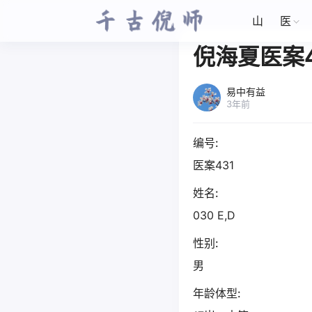
山
医
倪海夏医案4
易中有益
3年前
编号:
医案431
姓名:
030 E,D
性别:
男
年龄体型: