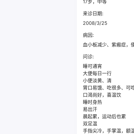
17岁，中等
来诊日期:
2008/3/25
病因:
血小板减少、紫瘢症，
问诊:
睡可通宵
大便每日一行
小便淡黄、清
胃口易饿、吃很多、可
口渴尚好，喜温饮
睡时身热
易出汗
晨起累，运动后也累
双足温
手指尖冷，手掌温，额