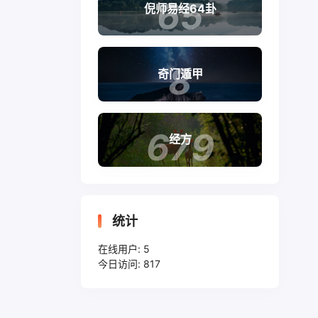
65
倪师易经64卦
8
奇门遁甲
679
经方
统计
在线用户:
5
今日访问:
817