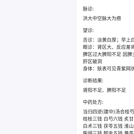
脉诊:
洪大中空脉大为痨
望诊:
舌诊：淡黄白厚；早上
眼诊：肾区大、反应差
脾区过大脾阳不足 因脾
肝区破洞
身体：肤表可见青紫网状
诊断结果:
肾阳不足、脾阳不足
中药处方:
当归四逆(建中)汤合桂
桂枝三钱 白芍六钱 炙甘
白术三钱 茯苓五钱 淮
柴胡三钱 郁金五钱 黄