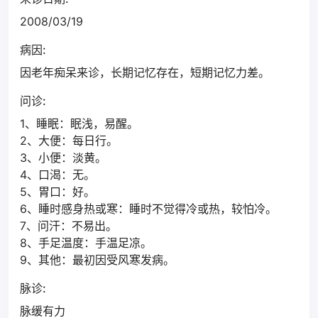
2008/03/19
病因:
因老年痴呆来诊，长期记忆存在，短期记忆力差。
问诊:
1、睡眠：眠浅，易醒。
2、大便：每日行。
3、小便：淡黄。
4、口渴：无。
5、胃口：好。
6、睡时感身热或寒：睡时不觉得冷或热，较怕冷。
7、问汗：不易出。
8、手足温度：手温足凉。
9、其他：最初因受风寒发病。
脉诊:
脉缓有力