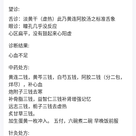
望诊:
舌诊：淡黄干（虚热）此乃黄连阿胶汤之标准舌象
眼诊：瞳孔几乎没反应
心区扁平，没有鼓起来心阳虚
诊断结果:
心血不足
中药处方:
黄连二钱，黄芩三钱，白芍五钱，阿胶二钱（分二包，
烊尽），补心血
炮附子三钱去寒
补骨脂三钱，益智仁三钱补肾增强记忆
远志三钱，栀子三钱去虚热
炙甘草三钱。
加生蛋黄一枚冲入。 五付，六碗煮二碗 早晚饭前服
针灸处方: