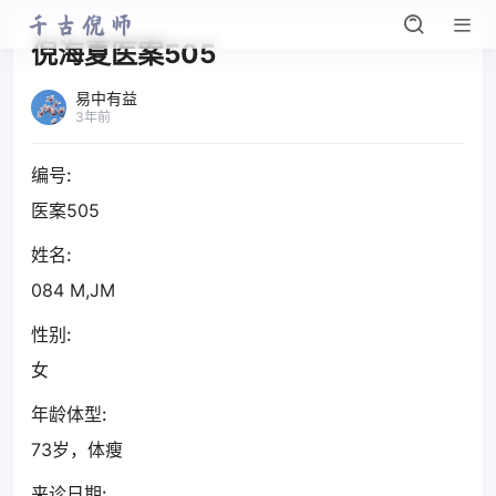
倪海夏医案505
易中有益
3年前
编号:
医案505
姓名:
084 M,JM
性别:
女
年龄体型:
73岁，体瘦
来诊日期: