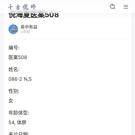
倪海夏医案508
易中有益
3年前
编号:
医案508
姓名:
086-2 N,S
性别:
女
年龄体型:
54, 体胖
来诊日期: