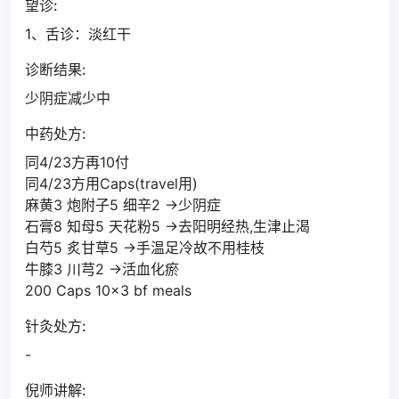
望诊:
1、舌诊：淡红干
诊断结果:
少阴症减少中
中药处方:
同4/23方再10付
同4/23方用Caps(travel用)
麻黄3 炮附子5 细辛2 ->少阴症
石膏8 知母5 天花粉5 ->去阳明经热,生津止渴
白芍5 炙甘草5 ->手温足冷故不用桂枝
牛膝3 川芎2 ->活血化瘀
200 Caps 10x3 bf meals
针灸处方:
-
倪师讲解: