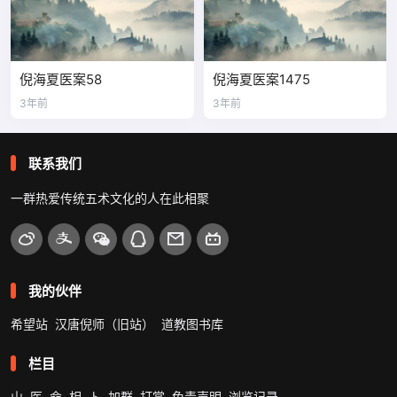
倪海夏医案58
倪海夏医案1475
3年前
3年前
联系我们
一群热爱传统五术文化的人在此相聚
我的伙伴
希望站
汉唐倪师（旧站）
道教图书库
栏目
山
医
命
相
卜
加群
打赏
免责声明
浏览记录