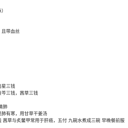
脉）
，且带血丝
南星三钱
黄芩三钱，茜草三钱
清肺
是肺有寒，用甘草干姜汤
 茜草与炙鳖甲常用于肝癌，五付 九碗水煮成三碗 早晚餐前服