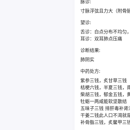
脉诊:
寸脉浮弦且力大（附骨
望诊:
舌诊：白点分布不均匀
耳诊：双耳肺点压痛
诊断结果:
肺阴实
中药处方:
紫参三钱，炙甘草三钱
桔梗六钱，半夏三钱，
柴胡三钱，郁金五钱，
牡蛎一两咸能软坚散结
五味子三钱 排肝毒补肾
干姜二钱此人口不渴就
补骨脂三钱，炙鳖甲三钱