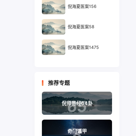
倪海夏医案156
倪海夏医案58
倪海夏医案1475
推荐专题
65
倪师易经64卦
8
奇门遁甲