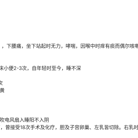
），下腰痛，坐下站起时无力，哮喘，因喉中时痒有痰而偶尔咳
床小便2-3次，自年轻时至今，睡不深
次
黄
要吹电风扇入睡阳不入阴
乳癌，曾接受18次手术及化疗，胆及子宫卵巢、左乳皆切除。右乳