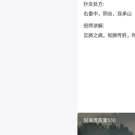
针灸处方:
右委中，阴谷，双承山
倪师讲解:
见肺之病，知肺传肝，
倪海夏医案510