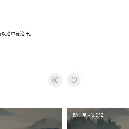
所以治肺要治肝。
0
倪海夏医案512