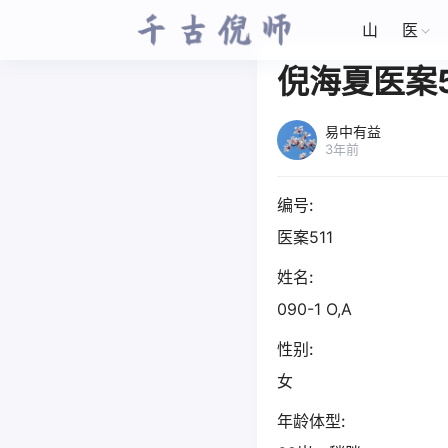
山
医
倪海夏医案5
易中有益
3年前
编号:
医案511
姓名:
090-1 O,A
性别:
女
年龄体型: