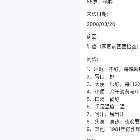
68岁，稍胖
来诊日期:
2008/03/20
病因:
肺癌（两周前西医检查
问诊:
1、睡眠：不好，每晚起
2、胃口：好
3、大便：很好，每日2
4、小便：介于淡黄与中
5、口渴：尚好
6、手足温度：温
7、问汗：易出汗
8、头身：身热，夜晚
9、其他：1981年得