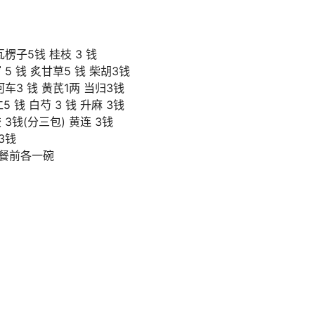
 瓦楞子5钱 桂枝 3 钱
泻 5 钱 炙甘草5 钱 柴胡3钱
草河车3 钱 黄芪1两 当归3钱
5 钱 白芍 3 钱 升麻 3钱
胶 3钱(分三包) 黄连 3钱
3钱
晚餐前各一碗