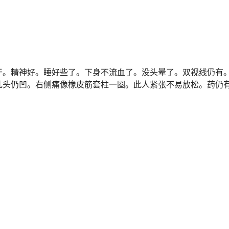
干。精神好。睡好些了。下身不流血了。没头晕了。双视线仍有
乳头仍凹。右侧痛像橡皮筋套柱一圈。此人紧张不易放松。药仍