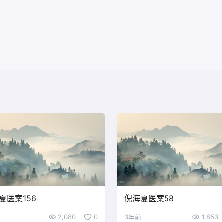
夏医案156
倪海夏医案58
2,080
0
3年前
1,853