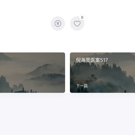
0
倪海夏医案517
下一篇