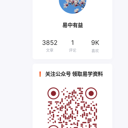
易中有益
3852
1
9K
文章
评论
喜欢
关注公众号 领取易学资料