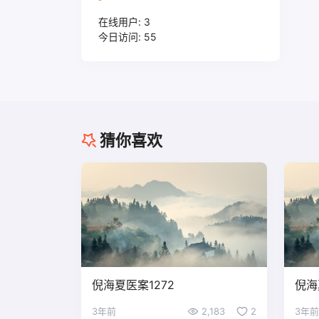
在线用户:
3
今日访问:
55
猜你喜欢
倪海夏医案1272
倪海
3年前
2,183
2
3年前