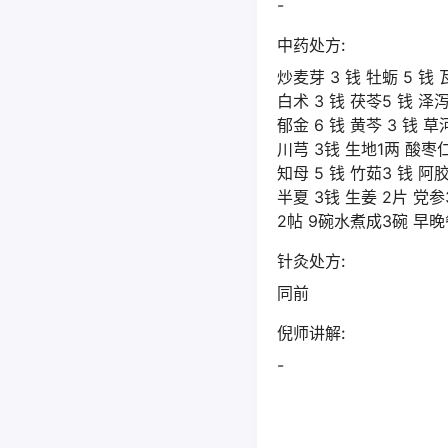
-
中药处方:
炒麦芽 3 钱 牡蛎 5 钱
白术 3 钱 茯苓5 钱 泽
郁金 6 钱 黄芩 3 钱 
川芎 3钱 生地1两 酸枣仁
知母 5 钱 竹茹3 钱 阿
半夏 3钱 生姜 2片 党参
2帖 9碗水煮成3碗 早
针灸处方:
同前
倪师讲解:
-