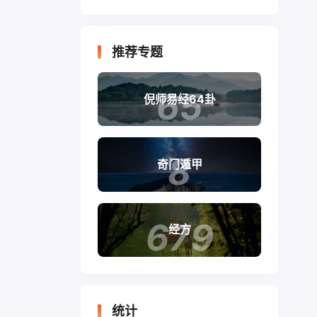
推荐专题
65
倪师易经64卦
8
奇门遁甲
679
经方
统计