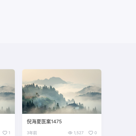
倪海夏医案1475
1
3年前
1,527
0