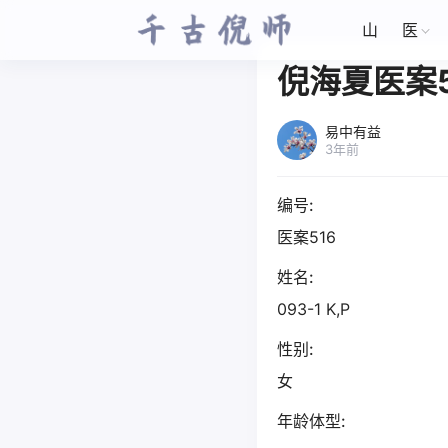
山
医
倪海夏医案5
易中有益
3年前
编号:
医案516
姓名:
093-1 K,P
性别:
女
年龄体型: