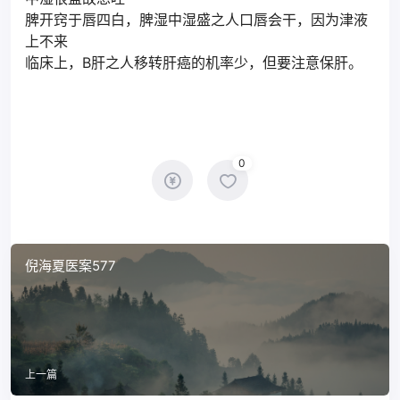
脾开窍于唇四白，脾湿中湿盛之人口唇会干，因为津液
上不来
临床上，B肝之人移转肝癌的机率少，但要注意保肝。
0
倪海夏医案577
上一篇