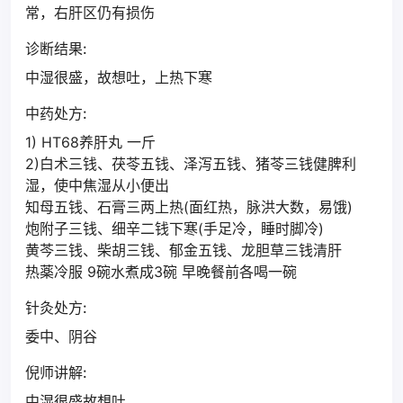
常，右肝区仍有损伤
诊断结果:
中湿很盛，故想吐，上热下寒
中药处方:
1) HT68养肝丸 一斤
2)白术三钱、茯苓五钱、泽泻五钱、猪苓三钱健脾利
湿，使中焦湿从小便出
知母五钱、石膏三两上热(面红热，脉洪大数，易饿)
炮附子三钱、细辛二钱下寒(手足冷，睡时脚冷)
黄芩三钱、柴胡三钱、郁金五钱、龙胆草三钱清肝
热薬冷服 9碗水煮成3碗 早晚餐前各喝一碗
针灸处方:
委中、阴谷
倪师讲解:
中湿很盛故想吐