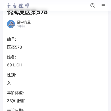
倪海夏医案578
易中有益
3年前
编号:
医案578
姓名:
69 L,CH
性别:
女
年龄体型:
33岁 肥胖
来诊日期: