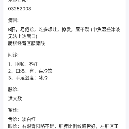
03252008
病因:
B肝，易倦怠，吃多想吐，掉发，唇干裂 (中焦湿盛津液
无法上达唇口)
膀胱经肾区腰背酸
问诊:
1、睡眠：不好
2、口渴：有，喜冷饮
3、手足温度：冰冷
脉诊:
洪大数
望诊:
舌诊：淡白红
眼诊：右眼肾阳略不足，肝脾比例纹路皆好，左肝区正