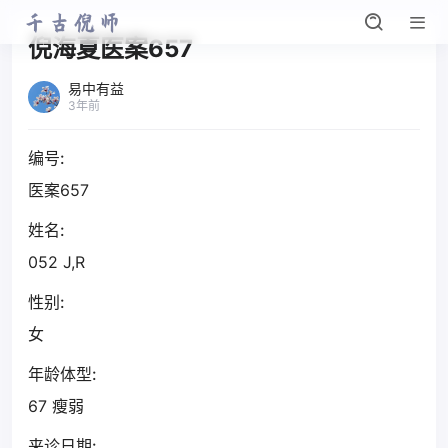
倪海夏医案657
易中有益
3年前
编号:
医案657
姓名:
052 J,R
性别:
女
年龄体型:
67 瘦弱
来诊日期: