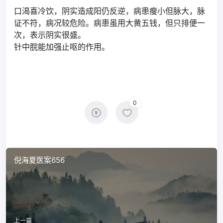
口渴喜冷饮，阴实造成阳仍反逆，病患瘦小但脉大，脉
证不符，病况较危险。病患虽用大黄五钱，但只排便一
次，表示阴实很盛。
针中脘能加强止呕的作用。
0
倪海夏医案656
上一篇