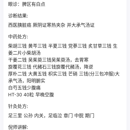
眼诊：脾区有白点
诊断结果:
西医胰脏癌 厥阴证寒热夹杂 并大承气汤证
中药处方:
柴胡三钱 黄芩三钱 半夏三钱 党蔘三钱 炙甘草三钱 生
姜二片小柴胡汤
干姜二钱 吴茱萸三钱吴茱萸汤，去胃寒
旋覆花三钱 代赭石三钱旋覆代赭汤，降逆
厚朴二钱 大黄五钱 枳实三钱 芒硝 三钱(分三包冲服)大
承气汤，阳明腑实
白芍五钱少腹痛
HT-30 40粒 早晚空腹
针灸处方:
足三里 公孙 内关，足临泣 章门 中脘 期门
倪师讲解: