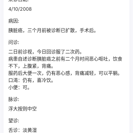
4/10/2008
病因:
胰脏癌，三个月前被诊断已扩散，手术后。
问诊:
二日前诊视，今日回诊服了二次药。
病患自述诊断胰脏癌之前有二个月时间恶心呕吐，饮食
不下，上腹紧，背痛。
服药后大便一次，仍有恶心感，背痛减轻，可以平躺。
口渴：仍有，喜冷饮。
小便：可。
脉诊:
浮大按则中空
望诊:
舌诊：淡黄湿