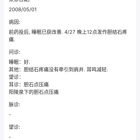
2008/05/01
病因:
前药投后, 睡眠已获改善. 4/27 晚上12点发作胆结石疼
痛.
问诊:
睡眠：好.
其他：胆结石疼痛没有牵引到肩井. 耳鸣减轻.
望诊：
耳诊：胆石点压痛
阳陵泉下的胆石点压痛
脉诊:
-
望诊:
-