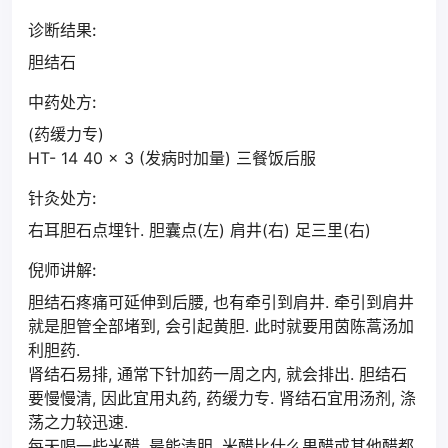
诊断结果:
胆结石
中药处方:
(药缓力专)
HT- 14 40 x 3 (发病时加量) 三餐饭后服
针灸处方:
右耳胆石点埋针. 胆囊点(左) 肩井(右) 足三里(右)
倪师讲解:
胆结石疼痛可延伸到后腰, 也有牵引到肩井. 牵引到肩井
就是胆管全部堵到, 会引起黄胆. 此时就要用茵陈蒿汤加
利胆药.
肾结石易排, 通常下针加药一周之内, 就会排出. 胆结石
要慢慢清, 因此宜用丸药, 药缓力专. 肾结石宜用汤剂, 涤
荡之力较迅速.
每天喝一些米醋, 最能清胆. 米醋比什么果醋或其他醋都