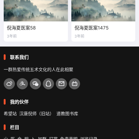
倪海夏医案58
倪海夏医案1475
3年前
3年前
联系我们
一群热爱传统五术文化的人在此相聚
我的伙伴
希望站
汉唐倪师（旧站）
道教图书库
栏目
山
医
命
相
卜
加群
打赏
免责声明
浏览记录