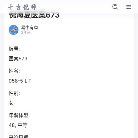
倪海夏医案673
易中有益
3年前
编号:
医案673
姓名:
058-5 L,T
性别:
女
年龄体型:
48, 中等
来诊日期: