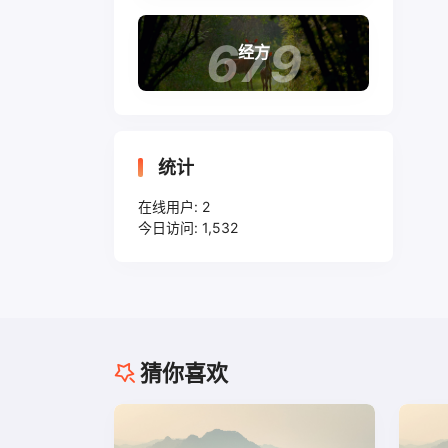
679
经方
统计
在线用户:
2
今日访问:
1,532
猜你喜欢