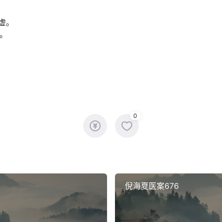
虚。
。
0
倪海夏医案676