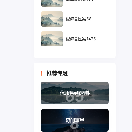
倪海夏医案58
倪海夏医案1475
推荐专题
65
倪师易经64卦
8
奇门遁甲