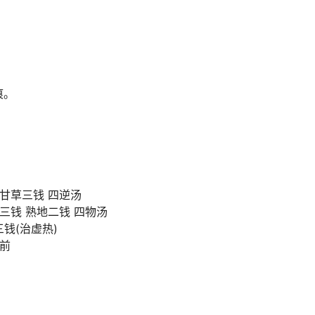
痕。
炙甘草三钱 四逆汤
三钱 熟地二钱 四物汤
三钱(治虚热)
饭前