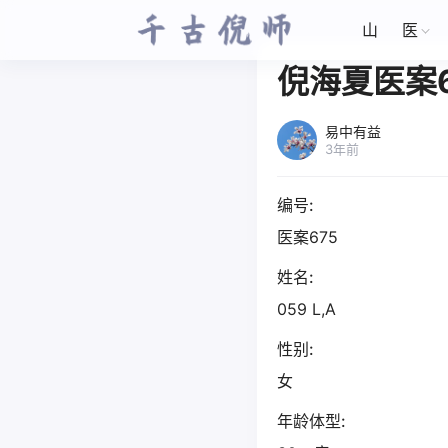
山
医
倪海夏医案6
易中有益
3年前
编号:
医案675
姓名:
059 L,A
性别:
女
年龄体型: