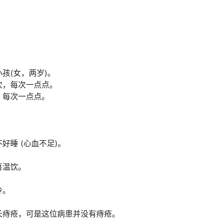
孩(女，两岁)。
次，每次一点点。
，每次一点点。
好睡 (心血不足)。
喜温饮。
冷。
长痔疮，可是这位病患并没有痔疮。