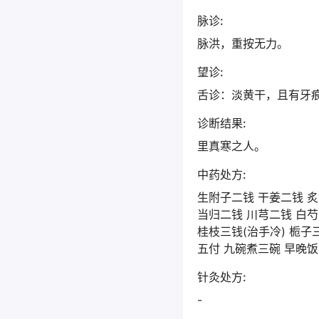
脉诊:
脉洪，重按无力。
望诊:
舌诊：淡黄干，且有牙
诊断结果:
里真寒之人。
中药处方:
生附子二钱 干姜二钱 
当归二钱 川芎二钱 白芍
桂枝三钱(治手冷) 栀子
五付 九碗煮三碗 早晚
针灸处方:
-