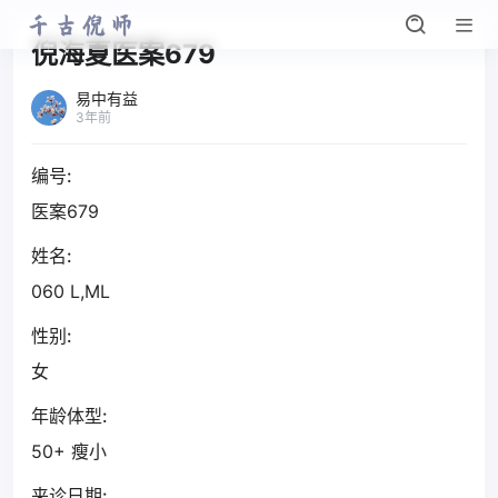
倪海夏医案679
易中有益
3年前
编号:
医案679
姓名:
060 L,ML
性别:
女
年龄体型:
50+ 瘦小
来诊日期: