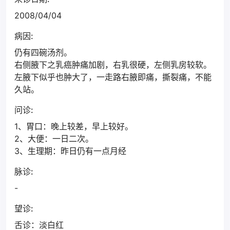
2008/04/04
病因:
仍有四碗汤剂。
右侧腋下之乳癌肿痛加剧，右乳很硬，左侧乳房较软。
左腋下似乎也肿大了，一走路右腋即痛，撕裂痛，不能
久站。
问诊:
1、胃口：晚上较差，早上较好。
2、大便：一日二次。
3、生理期：昨日仍有一点月经
脉诊:
-
望诊:
舌诊：淡白红