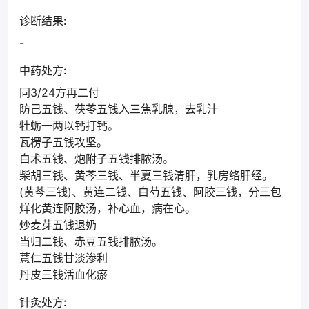
诊断结果:
-
中药处方:
同3/24方再二付
防己五钱、茯苓五钱入三焦乳腺，去乳汁
牡蛎一两以钙打钙。
瓦楞子五钱攻坚。
白术五钱、炮附子五钱排脓汤。
柴胡三钱、黄芩三钱、半夏三钱清肝，乳房络肝经。
(黄芩三钱)、黄连二钱、白芍五钱、阿胶三钱，分三包
烊化黄连阿胶汤，补心血，病在心。
炒麦芽五钱退奶
当归二钱、赤豆五钱排脓汤。
薏仁五钱甘淡渗利
丹皮三钱活血化瘀
针灸处方: