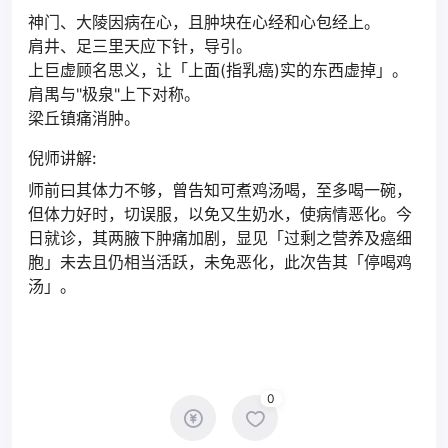
神门、大陵因病在心，且肿块在心经和心包经上。
肩井、足三里天应下针，导引。
上巨虚顾名思义，让「上面(指乳癌)实的东西虚掉」。
肩禺与"极泉"上下对称。
梁丘镇痛消肿。
倪师讲解:
师前曰其体力不够，曾告知可煮鸡汤喝，至多喝一碗，
但体力好时，切误服，以免又生奶水，使病情恶化。今
日就诊，其两腋下肿痛加剧，显见「过剩之营养及癌细
胞」未去且仍相当活跃，未免恶化，此次告其「停喝鸡
汤」。
0