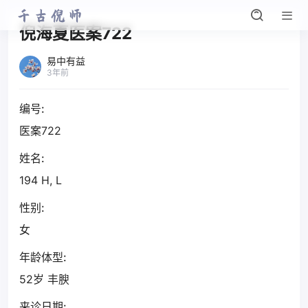
倪海夏医案722
易中有益
3年前
编号:
医案722
姓名:
194 H, L
性别:
女
年龄体型:
52岁 丰腴
来诊日期: