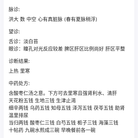
脉诊:
洪大 数 中空 心有真脏脉 (春有夏脉稍浮)
望诊:
舌诊：淡白苔
眼诊：瞳孔对光反应较差 脾区肝区比例尚好 肝区平整
诊断结果:
上热 里寒
中药处方:
含酸枣仁汤之意。下方可去里寒且强肾利水、清肝
天花粉五钱 生地三钱 生津止渴
细辛两钱 乌药五钱 知母五钱 泽泻五钱 茯苓五钱 助肾
温里排尿
当归两钱 酸枣仁三钱 白芍五钱 栀子三钱 海藻三钱
十帖药 九碗水煎成三碗 早晚餐前各一碗