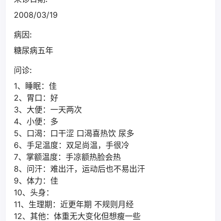
2008/03/19
病因:
糖尿病五年
问诊:
1、睡眠：佳
2、胃口：好
3、大便：一天两次
4、小便：多
5、口渴：口干涩 口渴喜热饮 尿多
6、手足温度：双足尚温，手很冷
7、掌额温度：手凉额热脸会热
8、问汗：难出汗，运动后也不易出汗
9、体力：佳
10、头身：
11、生理期：近更年期 不规则月经
12、其他：体重无大变化但想瘦一些