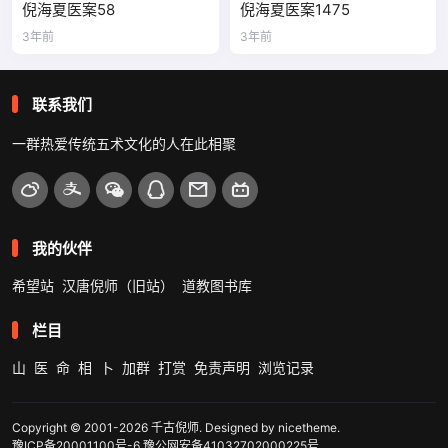
倪海夏医案58
倪海夏医案1475
3年前
3年前
联系我们
一群热爱传统五术文化的人在此相聚
我的伙伴
希望站
汉唐倪师（旧站）
道教图书库
栏目
山
医
命
相
卜
加群
打赏
免责声明
浏览记录
Copyright © 2001-2026
千古倪师
. Designed by
nicetheme
.
豫ICP备20001100号-6
豫公网安备41032702000225号