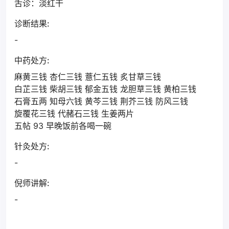
舌诊：淡红干
诊断结果:
-
中药处方:
麻黄三钱 杏仁三钱 薏仁五钱 炙甘草三钱
白芷三钱 柴胡三钱 郁金五钱 龙胆草三钱 黄柏三钱
石膏五两 知母六钱 黄芩三钱 荆芥三钱 防风三钱
旋覆花三钱 代赭石三钱 生姜两片
五帖 93 早晚饭前各喝一碗
针灸处方:
-
倪师讲解:
-