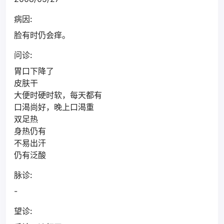
病因:
脸有时仍会痒。
问诊:
胃口下降了
皮肤干
大便时硬时软，每天都有
口渴尚好，晚上口渴重
双足热
身热仍有
不易出汗
仍有泛酸
脉诊:
-
望诊: