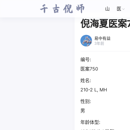
山
医
倪海夏医案7
易中有益
3年前
编号:
医案750
姓名:
210-2 L, MH
性别:
男
年龄体型: