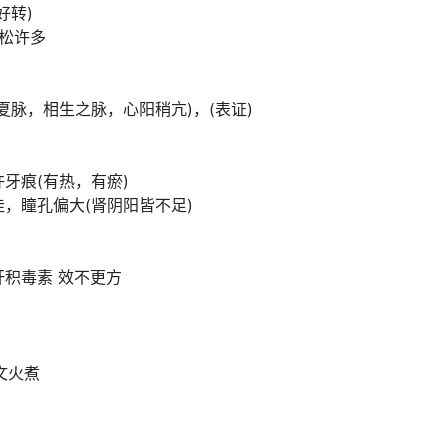
好转)
轻松许多
夏脉，相生之脉，心阳稍亢)，(表证)
牙痕(有热，有瘀)
，瞳孔偏大(肾阴阳皆不足)
积毒素 效不更方
, 文火煮