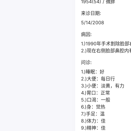
1954(54) / 微胖
来诊日期:
5/14/2008
病因:
1.)1990年手术割除
2.)现在右侧脸部鼻腔内
问诊:
1.)睡眠：好
2.)大便：每日行
3.)小便：淡黄，有力
4.)胃口：正常
5.)口渴：一般
6.)身：觉热
7.)手足：温
8.)体力：佳
9.)精神：佳