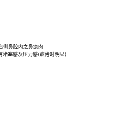
脸部右侧鼻腔内之鼻瘜肉
有堵塞感及压力感(疲倦时明显)