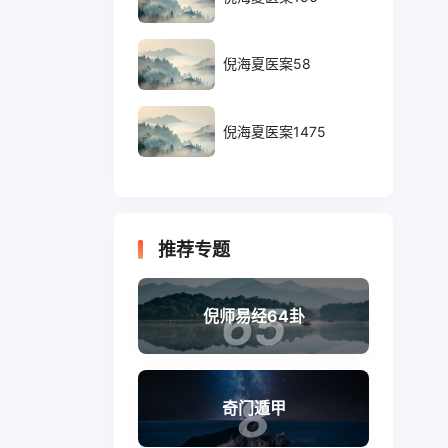
倪海夏医案58
倪海夏医案1475
推荐专题
65
倪师易经64卦
8
奇门遁甲