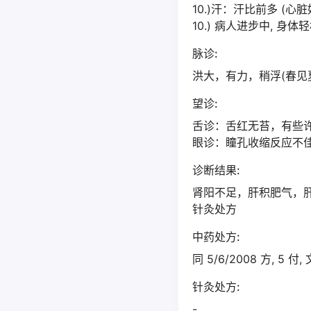
10.)汗：汗比前多 (心脏
10.) 病人进步中, 身体
脉诊:
洪大，有力，稍浮(春见
望诊:
舌诊：舌红无苔，有些许
眼诊：瞳孔收缩反应不佳
诊断结果:
肾阳不足，肝积肥气，肝
针灸处方
中药处方:
同 5/6/2008 方, 5 付
针灸处方:
-