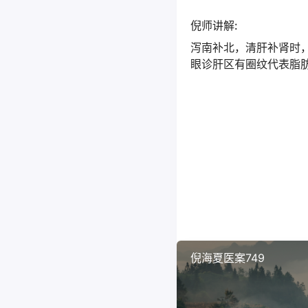
倪师讲解:
泻南补北，清肝补肾时
眼诊肝区有圈纹代表脂
倪海夏医案749