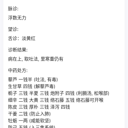
脉诊:
浮数无力
望诊:
舌诊：淡黄红
诊断结果:
病在上, 取吐法, 里寒重仍有
中药处方:
藜芦 一钱半 (吐法, 有毒)
生甘草 四钱 (解藜芦毒)
栀子 三钱 半夏 三钱 炮附子 四钱 (利膈汤, 松喉部)
细辛 二钱 大黄 三钱 络石藤 五钱 络石藤可开喉
陈皮 三钱 厚朴 三钱 泽泻 四钱
干姜 二钱 (防止入肺)
牡蛎 一两 (咸能软坚)
防己 五钱 (入三焦系统)