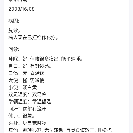
2008/16/08
病因:
复诊。
病人现在已拒绝作化疗。
问诊:
睡眠：好, 但咳很多痰出, 能平躺睡。
胃口：好, 有饥饿感。
口渴：无; 喜温饮
大便：秘, 需通便
小便：淡白黄
双足温度：双足冷
掌额温度：掌温额温
问汗：偶尔有流汗
体力：很差。
头身：身自觉时冷
其他：颈项很紧, 无法转动, 自觉食道较开, 且松些。