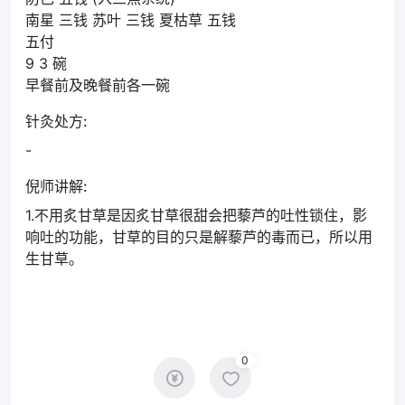
南星 三钱 苏叶 三钱 夏枯草 五钱
五付
9 3 碗
早餐前及晚餐前各一碗
针灸处方:
-
倪师讲解:
1.不用炙甘草是因炙甘草很甜会把藜芦的吐性锁住，影
响吐的功能，甘草的目的只是解藜芦的毒而已，所以用
生甘草。
0