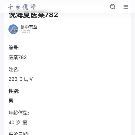
倪海夏医案782
易中有益
3年前
编号:
医案782
姓名:
223-3 L, V
性别:
男
年龄体型:
40 岁 瘦
来诊日期: