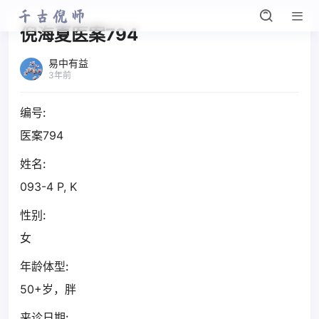
倪海夏医案794
易中有益
3年前
编号:
医案794
姓名:
093-4 P, K
性别:
女
年龄体型:
50+岁，胖
来诊日期: