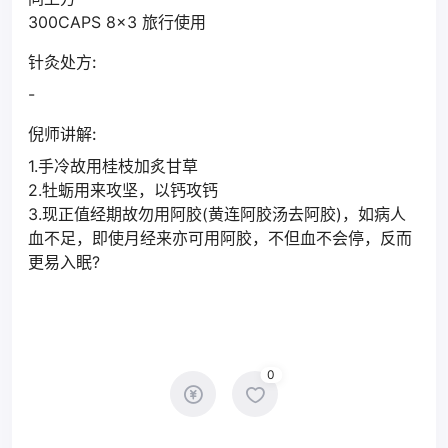
300CAPS 8x3 旅行使用
针灸处方:
-
倪师讲解:
1.手冷故用桂枝加炙甘草
2.牡蛎用来攻坚，以钙攻钙
3.现正值经期故勿用阿胶(黄连阿胶汤去阿胶)，如病人
血不足，即使月经来亦可用阿胶，不但血不会停，反而
更易入眠?
0