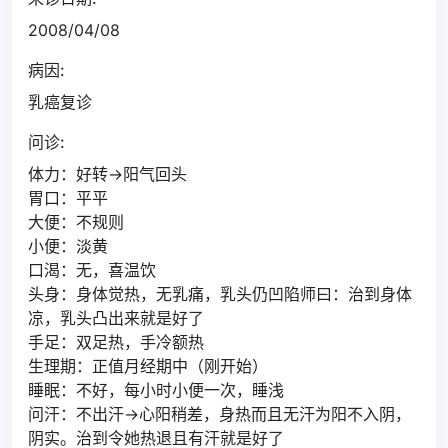
2008/04/08
病因:
乳癌复诊
问诊:
体力：好转->阳气回头
胃口：平平
大便：不规则
小便：淡黄
口渴：无，喜温饮
头身：身体觉热，无乳痛，乳头仍凹陷师曰：治到身体
凉，乳头凸出来就是好了
手足：双足热，手冷额热
生理期：正值月经期中（刚开始）
睡眠：不好，每小时小便一次，睡浅
问汗：不出汗->心阳稍差，身热而且无汗为阳不入阴，
阴实。治到令她热退且有汗就是好了