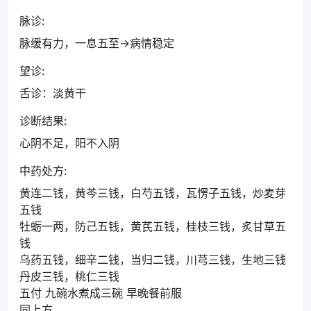
脉诊:
脉缓有力，一息五至->病情稳定
望诊:
舌诊：淡黄干
诊断结果:
心阴不足，阳不入阴
中药处方:
黄连二钱，黄芩三钱，白芍五钱，瓦愣子五钱，炒麦芽
五钱
牡蛎一两，防己五钱，黄芪五钱，桂枝三钱，炙甘草五
钱
乌药五钱，细辛二钱，当归二钱，川芎三钱，生地三钱
丹皮三钱，桃仁三钱
五付 九碗水煮成三碗 早晚餐前服
同上方