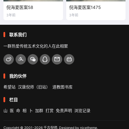
倪海夏医案58
倪海夏医案1475
3年前
3年前
联系我们
一群热爱传统五术文化的人在此相聚
我的伙伴
希望站
汉唐倪师（旧站）
道教图书库
栏目
山
医
命
相
卜
加群
打赏
免责声明
浏览记录
Copyright © 2001-2026
千古倪师
. Designed by
nicetheme
.