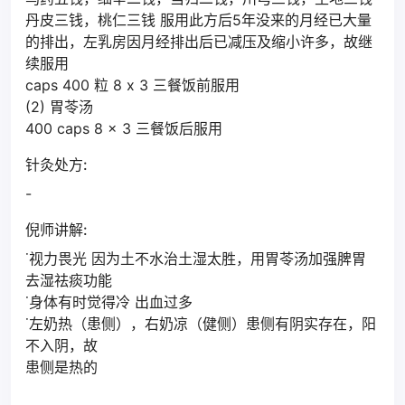
丹皮三钱，桃仁三钱 服用此方后5年没来的月经已大量
的排出，左乳房因月经排出后已减压及缩小许多，故继
续服用
caps 400 粒 8 x 3 三餐饭前服用
(2) 胃苓汤
400 caps 8 x 3 三餐饭后服用
针灸处方:
-
倪师讲解:
˙视力畏光 因为土不水治土湿太胜，用胃苓汤加强脾胃
去湿祛痰功能
˙身体有时觉得冷 出血过多
˙左奶热（患侧），右奶凉（健侧）患侧有阴实存在，阳
不入阴，故
患侧是热的