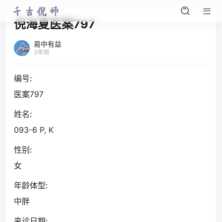
倪海夏医案797
易中有益
3年前
编号:
医案797
姓名:
093-6 P, K
性别:
女
年龄体型:
中胖
来诊日期: