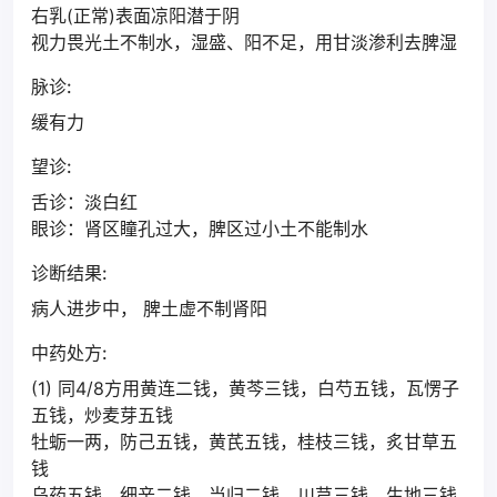
右乳(正常)表面凉阳潜于阴
视力畏光土不制水，湿盛、阳不足，用甘淡渗利去脾湿
脉诊:
缓有力
望诊:
舌诊：淡白红
眼诊：肾区瞳孔过大，脾区过小土不能制水
诊断结果:
病人进步中， 脾土虚不制肾阳
中药处方:
(1) 同4/8方用黄连二钱，黄芩三钱，白芍五钱，瓦愣子
五钱，炒麦芽五钱
牡蛎一两，防己五钱，黄芪五钱，桂枝三钱，炙甘草五
钱
乌药五钱，细辛二钱，当归二钱，川芎三钱，生地三钱