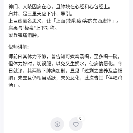
神门、大陵因病在心，且肿块在心经和心包经上。
肩井、足三里天应下针，导引。
上巨虚顾名思义，让「上面(指乳癌)实的东西虚掉」。
肩禺与"极泉"上下对称。
梁丘镇痛消肿。
倪师讲解:
师前曰其体力不够，曾告知可煮鸡汤喝，至多喝一碗，
但体力好时，切误服，以免又生奶水，使病情恶化。今
日就诊，其两腋下肿痛加剧，显见「过剩之营养及癌细
胞」未去且仍相当活跃，未免恶化，此次告其「停喝鸡
汤」。
0