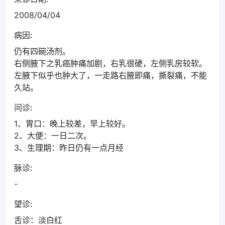
2008/04/04
病因:
仍有四碗汤剂。
右侧腋下之乳癌肿痛加剧，右乳很硬，左侧乳房较软。
左腋下似乎也肿大了，一走路右腋即痛，撕裂痛，不能
久站。
问诊:
1、胃口：晚上较差，早上较好。
2、大便：一日二次。
3、生理期：昨日仍有一点月经
脉诊:
-
望诊:
舌诊：淡白红