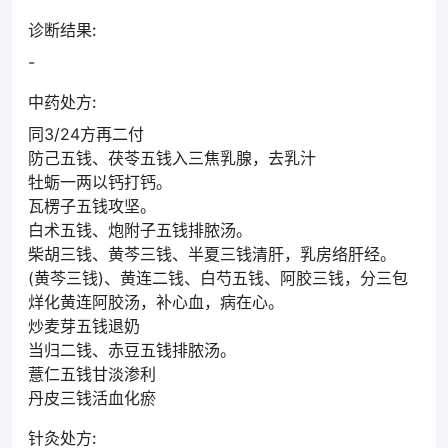
诊断结果:
-
中药处方:
同3/24方再二付
防己五钱、茯苓五钱入三焦乳腺，去乳汁
牡蛎一两以钙打钙。
瓦楞子五钱攻坚。
白术五钱、炮附子五钱排脓汤。
柴胡三钱、黄芩三钱、半夏三钱清肝，乳房络肝经。
(黄芩三钱)、黄连二钱、白芍五钱、阿胶三钱，分三包
烊化黄连阿胶汤，补心血，病在心。
炒麦芽五钱退奶
当归二钱、赤豆五钱排脓汤。
薏仁五钱甘淡渗利
丹皮三钱活血化瘀
针灸处方: