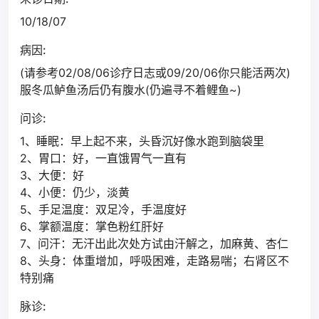
10/18/07
病因:
(请参考02/08/06诊疗日志或09/20/06你只能活两次)
服冬瓜鲈鱼汤后仍有腹水(仍遍寻不着鲤鱼~)
问诊:
1、睡眠：早上起不来，头昏沉好像水跑到脑袋里
2、胃口：好，一直饿胃气一直有
3、大便：好
4、小便：仍少，淡黄
5、手足温度：双足冷，手温度好
6、掌额温度：掌色粉红肝好
7、问汗：无汗出此次处方试由汗解之，加麻黄、杏仁
8、头身：体重增加，呼吸困难，走路易喘；右肾区不
特别痛
脉诊: