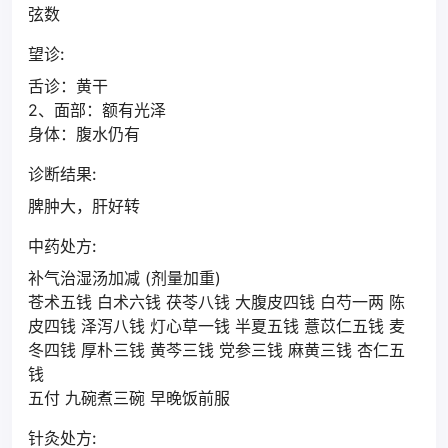
弦数
望诊:
舌诊：黄干
2、面部：额有光泽
身体：腹水仍有
诊断结果:
脾肿大，肝好转
中药处方:
补气治湿汤加减 (剂量加重)
苍术五钱 白术六钱 茯苓八钱 大腹皮四钱 白芍一两 陈
皮四钱 泽泻八钱 灯心草一钱 半夏五钱 薏苡仁五钱 麦
冬四钱 厚朴三钱 黄芩三钱 党参三钱 麻黄三钱 杏仁五
钱
五付 九碗煮三碗 早晚饭前服
针灸处方: