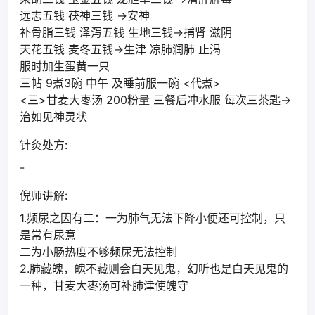
远志五钱 茯神三钱 →安神
补骨脂三钱 泽泻五钱 生地三钱→捕肾 滋阴
天花五钱 麦冬五钱→生津 凉肺润肺 止渴
服时加生蛋黄一只
三帖 9煮3碗 中午 及睡前服一碗 <代煮>
<三>甘麦大枣汤 200粉量 三餐后冲水服 每次三茶匙→
治如见神灵状
针灸处方:
-
倪师讲解:
1.频尿之因有二：一为肺气无法下降小便还可控制，只
是常有尿意
二为小肠热度不够频尿无法控制
2.肺藏魄，魄不藏则会白天见鬼，幻听也是白天见鬼的
一种，甘麦大枣汤可补肺津使魄守