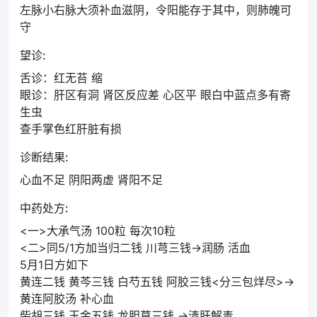
左脉小右脉大须补血滋阴，令阳能存于其中，则肺魄可
守
望诊:
舌诊：红无苔 缩
眼诊：肝区有洞 肾区反应差 心区平 眼白中蓝点多有寄
生虫
查手掌色红肝脏有损
诊断结果:
心血不足 阴阳两虚 肾阳不足
中药处方:
<一>大承气汤 100粒 每次10粒
<二>同5/1方加当归二钱 川芎三钱→润肠 活血
5月1日方如下
黄连二钱 黄芩三钱 白芍五钱 阿胶三钱<分三包烊尽>→
黄连阿胶汤 补心血
柴胡三钱 玉金五钱 龙胆草三钱 →清肝解毒