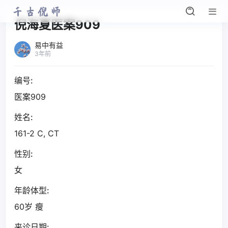
倪海夏医案909
易中有益
3年前
编号:
医案909
姓名:
161-2 C, CT
性别:
女
年龄体型:
60岁 瘦
来诊日期: