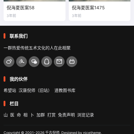
倪海夏医案58
倪海夏医案1475
3年前
3年前
联系我们
一群热爱传统五术文化的人在此相聚
我的伙伴
希望站
汉唐倪师（旧站）
道教图书库
栏目
山
医
命
相
卜
加群
打赏
免责声明
浏览记录
Copyright © 2001-2026
千古倪师
. Designed by
nicetheme
.